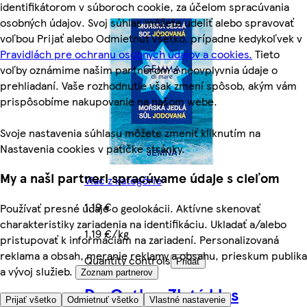
identifikátorom v súboroch cookie, za účelom spracúvania
osobných údajov. Svoj súhlas môžete udeliť alebo spravovať
voľbou Prijať alebo Odmietnuť všetko, prípadne kedykoľvek v
Pravidlách pre ochranu osobných údajov a cookies.
Tieto
voľby oznámime našim partnerom a neovplyvnia údaje o
prehliadaní. Vaše rozhodnutie však zmení spôsob, akým vám
prispôsobíme nakupovanie na našom webe.
Svoje nastavenia súhlasu môžete zmeniť kliknutím na
Nastavenia cookies v pätičke stránky.
My a naši partneri spracúvame údaje s cieľom
Viac z kategórie
1,19 €
Používať presné údaje o geolokácii. Aktívne skenovať
charakteristiky zariadenia na identifikáciu. Ukladať a/alebo
1,19 €/kg
pristupovať k informáciám na zariadení. Personalizovaná
reklama a obsah, meranie reklamy a obsahu, prieskum publika
Quantity controls
Pridať
a vývoj služieb.
Zoznam partnerov
Dr. Oetker Zlatý klas
Prijať všetko
Odmietnuť všetko
Vlastné nastavenie