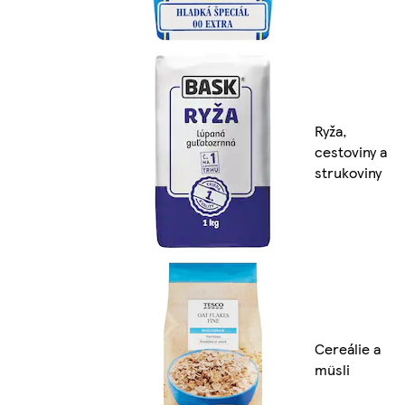
Ryža,
cestoviny a
strukoviny
Cereálie a
müsli