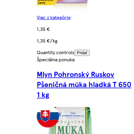
Viac z kategórie
1,35 €
1,35 €/kg
Quantity controls
Pridať
Špeciálna ponuka
Mlyn Pohronský Ruskov
Pšeničná múka hladká T 650
1 kg