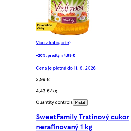
Viac z kategórie
-20%, predtým 4,99 €
Cena je platná do 11. 8. 2026
3,99 €
4,43 €/kg
Quantity controls
Pridať
SweetFamily Trstinový cukor
nerafinovaný 1 kg