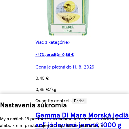
Viac z kategórie
-47%, predtým 0,86 €
Cena je platná do 11. 8. 2026
0,45 €
0,45 €/kg
Quantity controls
Pridať
Nastavenia súkromia
Gemma Di Mare Morská jedlá
My a našich 18 partnerov ukladáme informácie v zariadení
soľ jódovaná jemná 1000 g
alebo k nim pristupujeme, napríklad k jedinečným