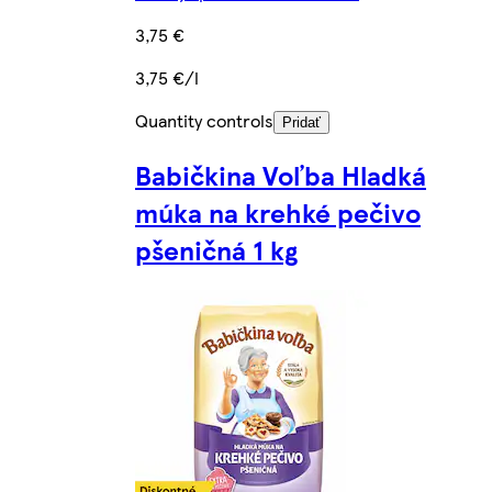
3,75 €
3,75 €/l
Quantity controls
Pridať
Babičkina Voľba Hladká
múka na krehké pečivo
pšeničná 1 kg