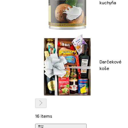
kuchyňa
Darčekové
koše
16 items