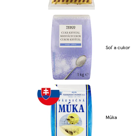
Soľ a cukor
Múka