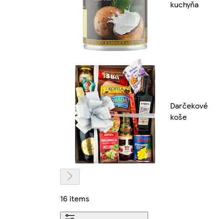
kuchyňa
Darčekové
koše
16 items