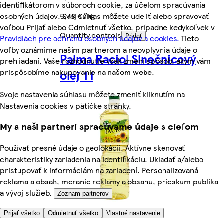
identifikátorom v súboroch cookie, za účelom spracúvania
5,48 €/kg
osobných údajov. Svoj súhlas môžete udeliť alebo spravovať
voľbou Prijať alebo Odmietnuť všetko, prípadne kedykoľvek v
Quantity controls
Pridať
Pravidlách pre ochranu osobných údajov a cookies.
Tieto
voľby oznámime našim partnerom a neovplyvnia údaje o
Palma Raciol Slnečnicový
prehliadaní. Vaše rozhodnutie však zmení spôsob, akým vám
prispôsobíme nakupovanie na našom webe.
olej 1 l
Svoje nastavenia súhlasu môžete zmeniť kliknutím na
Nastavenia cookies v pätičke stránky.
My a naši partneri spracúvame údaje s cieľom
Používať presné údaje o geolokácii. Aktívne skenovať
charakteristiky zariadenia na identifikáciu. Ukladať a/alebo
pristupovať k informáciám na zariadení. Personalizovaná
reklama a obsah, meranie reklamy a obsahu, prieskum publika
a vývoj služieb.
Zoznam partnerov
Viac z kategórie
Prijať všetko
Odmietnuť všetko
Vlastné nastavenie