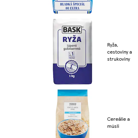
Ryža,
cestoviny a
strukoviny
Cereálie a
müsli