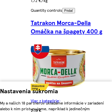
1,72 €/kg
Quantity controls
Pridať
Tatrakon Morca-Della
Omáčka na špagety 400 g
Nastavenia súkromia
Viac z kategórie
My a našich 18 partnerov ukladáme informácie v zariadení
alebo k nim pristupujeme, napríklad k jedinečným
2,19 €