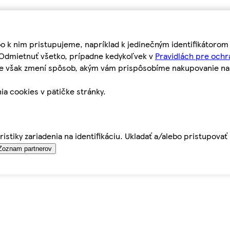
bo k nim pristupujeme, napríklad k jedinečným identifikátoro
o Odmietnuť všetko, prípadne kedykoľvek v
Pravidlách pre ochr
tie však zmení spôsob, akým vám prispôsobíme nakupovanie n
ia cookies v pätičke stránky.
istiky zariadenia na identifikáciu. Ukladať a/alebo pristupova
Zoznam partnerov