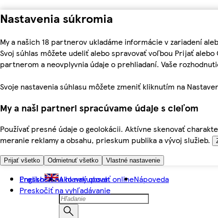
Nastavenia súkromia
My a našich 18 partnerov ukladáme informácie v zariadení ale
Svoj súhlas môžete udeliť alebo spravovať voľbou Prijať aleb
partnerom a neovplyvnia údaje o prehliadaní. Vaše rozhodnu
Svoje nastavenia súhlasu môžete zmeniť kliknutím na Nastaven
My a naši partneri spracúvame údaje s cieľom
Používať presné údaje o geolokácii. Aktívne skenovať charakter
meranie reklamy a obsahu, prieskum publika a vývoj služieb.
Prijať všetko
Odmietnuť všetko
Vlastné nastavenie
Preskočiť na hlavný obsah
English
Ako nakupovať online
Nápoveda
Preskočiť na vyhľadávanie