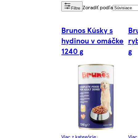
Zoradiť podľa
Filtre
Brunos Kúsky s
Br
hydinou v omáčke
ry
1240 g
g
Viac z kategórie
Viac