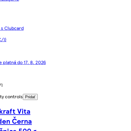
 s Clubcard
€/l)
e platná do 17. 8. 2026
/l
ty controls
Pridať
kraft Vita
den Černa
čnica 500 g