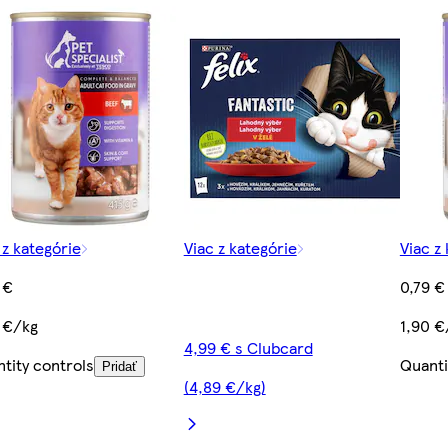
 z kategórie
Viac z kategórie
Viac z
 €
0,79 €
 €/kg
1,90 €
4,99 € s Clubcard
tity controls
Quanti
Pridať
(4,89 €/kg)