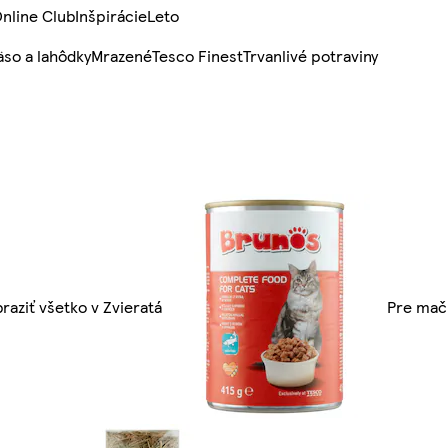
nline Club
Inšpirácie
Leto
so a lahôdky
Mrazené
Tesco Finest
Trvanlivé potraviny
raziť všetko v Zvieratá
Pre mač