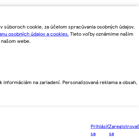
m v súboroch cookie, za účelom spracúvania osobných údajov.
anu osobných údajov a cookies.
Tieto voľby oznámime našim
a našom webe.
ť k informáciám na zariadení. Personalizovaná reklama a obsah,
Prihlásiť
Zaregistrovať
sa
sa