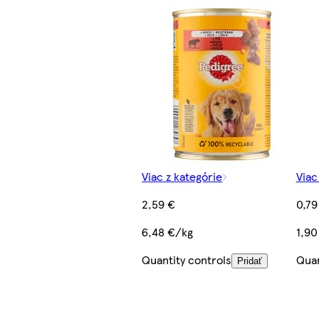
Viac z kategórie
Viac
2,59 €
0,79
6,48 €/kg
1,90
Quantity controls
Quan
Pridať