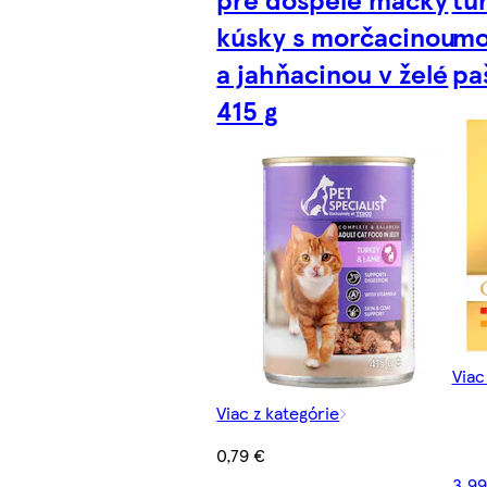
kúsky s morčacinou
mo
a jahňacinou v želé
pa
415 g
Viac
Viac z kategórie
0,79 €
3,99