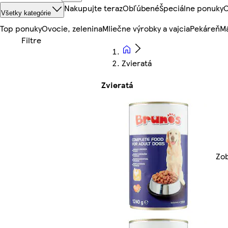
Nakupujte teraz
Obľúbené
Špeciálne ponuky
O
Všetky kategórie
Top ponuky
Ovocie, zelenina
Mliečne výrobky a vajcia
Pekáreň
Mä
Zvieratá
Zvieratá
Zob