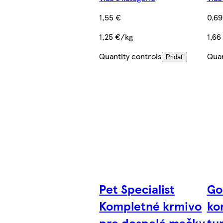
1,55 €
0,69
1,25 €/kg
1,66
Quantity controls
Quan
Pridať
Pet Specialist
Go
Kompletné krmivo
ko
pre dospelé mačky
tu