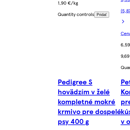
1,90 €/kg
(5,8
Quantity controls
Pridať
Cena
6,59
9,69
Quan
Pedigree S
Pe
hovädzím v želé
Ko
kompletné mokré
pr
krmivo pre dospelé
kú
psy 400 g
v 