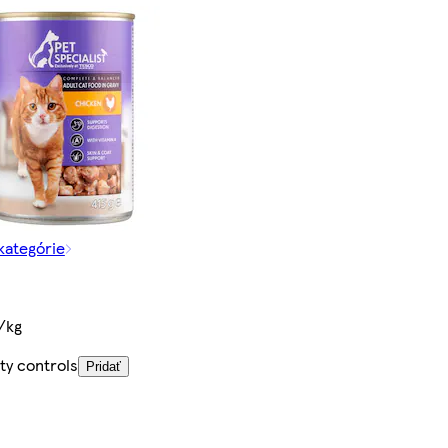
 kategórie
/kg
ty controls
Pridať