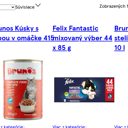
Zobrazených
Súvisiace
unos Kúsky s
Felix Fantastic
Bru
bou v omáčke 415
mixovaný výber 44
stel
x 85 g
10 l
 z kategórie
Viac z kategórie
Viac z