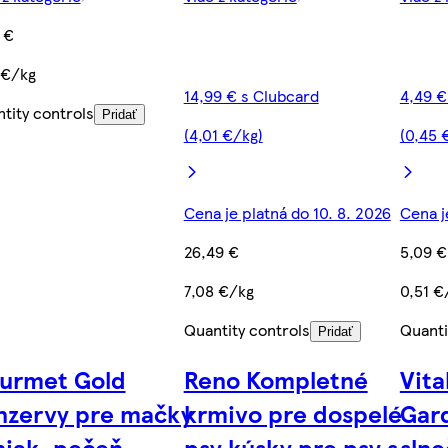
 €
 €/kg
14,99 € s Clubcard
4,49 €
tity controls
Pridať
(4,01 €/kg)
(0,45 
Cena je platná do 10. 8. 2026
Cena j
26,49 €
5,09 €
7,08 €/kg
0,51 €
Quantity controls
Quanti
Pridať
urmet Gold
Reno Kompletné
Vita
nzervy pre mačky
krmivo pre dospelé
Gar
niak, pečeň,
psy kúsky pre psy s
slne