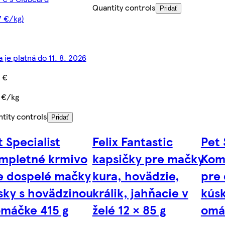
Quantity controls
Pridať
7 €/kg)
 je platná do 11. 8. 2026
 €
 €/kg
tity controls
Pridať
t Specialist
Felix Fantastic
Pet 
mpletné krmivo
kapsičky pre mačky
Kom
e dospelé mačky
kura, hovädzie,
pre
sky s hovädzinou
králik, jahňacie v
kúsk
omáčke 415 g
želé 12 × 85 g
omá