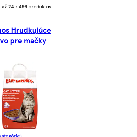
1 až 24
z
499
produktov
nos Hrudkujúce
ivo pre mačky
 kategórie