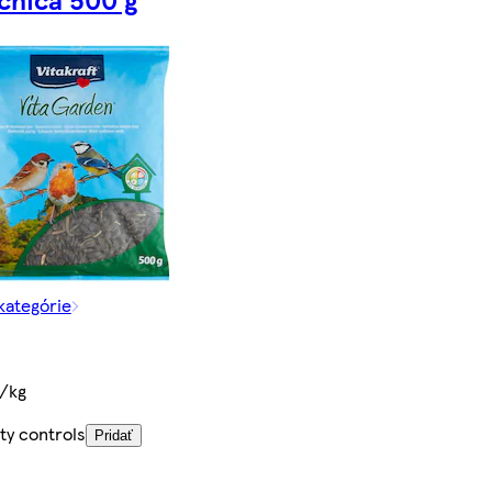
 kategórie
/kg
ty controls
Pridať