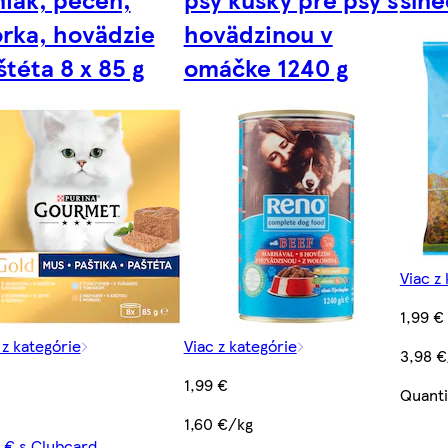
rka, hovädzie
hovädzinou v
štéta 8 x 85 g
omáčke 1240 g
Viac z
1,99 €
 z kategórie
Viac z kategórie
3,98 €
1,99 €
Quanti
1,60 €/kg
 € s Clubcard