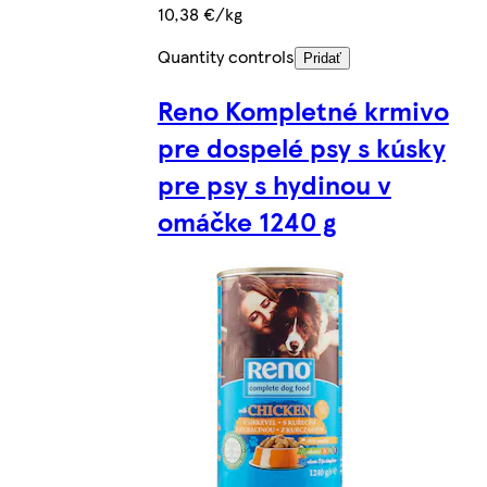
10,38 €/kg
Quantity controls
Pridať
Reno Kompletné krmivo
pre dospelé psy s kúsky
pre psy s hydinou v
omáčke 1240 g