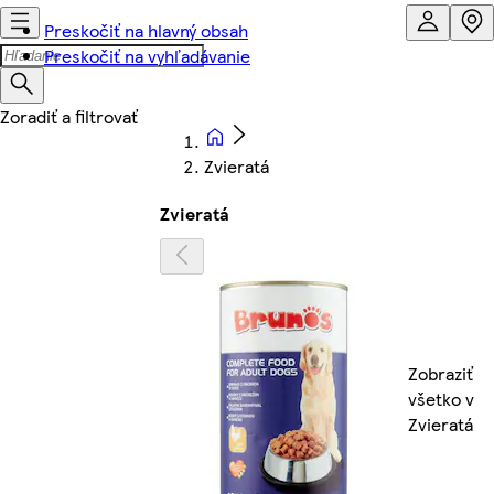
Preskočiť na hlavný obsah
Preskočiť na vyhľadávanie
Zvieratá
Zvieratá
Zobraziť
všetko v
Zvieratá