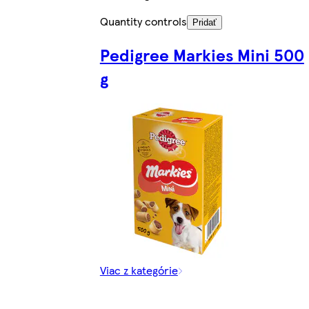
Quantity controls
Pridať
Pedigree Markies Mini 500
g
Viac z kategórie