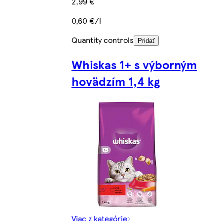
2,99 €
0,60 €/l
Quantity controls
Pridať
Whiskas 1+ s výborným
hovädzím 1,4 kg
Viac z kategórie