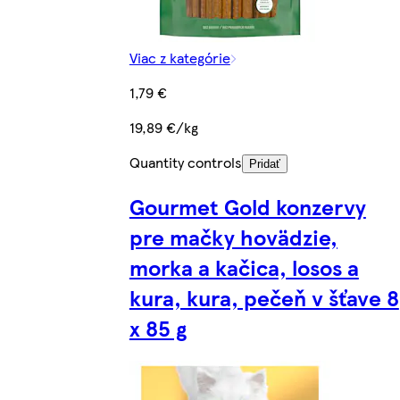
Viac z kategórie
1,79 €
19,89 €/kg
Quantity controls
Pridať
Gourmet Gold konzervy
pre mačky hovädzie,
morka a kačica, losos a
kura, kura, pečeň v šťave 8
x 85 g