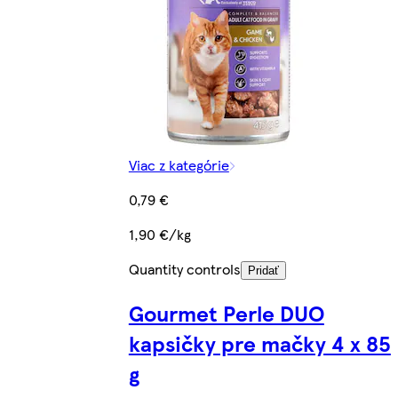
Viac z kategórie
0,79 €
1,90 €/kg
Quantity controls
Pridať
Gourmet Perle DUO
kapsičky pre mačky 4 x 85
g