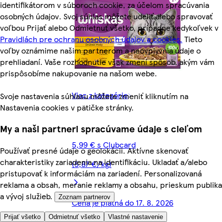
identifikátorom v súboroch cookie, za účelom spracúvania
osobných údajov. Svoj súhlas môžete udeliť alebo spravovať
voľbou Prijať alebo Odmietnuť všetko, prípadne kedykoľvek v
Pravidlách pre ochranu osobných údajov a cookies.
Tieto
voľby oznámime našim partnerom a neovplyvnia údaje o
prehliadaní. Vaše rozhodnutie však zmení spôsob, akým vám
prispôsobíme nakupovanie na našom webe.
Viac z kategórie
Svoje nastavenia súhlasu môžete zmeniť kliknutím na
Nastavenia cookies v pätičke stránky.
My a naši partneri spracúvame údaje s cieľom
5,99 € s Clubcard
Používať presné údaje o geolokácii. Aktívne skenovať
charakteristiky zariadenia na identifikáciu. Ukladať a/alebo
(5,87 €/kg)
pristupovať k informáciám na zariadení. Personalizovaná
reklama a obsah, meranie reklamy a obsahu, prieskum publika
a vývoj služieb.
Zoznam partnerov
Cena je platná do 17. 8. 2026
Prijať všetko
Odmietnuť všetko
Vlastné nastavenie
8,49 €