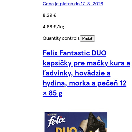
Cena je platná do 17. 8. 2026
8,29 €
4,88 €/kg
Quantity controls
Pridať
Felix Fantastic DUO
kapsičky pre mačky kura a
ľadvinky, hovädzie a
hydina, morka a pečeň 12
× 85 g