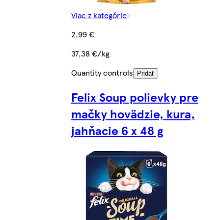
Viac z kategórie
2,99 €
37,38 €/kg
Quantity controls
Pridať
Felix Soup polievky pre
mačky hovädzie, kura,
jahňacie 6 x 48 g