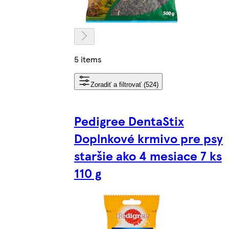
5 items
Zoradiť a filtrovať (524)
Pedigree DentaStix
Doplnkové krmivo pre psy
staršie ako 4 mesiace 7 ks
110 g