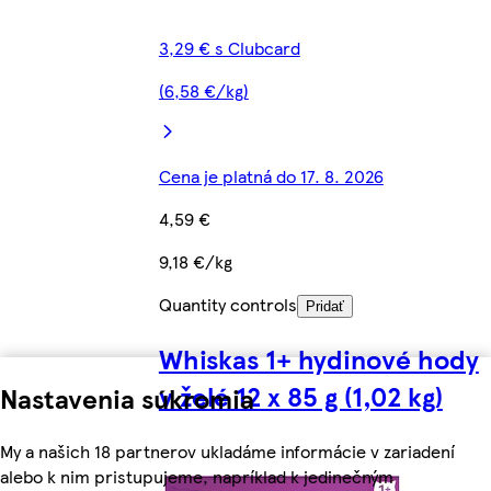
3,29 € s Clubcard
(6,58 €/kg)
Cena je platná do 17. 8. 2026
4,59 €
9,18 €/kg
Quantity controls
Pridať
Whiskas 1+ hydinové hody
v želé 12 x 85 g (1,02 kg)
Nastavenia súkromia
My a našich 18 partnerov ukladáme informácie v zariadení
alebo k nim pristupujeme, napríklad k jedinečným