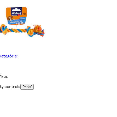
 kategórie
/kus
ty controls
Pridať