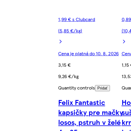
1,99 € s Clubcard
0,89
(5,85 €/kg)
(10,
Cena je platná do 10. 8. 2026
Cena
3,15 €
1,15
9,26 €/kg
13,5
Quantity controls
Quan
Pridať
Felix Fantastic
Ho
kapsičky pre mačky
su
losos, pstruh v želé
kr