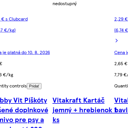
nedostupný
 € s Clubcard
2,29 €
47 €/kg)
(6,74 
 je platná do 10. 8. 2026
Cena j
 €
2,65 €
3 €/kg
7,79 €
tity controls
Quanti
Pridať
bby Vit Piškóty
Vitakraft Kartáč
Vita
šené doplnkové
jemný + hrebienok 1
bavl
mivo pre psy a
ks