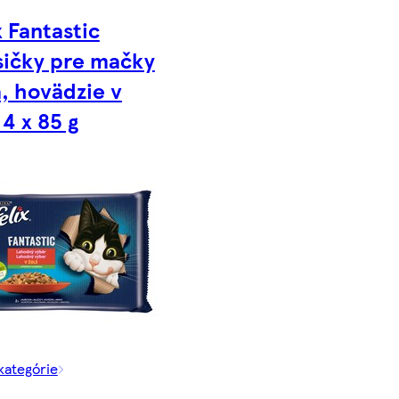
x Fantastic
sičky pre mačky
, hovädzie v
 4 x 85 g
 kategórie