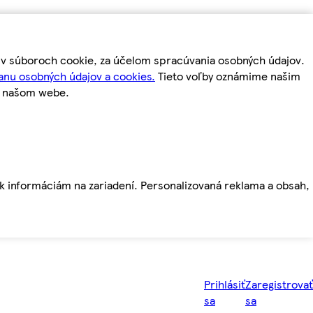
m v súboroch cookie, za účelom spracúvania osobných údajov.
anu osobných údajov a cookies.
Tieto voľby oznámime našim
a našom webe.
ť k informáciám na zariadení. Personalizovaná reklama a obsah,
Prihlásiť
Zaregistrovať
sa
sa