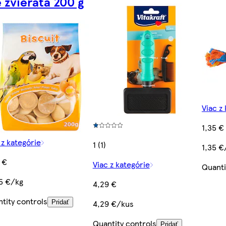
é zvieratá 200 g
Viac z
1,35 €
 z kategórie
1 (1)
1,35 €
 €
Viac z kategórie
Quanti
5 €/kg
4,29 €
tity controls
4,29 €/kus
Pridať
Quantity controls
Pridať