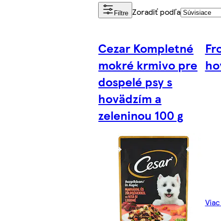
Zoradiť podľa
Filtre
Cezar Kompletné
Fro
mokré krmivo pre
ho
dospelé psy s
hovädzím a
zeleninou 100 g
Viac