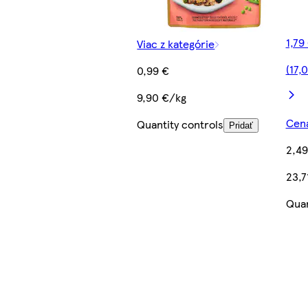
1,79
Viac z kategórie
(17,
0,99 €
9,90 €/kg
Cena
Quantity controls
Pridať
2,49
23,7
Quan