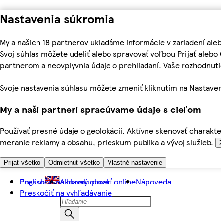
Nastavenia súkromia
My a našich 18 partnerov ukladáme informácie v zariadení ale
Svoj súhlas môžete udeliť alebo spravovať voľbou Prijať aleb
partnerom a neovplyvnia údaje o prehliadaní. Vaše rozhodnu
Svoje nastavenia súhlasu môžete zmeniť kliknutím na Nastaven
My a naši partneri spracúvame údaje s cieľom
Používať presné údaje o geolokácii. Aktívne skenovať charakter
meranie reklamy a obsahu, prieskum publika a vývoj služieb.
Prijať všetko
Odmietnuť všetko
Vlastné nastavenie
Preskočiť na hlavný obsah
English
Ako nakupovať online
Nápoveda
Preskočiť na vyhľadávanie