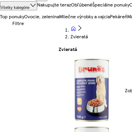
Nakupujte teraz
Obľúbené
Špeciálne ponuky
O
Všetky kategórie
Top ponuky
Ovocie, zelenina
Mliečne výrobky a vajcia
Pekáreň
Mä
Zvieratá
Zvieratá
Zob