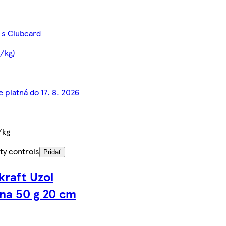
 s Clubcard
€/kg)
e platná do 17. 8. 2026
/kg
ty controls
Pridať
kraft Uzol
na 50 g 20 cm