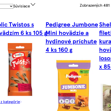
Zobrazených
481
Súvisiace
lic Twistos s
Pedigree Jumbone
She
vädzím 6 ks 105 g
Mini hovädzie a
file
hydinové príchute
kura
4 ks 160 g
hov
loso
x 85
 z kategórie