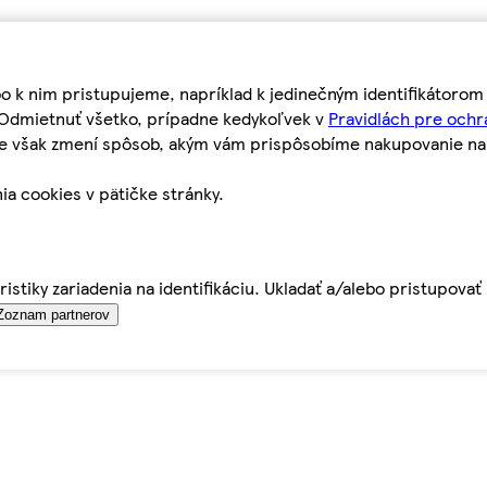
bo k nim pristupujeme, napríklad k jedinečným identifikátoro
o Odmietnuť všetko, prípadne kedykoľvek v
Pravidlách pre ochr
tie však zmení spôsob, akým vám prispôsobíme nakupovanie n
ia cookies v pätičke stránky.
istiky zariadenia na identifikáciu. Ukladať a/alebo pristupova
Zoznam partnerov