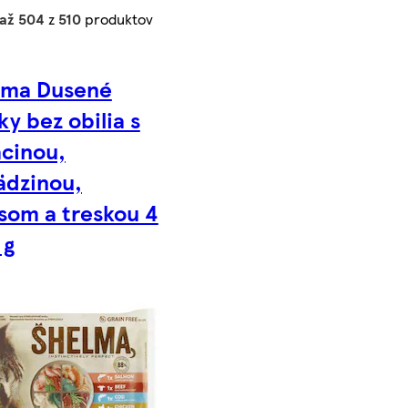
 až 504
z
510
produktov
lma Dusené
tky bez obilia s
cinou,
ädzinou,
som a treskou 4
 g