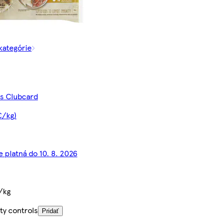
 kategórie
 s Clubcard
€/kg)
e platná do 10. 8. 2026
/kg
ty controls
Pridať