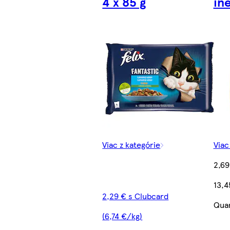
4 x 85 g
in
Viac z kategórie
Viac
2,69
13,4
2,29 € s Clubcard
Quan
(6,74 €/kg)