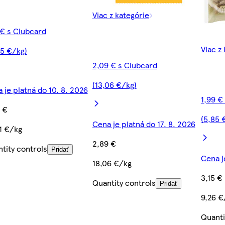
Viac z kategórie
 € s Clubcard
Viac z
05 €/kg)
2,09 € s Clubcard
(13,06 €/kg)
 je platná do 10. 8. 2026
1,99 €
 €
(5,85 
Cena je platná do 17. 8. 2026
1 €/kg
2,89 €
tity controls
Pridať
Cena j
18,06 €/kg
3,15 €
Quantity controls
Pridať
9,26 €
Quanti