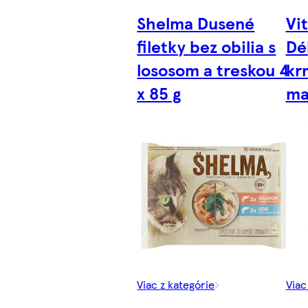
Shelma Dusené
Vi
filetky bez obilia s
Dé
lososom a treskou 4
kr
x 85 g
ma
Viac z kategórie
Viac