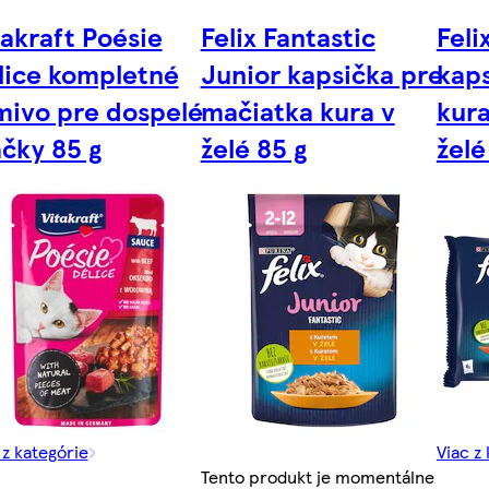
takraft Poésie
Felix Fantastic
Feli
lice kompletné
Junior kapsička pre
kap
mivo pre dospelé
mačiatka kura v
kura
čky 85 g
želé 85 g
želé
 z kategórie
Viac z
Tento produkt je momentálne