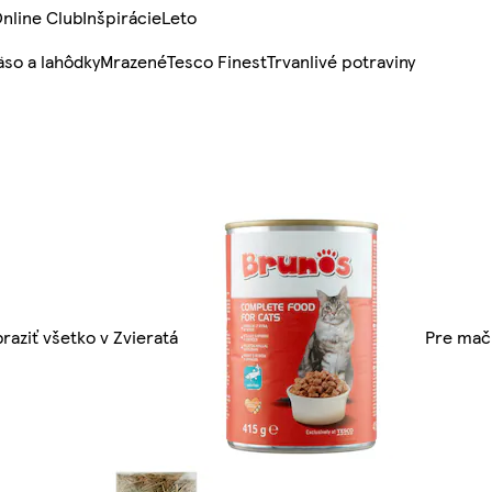
nline Club
Inšpirácie
Leto
so a lahôdky
Mrazené
Tesco Finest
Trvanlivé potraviny
raziť všetko v Zvieratá
Pre mač