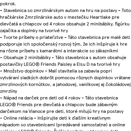
pokrok.
- Stavebnica so zmrzlinárskym autom na hru na postavy - Toto
hračkárske Zmrzlinárske auto v mestečku Heartlake pre
dievčatá a chlapcov od 4 rokov obsahuje 2 minibábiky, figúrku
zajačika a doplnky na tvorivé hry
- Tvorte príbehy o priateľstve - Táto stavebnica pre malé deti
podporuje ich spoločenský rozvoj tým, že ich inšpiruje k hre
na rôzne príbehy s kamarátmi a interakcie so zákazníkmi
- Obsahuje 2 minibábiky - Táto stavebnica s autom obsahuje
postavičky LEGO® Friends Paisley a Elsu D na tvorivé hry
- Množstvo doplnkov - Malí stavitelia sa zabavia popri
vytváraní sladkých dobrôt pomocou rôznych doplnkov vrátane
zmrzlinových kornútkov, a jahodovej, vanilkovej aj čokoládovej
zmrzliny
- Nápad na darček pre deti od 4 rokov - Táto stavebnica
LEGO® Friends pre dievčatá a chlapcov bude zábavným
darčekom na Vianoce pre deti, ktoré milujú hry na postavy
- Online relácia - Inšpirujte deti k ďalším kreatívnym
nápadom so stavebnicami (predávané samostatne) a online