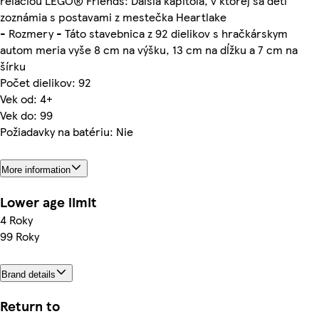
reláciou LEGO® Friends: Ďalšia kapitola, v ktorej sa deti
zoznámia s postavami z mestečka Heartlake
- Rozmery - Táto stavebnica z 92 dielikov s hračkárskym
autom meria vyše 8 cm na výšku, 13 cm na dĺžku a 7 cm na
šírku
Počet dielikov: 92
Vek od: 4+
Vek do: 99
Požiadavky na batériu: Nie
More information
Lower age limit
4 Roky
99 Roky
Brand details
Return to