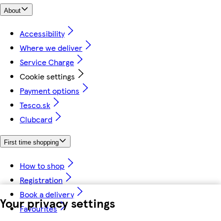
About
Accessibility
Where we deliver
Service Charge
Cookie settings
Payment options
Tesco.sk
Clubcard
First time shopping
How to shop
Registration
Book a delivery
Your privacy settings
Favourites