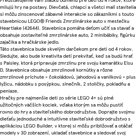
milujú hry na postavy. Dievčatá, chlapci a všetci malí stavitelia
si môžu zinscenovať zábavné interakcie so zákazníkmi s touto
stavebnicou LEGO® Friends Zmrzlinárske auto v mestečku
Heartlake (42644). Stavebnica pomáha deťom učiť sa stavať a
obsahuje zostaviteľné zmrzlinárske auto, 2 minibábiky, figúrku
zajačika a hračkárske jedlo.
Táto stavebnica bude skvelým darčekom pre deti od 4 rokov.
Sledujte, ako bude kreativita detí prekvitať, keď sa budú hrať
s Paisley, ktorá pripravuje zmrzlinu pre svoju kamarátku Elsu
D. Stavebnica obsahuje zmrzlinové kornútky a rôzne
zmrzlinové príchute - čokoládovú, jahodovú a vanilkovú - plus
lyžicu, nádobku s posýpkou, slnečník, 2 stoličky, pokladňu a
peniaze.
Hračky pre najmenšie deti zo série LEGO 4+ sú plné
užitočných väčších kociek, vďaka ktorým sa môžu pustiť
rovno do hry a staviteľského dobrodružstva. Doprajte svojmu
dieťaťu jednoduché a intuitívne staviteľské dobrodružstvo s
aplikáciou LEGO Builder, v ktorej si môžu približovať a otáčať
modely v 3D zobrazení, ukladať stavebnice a sledovať svoj