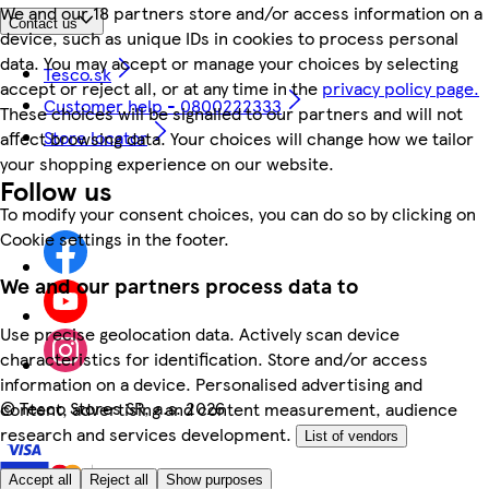
We and our 18 partners store and/or access information on a
Contact us
device, such as unique IDs in cookies to process personal
data. You may accept or manage your choices by selecting
Tesco.sk
accept or reject all, or at any time in the
privacy policy page.
Customer help - 0800222333
These choices will be signalled to our partners and will not
Store locator
affect browsing data. Your choices will change how we tailor
your shopping experience on our website.
Follow us
To modify your consent choices, you can do so by clicking on
Cookie settings in the footer.
We and our partners process data to
Use precise geolocation data. Actively scan device
characteristics for identification. Store and/or access
information on a device. Personalised advertising and
©
Tesco Stores SR, a.s. 2026
content, advertising and content measurement, audience
research and services development.
List of vendors
Accept all
Reject all
Show purposes