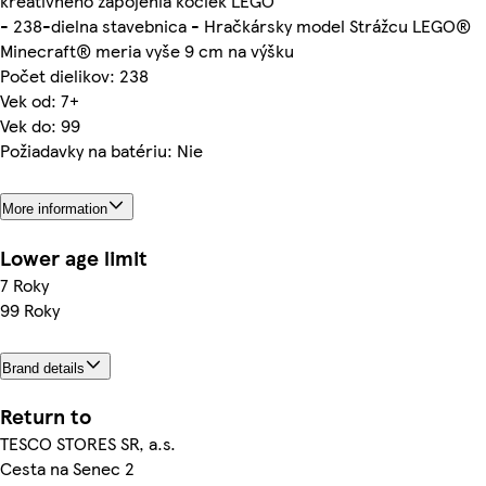
kreatívneho zapojenia kociek LEGO
- 238-dielna stavebnica - Hračkársky model Strážcu LEGO®
Minecraft® meria vyše 9 cm na výšku
Počet dielikov: 238
Vek od: 7+
Vek do: 99
Požiadavky na batériu: Nie
More information
Lower age limit
7 Roky
99 Roky
Brand details
Return to
TESCO STORES SR, a.s.
Cesta na Senec 2