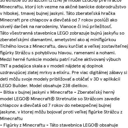
Minecraftu, ktorý ich vezme na akčné banícke dobrodružstvo
v hlbokej, tmavej bujnej jaskyni. Táto zberateľská hračka
Minecraft pre chlapcov a dievčatá od 7 rokov poslúži ako
skvelý darček na narodeniny, Vianoce či inú príležitosť.
Táto všestranná stavebnica LEGO zobrazuje bujnú jaskyňu so
zberateľskými diamantmi, ametystmi ako aj minifigúrkou
Tichého lovca z Minecraftu, davu kurčiat a veľkej zostaviteľnej
figúrky Strážcu s pohyblivou hlavou, ramenami a nohami.
Medzi herné funkcie modelu patrí ručne aktivovaný výbuch
TNT a padajúca skala a v modeli nájdete aj doplnok
uzdravujúcej zlatej mrkvy a elixíru. Pre viac digitálnej zábavy si
deti môžu svoje modely približovať a otáčať v 3D v aplikácii
LEGO Builder. Model obsahuje 238 dielikov.
- Bitka v bujnej jaskyni v Minecrafte - Zberateľský herný
model LEGO® Minecraft® Stretnutie so Strážcom zavedie
chlapcov a dievčatá od 7 rokov do nebezpečnej bujnej
jaskyne, v ktorej môžu bojovať proti veľkej figúrke Strážcu z
Minecraftu
- Figúrky z Minecraftu - Táto stavebnica LEGO® obsahuje