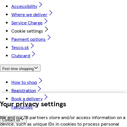
Accessibility
Where we deliver
Service Charge
Cookie settings
Payment options
Tesco.sk
Clubcard
First time shopping
How to shop
Registration
Book a delivery
Your privacy settings
Favourites
We and our 18 partners store and/or access information on a
Contact us
device, such as unique IDs in cookies to process personal