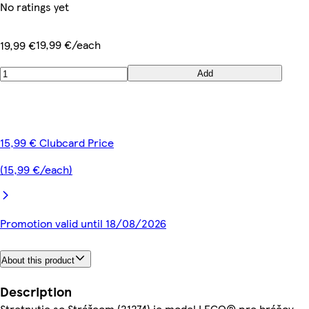
No ratings yet
19,99 €/each
19,99 €
Add
15,99 € Clubcard Price
(15,99 €/each)
Promotion valid until 18/08/2026
About this product
Description
Stretnutie so Strážcom (21274) je model LEGO® pre hráčov