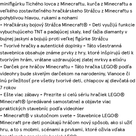
minifigúrku Tichého lovca z Minecraftu, kurča z Minecraftu a
veľkého zostaviteľného hračkárskeho Strážcu z Minecraftu s
pohyblivou hlavou, rukami a nohami
- Hračkársky bojový Strážca Minecraft® - Deti využijú funkcie
vybuchujúceho TNT a padajúcej skaly, keď ťažia diamanty v
bujnej jaskyni a bojujú proti veľkej figúrke Strážcu
- Tvorivé hračky a autentické doplnky - Táto všestranná
stavebnica obsahuje známe prvky z hry, ktoré inšpirujú deti k
tvorivým hrám, vrátane uzdravujúcej zlatej mrkvy a elixíru
- Darček pre hráčov Minecraftu - Táto hračka LEGO® podľa
videohry bude skvelým darčekom na narodeniny, Vianoce či
inú príležitosť pre všetky tvorivé deti, chlapcov aj dievčatá od
7 rokov
- Ešte viac zábavy - Prezrite si celú sériu hračiek LEGO®
Minecraft® (predávané samostatne) a objavte viac
praktických stavebníc podľa videohier
- Minecraft® v skutočnom svete - Stavebnice LEGO®
Minecraft pre deti ponúkajú hráčom nový spôsob, ako si užiť
hru, a to s mobmi, scénami a prvkami, ktoré oživia vďaka