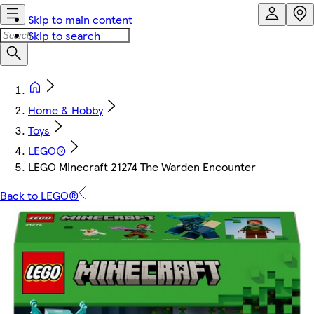
Skip to main content
Skip to search
Home & Hobby
Toys
LEGO®
LEGO Minecraft 21274 The Warden Encounter
Back to LEGO®