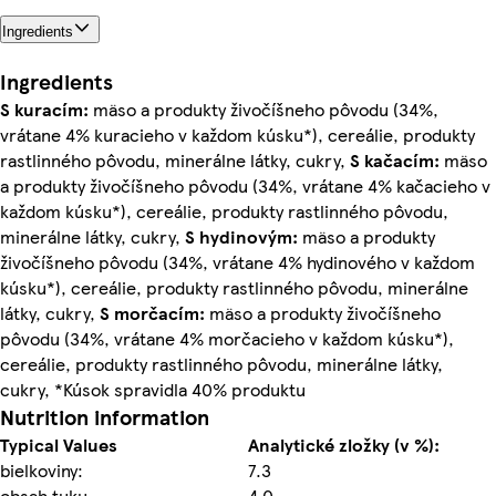
Ingredients
Ingredients
S kuracím:
mäso a produkty živočíšneho pôvodu (34%,
vrátane 4% kuracieho v každom kúsku*), cereálie, produkty
rastlinného pôvodu, minerálne látky, cukry,
S kačacím:
mäso
a produkty živočíšneho pôvodu (34%, vrátane 4% kačacieho v
každom kúsku*), cereálie, produkty rastlinného pôvodu,
minerálne látky, cukry,
S hydinovým:
mäso a produkty
živočíšneho pôvodu (34%, vrátane 4% hydinového v každom
kúsku*), cereálie, produkty rastlinného pôvodu, minerálne
látky, cukry,
S morčacím:
mäso a produkty živočíšneho
pôvodu (34%, vrátane 4% morčacieho v každom kúsku*),
cereálie, produkty rastlinného pôvodu, minerálne látky,
cukry, *Kúsok spravidla 40% produktu
Nutrition information
Typical Values
Analytické zložky (v %):
bielkoviny:
7.3
obsah tuku
4.0