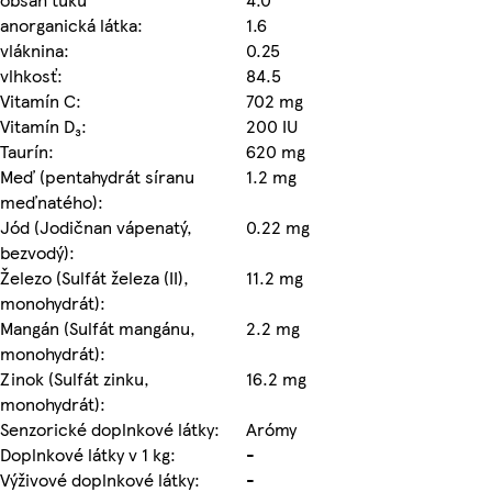
anorganická látka:
1.6
vláknina:
0.25
vlhkosť:
84.5
Vitamín C:
702 mg
Vitamín D₃:
200 IU
Taurín:
620 mg
Meď (pentahydrát síranu
1.2 mg
meďnatého):
Jód (Jodičnan vápenatý,
0.22 mg
bezvodý):
Železo (Sulfát železa (II),
11.2 mg
monohydrát):
Mangán (Sulfát mangánu,
2.2 mg
monohydrát):
Zinok (Sulfát zinku,
16.2 mg
monohydrát):
Senzorické doplnkové látky:
Arómy
Doplnkové látky v 1 kg:
-
Výživové doplnkové látky:
-