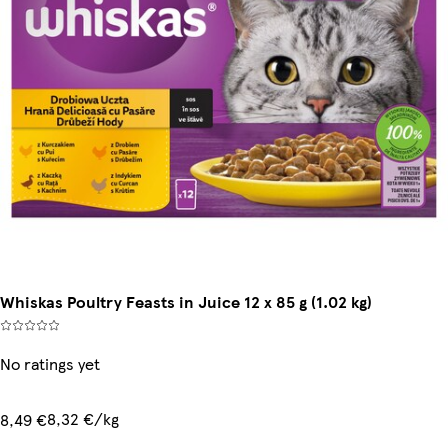
Whiskas Poultry Feasts in Juice 12 x 85 g (1.02 kg)
No ratings yet
8,32 €/kg
8,49 €