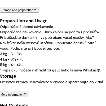
Storage and preparation
Preparation and Usage
Odporúčané denné dávkovanie
Odporúčané dávkovanie: Úhrn kalórií sa počíta z pochúťok.
Prispôsobte dávku krmiva potrebám vašej mačky. Ako?
Navštívte našu webovú stránku. Ponúknite čerstvú pitnú
vodu. Podávajte pri izbovej teplote.
3 kg - 3 - 3½.
4 kg - 3½ - 4.
5 kg - 4 - 4½.
1 kapsičku môžete nahradiť 16 g suchého krmiva Whiskas®.
Storage
Prebytok krmiva uchovávajte v chlade a spotrebujte do 2 dní.
More information
Net Contents