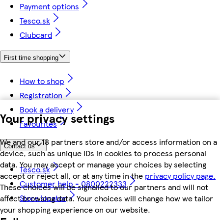
Payment options
Tesco.sk
Clubcard
First time shopping
How to shop
Registration
Book a delivery
Your privacy settings
Favourites
We and our 18 partners store and/or access information on a
Contact us
device, such as unique IDs in cookies to process personal
data. You may accept or manage your choices by selecting
Tesco.sk
accept or reject all, or at any time in the
privacy policy page.
Customer help - 0800222333
These choices will be signalled to our partners and will not
Store locator
affect browsing data. Your choices will change how we tailor
your shopping experience on our website.