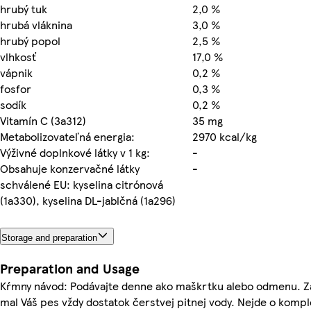
hrubý tuk
2,0 %
hrubá vláknina
3,0 %
hrubý popol
2,5 %
vlhkosť
17,0 %
vápnik
0,2 %
fosfor
0,3 %
sodík
0,2 %
Vitamín C (3a312)
35 mg
Metabolizovateľná energia:
2970 kcal/kg
Výživné doplnkové látky v 1 kg:
-
Obsahuje konzervačné látky
-
schválené EU: kyselina citrónová
(1a330), kyselina DL-jablčná (1a296)
Storage and preparation
Preparation and Usage
Kŕmny návod: Podávajte denne ako maškrtku alebo odmenu. Z
mal Váš pes vždy dostatok čerstvej pitnej vody. Nejde o komp