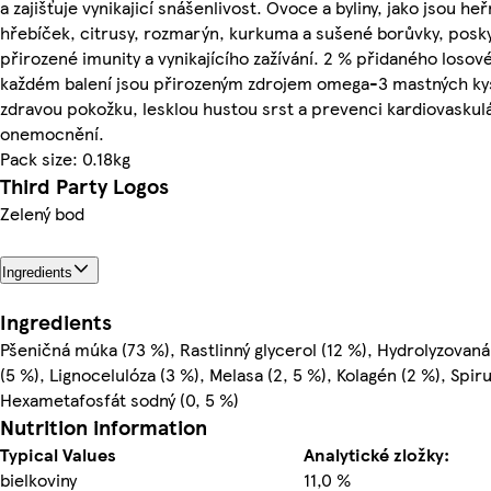
a zajišťuje vynikajicí snášenlivost. Ovoce a byliny, jako jsou h
hřebíček, citrusy, rozmarýn, kurkuma a sušené borůvky, posk
přirozené imunity a vynikajícího zažívání. 2 % přidaného losové
každém balení jsou přirozeným zdrojem omega-3 mastných ky
zdravou pokožku, lesklou hustou srst a prevenci kardiovaskul
onemocnění.
Pack size: 0.18kg
Third Party Logos
Zelený bod
Ingredients
Ingredients
Pšeničná múka (73 %), Rastlinný glycerol (12 %), Hydrolyzovan
(5 %), Lignocelulóza (3 %), Melasa (2, 5 %), Kolagén (2 %), Spiru
Hexametafosfát sodný (0, 5 %)
Nutrition information
Typical Values
Analytické zložky:
bielkoviny
11,0 %