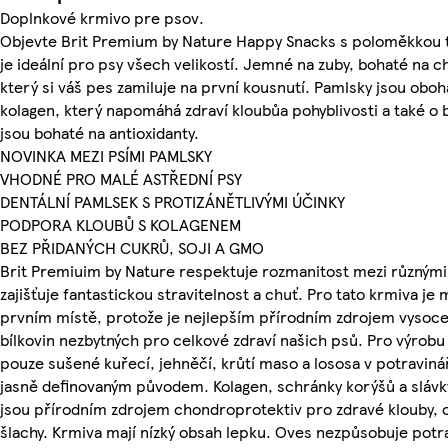
Doplnkové krmivo pre psov.
Objevte Brit Premium by Nature Happy Snacks s poloměkkou t
je ideální pro psy všech velikostí. Jemné na zuby, bohaté na c
který si váš pes zamiluje na první kousnutí. Pamlsky jsou obo
kolagen, který napomáhá zdraví kloubůa pohyblivosti a také o b
jsou bohaté na antioxidanty.
NOVINKA MEZI PSÍMI PAMLSKY
VHODNÉ PRO MALÉ ASTŘEDNÍ PSY
DENTÁLNÍ PAMLSEK S PROTIZÁNĚTLIVÝMI ÚČINKY
PODPORA KLOUBŮ S KOLAGENEM
BEZ PŘIDANÝCH CUKRŮ, SOJI A GMO
Brit Premiuim by Nature respektuje rozmanitost mezi různým
zajišťuje fantastickou stravitelnost a chuť. Pro tato krmiva je
prvním místě, protože je nejlepším přírodním zdrojem vysoce
bílkovin nezbytných pro celkové zdraví našich psů. Pro výrob
pouze sušené kuřecí, jehněčí, krůtí maso a lososa v potravinář
jasně definovaným původem. Kolagen, schránky korýšů a slávk
jsou přírodním zdrojem chondroprotektiv pro zdravé klouby, 
šlachy. Krmiva mají nízký obsah lepku. Oves nezpůsobuje potr