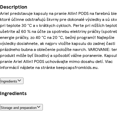
Description
Ariel predstavuje kapsuly na pranie Allin1 PODS na farebnú bie
ktoré účinne odstraňujú škvrny pre dokonalé výsledky a sú skv
pri teplote 30 °C a v krátkych cykloch. Perte pri nižších teplo
ušetrite až 60 % na účte za spotrebu elektriny práčky (spotre
energie práčky, zo 40 °C na 20 °C, bežný program)! Najlepšie
výsledky dosiahnete, ak najprv vložíte kapsulu do zadnej časti
prázdneho bubna a oblečenie položíte navrch. VAROVANIE: te
produkt môže byť škodlivý a spôsobiť vážne poranenie. Kapsul
pranie Ariel Allin1 PODS uchovávajte mimo dosahu detí. Viac
informácií nájdete na stránke keepcapsfromkids.eu.
Ingredients
Ingredients
Storage and preparation