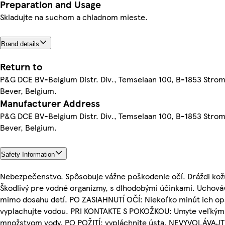
Preparation and Usage
Skladujte na suchom a chladnom mieste.
Brand details
Return to
P&G DCE BV-Belgium Distr. Div., Temselaan 100, B-1853 Stro
Bever, Belgium.
Manufacturer Address
P&G DCE BV-Belgium Distr. Div., Temselaan 100, B-1853 Stro
Bever, Belgium.
Safety Information
Nebezpečenstvo. Spôsobuje vážne poškodenie očí. Dráždi kož
Škodlivý pre vodné organizmy, s dlhodobými účinkami. Uchová
mimo dosahu detí. PO ZASIAHNUTÍ OČÍ: Niekoľko minút ich op
vyplachujte vodou. PRI KONTAKTE S POKOŽKOU: Umyte veľkým
množstvom vody. PO POŽITÍ: vypláchnite ústa. NEVYVOLÁVAJ