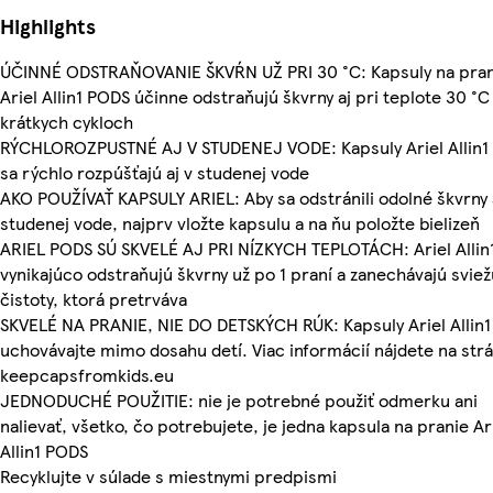
Highlights
ÚČINNÉ ODSTRAŇOVANIE ŠKVŔN UŽ PRI 30 °C: Kapsuly na pran
Ariel Allin1 PODS účinne odstraňujú škvrny aj pri teplote 30 °C 
krátkych cykloch
RÝCHLOROZPUSTNÉ AJ V STUDENEJ VODE: Kapsuly Ariel Allin1
sa rýchlo rozpúšťajú aj v studenej vode
AKO POUŽÍVAŤ KAPSULY ARIEL: Aby sa odstránili odolné škvrny 
studenej vode, najprv vložte kapsulu a na ňu položte bielizeň
ARIEL PODS SÚ SKVELÉ AJ PRI NÍZKYCH TEPLOTÁCH: Ariel Allin
vynikajúco odstraňujú škvrny už po 1 praní a zanechávajú svie
čistoty, ktorá pretrváva
SKVELÉ NA PRANIE, NIE DO DETSKÝCH RÚK: Kapsuly Ariel Allin
uchovávajte mimo dosahu detí. Viac informácií nájdete na str
keepcapsfromkids.eu
JEDNODUCHÉ POUŽITIE: nie je potrebné použiť odmerku ani
nalievať, všetko, čo potrebujete, je jedna kapsula na pranie Ar
Allin1 PODS
Recyklujte v súlade s miestnymi predpismi