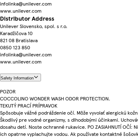
infolinka@unilever.com
www.unilever.com
Distributor Address
Unilever Slovensko, spol. s r.o.
Karadžičova 10
821 08 Bratislava
0850 123 850
infolinka@unilever.com
www.unilever.com
Safety Information
POZOR
COCCOLINO WONDER WASH ODOR PROTECTION.
TEKUTÝ PRACÍ PRÍPRAVOK
Spôsobuje vážné podráždenie očí. Môže vyvolať alergickú kožn
Škodlivý pre vodné organizmy, s dlhodobými účinkami. Uchov
dosahu detí. Noste ochranné rukavice. PO ZASIAHNUTÍ OČÍ: N
ich opatrne vyplachujte vodou. Ak používate kontaktné šošovk