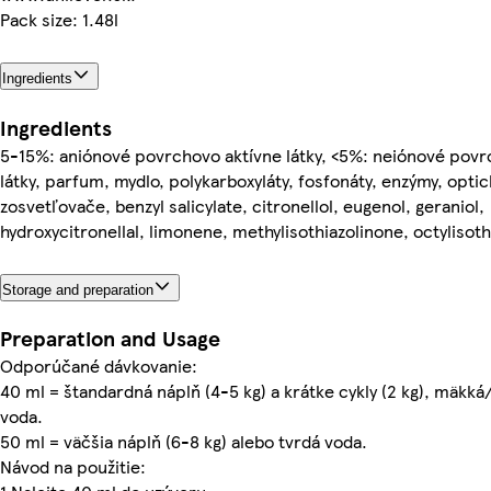
Pack size: 1.48l
Ingredients
Ingredients
5-15%: aniónové povrchovo aktívne látky, <5%: neiónové povr
látky, parfum, mydlo, polykarboxyláty, fosfonáty, enzýmy, opti
zosvetľovače, benzyl salicylate, citronellol, eugenol, geraniol,
hydroxycitronellal, limonene, methylisothiazolinone, octylisot
Storage and preparation
Preparation and Usage
Odporúčané dávkovanie:
40 ml = štandardná náplň (4-5 kg) a krátke cykly (2 kg), mäkká
voda.
50 ml = väčšia náplň (6-8 kg) alebo tvrdá voda.
Návod na použitie: