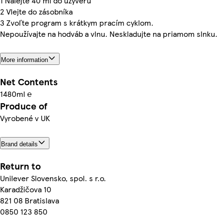
1 Nalejte 40 ml do uzýveru
2 Vlejte do zásobníka
3 Zvoľte program s krátkym pracím cyklom.
Nepoužívajte na hodváb a vlnu. Neskladujte na priamom slnku
More information
Net Contents
1480ml ℮
Produce of
Vyrobené v UK
Brand details
Return to
Unilever Slovensko, spol. s r.o.
Karadžičova 10
821 08 Bratislava
0850 123 850