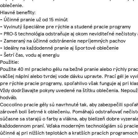
oblečenie.
Hlavné benefity:
- Účinné pranie už od 15 minút
- Vyvinutý špeciálne pre rýchle a studené pracie programy
- PRO‑S technológia odstraňuje aj okom neviditeľné nečistoty
- Zameraný na účinné odstránenie nepríjemných pachov
- Ideálny na každodenné pranie aj športové oblečenie
- Šetrí čas, vodu aj energiu
Použitie:
Použite 40 ml pracieho gélu na bežné pranie alebo rýchly prac
väčšej náplni alebo tvrdej vode dávku upravte. Prací gél je vyv
pre rýchle pracie programy, spoľahlivo však funguje aj pri kla
Vždy dodržiavajte pokyny uvedené na štítku oblečenia. Nepouží
hodváb.
Coccolino pracie gély sú navrhnuté tak, aby zabezpečili spoľah
zároveň boli šetrné k oblečeniu. Pomáhajú odstraňovať nečisto
súčasne sa starajú o farby a vlákna, aby bielizeň dobre vyzerala
každodennom praní. Vďaka moderným technológiám sú pracie 
účinné aj pri nižších teplotách a kratších pracích programoc