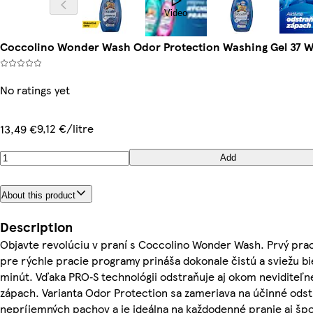
Video
Coccolino Wonder Wash Odor Protection Washing Gel 37 
No ratings yet
9,12 €/litre
13,49 €
Add
About this product
Description
Objavte revolúciu v praní s Coccolino Wonder Wash. Prvý prací
pre rýchle pracie programy prináša dokonale čistú a sviežu bie
minút. Vďaka PRO‑S technológii odstraňuje aj okom neviditeľné
zápach. Varianta Odor Protection sa zameriava na účinné ods
nepríjemných pachov a je ideálna na každodenné pranie aj šp