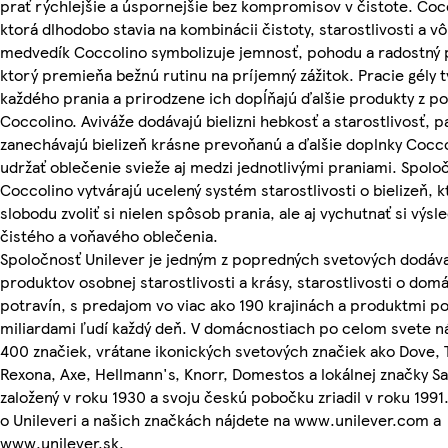
prať rýchlejšie a úspornejšie bez kompromisov v čistote. Cocc
ktorá dlhodobo stavia na kombinácii čistoty, starostlivosti a vô
medvedík Coccolino symbolizuje jemnosť, pohodu a radostný p
ktorý premieňa bežnú rutinu na príjemný zážitok. Pracie gély t
každého prania a prirodzene ich dopĺňajú ďalšie produkty z po
Coccolino. Aviváže dodávajú bielizni hebkosť a starostlivosť, 
zanechávajú bielizeň krásne prevoňanú a ďalšie doplnky Cocc
udržať oblečenie svieže aj medzi jednotlivými praniami. Spolo
Coccolino vytvárajú ucelený systém starostlivosti o bielizeň, k
slobodu zvoliť si nielen spôsob prania, ale aj vychutnať si výsl
čistého a voňavého oblečenia.
Spoločnosť Unilever je jedným z popredných svetových dodáv
produktov osobnej starostlivosti a krásy, starostlivosti o dom
potravín, s predajom vo viac ako 190 krajinách a produktmi p
miliardami ľudí každý deň. V domácnostiach po celom svete ná
400 značiek, vrátane ikonických svetových značiek ako Dove
Rexona, Axe, Hellmann's, Knorr, Domestos a lokálnej značky Sa
založený v roku 1930 a svoju českú pobočku zriadil v roku 1991.
o Unileveri a našich značkách nájdete na www.unilever.com a
www.unilever.sk.