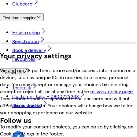
Clubcard
First time shopping
How to shop
Registration
Book a delivery
Your privacy settings
Favourites
We and our 18 partners store and/or access information on a
Contact us
device, such as unique IDs in cookies to process personal
data. You may accept or manage your choices by selecting
Tesco.sk
accept or reject all, or at any time in the
privacy policy page.
Customer help - 0800222333
These choices will be signalled to our partners and will not
Store locator
affect browsing data. Your choices will change how we tailor
your shopping experience on our website.
Follow us
To modify your consent choices, you can do so by clicking on
Cookie settings in the footer.