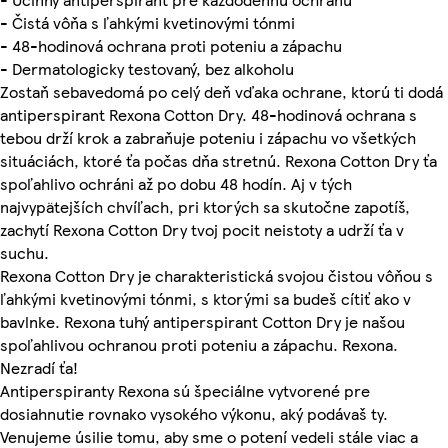
- Čistá vôňa s ľahkými kvetinovými tónmi
- 48-hodinová ochrana proti poteniu a zápachu
- Dermatologicky testovaný, bez alkoholu
Zostaň sebavedomá po celý deň vďaka ochrane, ktorú ti dodá
antiperspirant Rexona Cotton Dry. 48-hodinová ochrana s
tebou drží krok a zabraňuje poteniu i zápachu vo všetkých
situáciách, ktoré ťa počas dňa stretnú. Rexona Cotton Dry ťa
spoľahlivo ochráni až po dobu 48 hodín. Aj v tých
najvypätejších chvíľach, pri ktorých sa skutočne zapotíš,
zachytí Rexona Cotton Dry tvoj pocit neistoty a udrží ťa v
suchu.
Rexona Cotton Dry je charakteristická svojou čistou vôňou s
ľahkými kvetinovými tónmi, s ktorými sa budeš cítiť ako v
bavlnke. Rexona tuhý antiperspirant Cotton Dry je našou
spoľahlivou ochranou proti poteniu a zápachu. Rexona.
Nezradí ťa!
Antiperspiranty Rexona sú špeciálne vytvorené pre
dosiahnutie rovnako vysokého výkonu, aký podávaš ty.
Venujeme úsilie tomu, aby sme o potení vedeli stále viac a