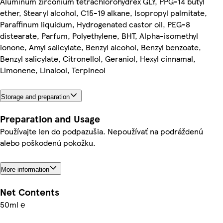
Aluminum zirconium tetrachlorohydrex GLY, PPG-14 butyl
ether, Stearyl alcohol, C15-19 alkane, Isopropyl palmitate,
Paraffinum liquidum, Hydrogenated castor oil, PEG-8
distearate, Parfum, Polyethylene, BHT, Alpha-isomethyl
ionone, Amyl salicylate, Benzyl alcohol, Benzyl benzoate,
Benzyl salicylate, Citronellol, Geraniol, Hexyl cinnamal,
Limonene, Linalool, Terpineol
Storage and preparation
Preparation and Usage
Používajte len do podpazušia. Nepoužívať na podráždenú
alebo poškodenú pokožku.
More information
Net Contents
50ml ℮