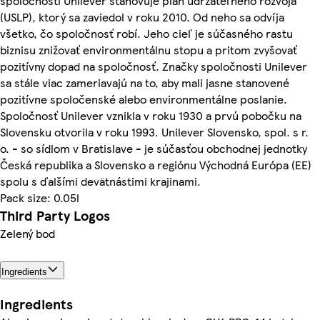
spoločnosti Unilever stanovuje plán udržateľného rozvoja
(USLP), ktorý sa zaviedol v roku 2010. Od neho sa odvíja
všetko, čo spoločnosť robí. Jeho cieľ je súčasného rastu
biznisu znižovať environmentálnu stopu a pritom zvyšovať
pozitívny dopad na spoločnosť. Značky spoločnosti Unilever
sa stále viac zameriavajú na to, aby mali jasne stanovené
pozitívne spoločenské alebo environmentálne poslanie.
Spoločnosť Unilever vznikla v roku 1930 a prvú pobočku na
Slovensku otvorila v roku 1993. Unilever Slovensko, spol. s r.
o. - so sídlom v Bratislave - je súčasťou obchodnej jednotky
Česká republika a Slovensko a regiónu Východná Európa (EE)
spolu s ďalšími devätnástimi krajinami.
Pack size: 0.05l
Third Party Logos
Zelený bod
Ingredients
Ingredients