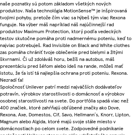
naše poznatky sú potom základom všetkých nových
produktov. Naša technológia MotionSense™ je inšpirovaná
tvojimi pohyby, pretože čím viac sa hýbeš tým viac Rexona
funguje. Na výber máš napríklad náš najúčinnejší rad
produktov Maximum Protection, ktorý podľa vedeckých
testov skutočne pomáha proti nadmernému poteniu, keď to
najviac potrebuješ. Rad Invisible on Black and White clothes
zas pomáha chrániť tvoje oblečenie pred bielymi a žltými
škvrnami. Či už zdoláváš horu, bežíš na autobus, máš
prezentáciu pred šéfom alebo ideš na rande, môžeš mať
istotu, že ťa istí tá najlepšia ochrana proti poteniu. Rexona.
Nezradí ťa!
Spoločnosť Unilever patrí medzi najväčších dodávateľov
potravín, výrobkov starostlivosti o domácnosť a výrobkov
osobnej starostlivosti na svete. Do portfólia spadá viac než
400 značiek, ktoré zahŕňajú obľúbené značky ako Dove,
Rexona, Axe, Domestos, Cif, Savo, Hellmann´s, Knorr, Lipton,
Magnum alebo Algida, ktoré majú svoje stále miesto v
domácnostiach po celom svete. Zodpovedné podnikanie