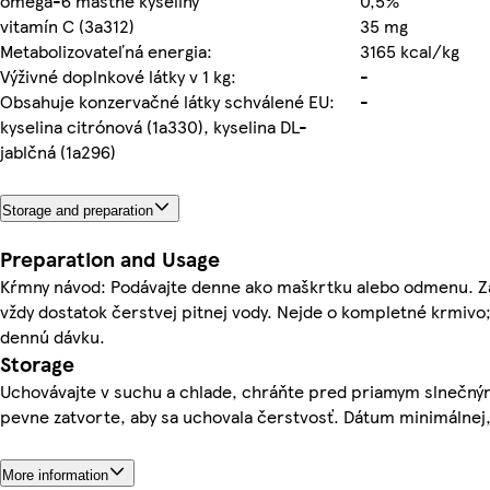
omega-6 mastné kyseliny
0,5%
vitamín C (3a312)
35 mg
Metabolizovateľná energia:
3165 kcal/kg
Výživné doplnkové látky v 1 kg:
-
Obsahuje konzervačné látky schválené EU:
-
kyselina citrónová (1a330), kyselina DL-
jablčná (1a296)
Storage and preparation
Preparation and Usage
Kŕmny návod: Podávajte denne ako maškrtku alebo odmenu. Z
vždy dostatok čerstvej pitnej vody. Nejde o kompletné krmiv
dennú dávku.
Storage
Uchovávajte v suchu a chlade, chráňte pred priamym slnečným
pevne zatvorte, aby sa uchovala čerstvosť. Dátum minimálnej, t
More information