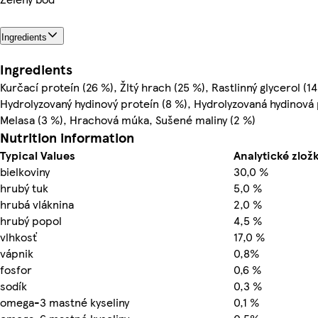
Ingredients
Ingredients
Kurčací proteín (26 %), Žltý hrach (25 %), Rastlinný glycerol (1
Hydrolyzovaný hydinový proteín (8 %), Hydrolyzovaná hydinová 
Melasa (3 %), Hrachová múka, Sušené maliny (2 %)
Nutrition information
Typical Values
Analytické zložk
bielkoviny
30,0 %
hrubý tuk
5,0 %
hrubá vláknina
2,0 %
hrubý popol
4,5 %
vlhkosť
17,0 %
vápnik
0,8%
fosfor
0,6 %
sodík
0,3 %
omega-3 mastné kyseliny
0,1 %