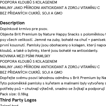
PODPORA KLOUBŮ S KOLAGENEM
MALINY JAKO PŘÍRODNI ANTIOXIDANT A ZDROJ VITAMÍNU C
BEZ PŘIDANÝCH CUKRŮ, SOJI A GMO
Description
Doplnkové krmivo pre psov.
Objevte Brit Premium by Nature Happy Snacks s poloměkkou te
psy všech velikostí. Jemné na zuby, bohaté na chuť – pamlsek,
první kousnutí. Pamlsky jsou obohaceny o kolagen, který napo
kloubů, a také o bylinky, které jsou bohaté na antioxidanty.
NOVINKA MEZI PSÍMI PAMLSKY
PODPORA KLOUBŮ S KOLAGENEM
MALINY JAKO PŘÍRODNI ANTIOXIDANT A ZDROJ VITAMÍNU C
BEZ PŘIDANÝCH CUKRŮ, SOJI A GMO
Dopřejte svému psovi lahodnou odměnu s Brit Premium by Na
Tyto poloměkké pamlsky s kuřetem a malinami byly vytvořeny 
potřeby psů – chutnají výtečně, snadno se žvýkají a podporují
Pack size: 0.18kg
Third Party Logos
Zelený bod