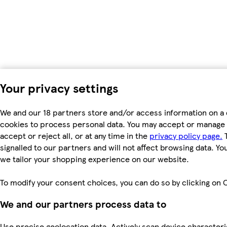
Your privacy settings
We and our 18 partners store and/or access information on a 
cookies to process personal data. You may accept or manage 
accept or reject all, or at any time in the
privacy policy page.
T
signalled to our partners and will not affect browsing data. Y
we tailor your shopping experience on our website.
To modify your consent choices, you can do so by clicking on C
We and our partners process data to
Use precise geolocation data. Actively scan device characterist