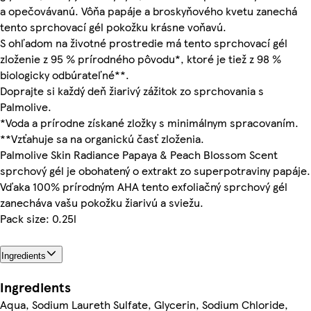
a opečovávanú. Vôňa papáje a broskyňového kvetu zanechá
tento sprchovací gél pokožku krásne voňavú.
S ohľadom na životné prostredie má tento sprchovací gél
zloženie z 95 % prírodného pôvodu*, ktoré je tiež z 98 %
biologicky odbúrateľné**.
Doprajte si každý deň žiarivý zážitok zo sprchovania s
Palmolive.
*Voda a prírodne získané zložky s minimálnym spracovaním.
**Vzťahuje sa na organickú časť zloženia.
Palmolive Skin Radiance Papaya & Peach Blossom Scent
sprchový gél je obohatený o extrakt zo superpotraviny papáje.
Vďaka 100% prírodným AHA tento exfoliačný sprchový gél
zanecháva vašu pokožku žiarivú a sviežu.
Pack size: 0.25l
Ingredients
Ingredients
Aqua, Sodium Laureth Sulfate, Glycerin, Sodium Chloride,