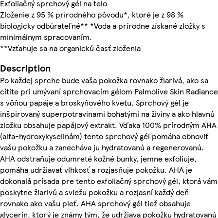
Exfoliačný sprchový gél na telo
Zloženie z 95 % prírodného pôvodu*, ktoré je z 98 %
biologicky odbúrateľné** *Voda a prírodne získané zložky s
minimálnym spracovaním.
**Vzťahuje sa na organickú časť zloženia
Description
Po každej sprche bude vaša pokožka rovnako žiarivá, ako sa
cítite pri umývaní sprchovacím gélom Palmolive Skin Radiance
s vôňou papáje a broskyňového kvetu. Sprchový gél je
inšpirovaný superpotravinami bohatými na živiny a ako hlavnú
zložku obsahuje papájový extrakt. Vďaka 100% prírodným AHA
(alfa-hydroxykyselinám) tento sprchový gél pomáha obnoviť
vašu pokožku a zanecháva ju hydratovanú a regenerovanú.
AHA odstraňuje odumreté kožné bunky, jemne exfoliuje,
pomáha udržiavať vlhkosť a rozjasňuje pokožku. AHA je
dokonalá prísada pre tento exfoliačný sprchový gél, ktorá vám
poskytne žiarivú a sviežu pokožku a rozjasní každý deň
rovnako ako vašu pleť. AHA sprchový gél tiež obsahuje
glycerín, ktorý je známy tým, že udržiava pokožku hydratovanú