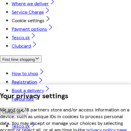
Where we deliver
Service Charge
Cookie settings
Payment options
Tesco.sk
Clubcard
First time shopping
How to shop
Registration
Book a delivery
Your privacy settings
Favourites
We and our 18 partners store and/or access information on a
Contact us
device, such as unique IDs in cookies to process personal
data. You may accept or manage your choices by selecting
Tesco.sk
accept or reject all, or at any time in the
privacy policy page.