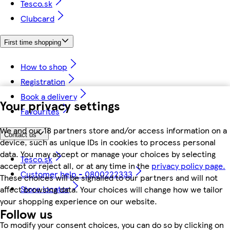
Tesco.sk
Clubcard
First time shopping
How to shop
Registration
Book a delivery
Your privacy settings
Favourites
We and our 18 partners store and/or access information on a
Contact us
device, such as unique IDs in cookies to process personal
data. You may accept or manage your choices by selecting
Tesco.sk
accept or reject all, or at any time in the
privacy policy page.
Customer help - 0800222333
These choices will be signalled to our partners and will not
Store locator
affect browsing data. Your choices will change how we tailor
your shopping experience on our website.
Follow us
To modify your consent choices, you can do so by clicking on