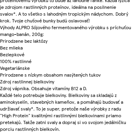
proteínovému výrobku to bude až lahodne ľahké. Každá lyžica
je zdrojom rastlinných proteínov, ideálna na posilnenie
svalov*. A to všetko s lahodným tropickým nádychom. Dobrý
krok. Tvoje chuťové bunky budú oslavovať!
Výhody ALPRO Sójového fermentovaného výrobku s príchuťou
mango-banán, 200g:
Prirodzene bez laktózy
Bez mlieka
Bezlepkové
100% rastlinné
Vegetariánske
Prirodzene s nízkym obsahom nasýtených tukov
Zdroj rastlinnej bielkoviny
Zdroj vápnika. Obsahuje vitamíny B12 a D.
Každé telo potrebuje bielkoviny. Bielkoviny sa skladajú z
aminokyselín, stavebných kameňov, a pomáhajú budovať a
udržiavať svaly*. To je super, pretože naše výrobky z radu
"High Protein" kvalitnými rastlinnými bielkovinami priamo
pretekajú. Takže zatni svaly a dopraj si vo svojom jedálničku
porciu rastlinných bielkovín.