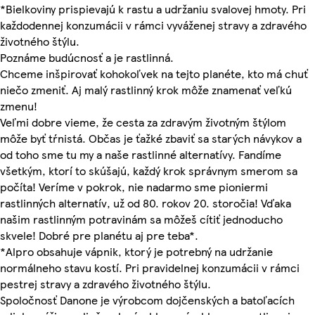
*Bielkoviny prispievajú k rastu a udržaniu svalovej hmoty. Pri
každodennej konzumácii v rámci vyváženej stravy a zdravého
životného štýlu.
Poznáme budúcnosť a je rastlinná.
Chceme inšpirovať kohokoľvek na tejto planéte, kto má chuť
niečo zmeniť. Aj malý rastlinný krok môže znamenať veľkú
zmenu!
Veľmi dobre vieme, že cesta za zdravým životným štýlom
môže byť tŕnistá. Občas je ťažké zbaviť sa starých návykov a
od toho sme tu my a naše rastlinné alternatívy. Fandíme
všetkým, ktorí to skúšajú, každý krok správnym smerom sa
počíta! Veríme v pokrok, nie nadarmo sme pioniermi
rastlinných alternatív, už od 80. rokov 20. storočia! Vďaka
našim rastlinným potravinám sa môžeš cítiť jednoducho
skvele! Dobré pre planétu aj pre teba*.
*Alpro obsahuje vápnik, ktorý je potrebný na udržanie
normálneho stavu kostí. Pri pravidelnej konzumácii v rámci
pestrej stravy a zdravého životného štýlu.
Spoločnosť Danone je výrobcom dojčenských a batoľacích