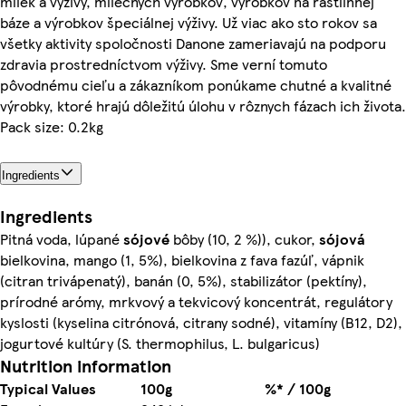
mliek a výživy, mliečnych výrobkov, výrobkov na rastlinnej
báze a výrobkov špeciálnej výživy. Už viac ako sto rokov sa
všetky aktivity spoločnosti Danone zameriavajú na podporu
zdravia prostredníctvom výživy. Sme verní tomuto
pôvodnému cieľu a zákazníkom ponúkame chutné a kvalitné
výrobky, ktoré hrajú dôležitú úlohu v rôznych fázach ich života.
Pack size: 0.2kg
Ingredients
Ingredients
Pitná voda, lúpané
sójové
bôby (10, 2 %)), cukor,
sójová
bielkovina, mango (1, 5%), bielkovina z fava fazúľ, vápnik
(citran trivápenatý), banán (0, 5%), stabilizátor (pektíny),
prírodné arómy, mrkvový a tekvicový koncentrát, regulátory
kyslosti (kyselina citrónová, citrany sodné), vitamíny (B12, D2),
jogurtové kultúry (S. thermophilus, L. bulgaricus)
Nutrition information
Typical Values
100g
%* / 100g