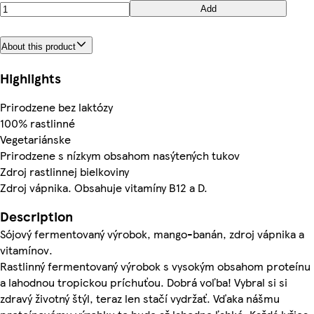
Add
About this product
Highlights
Prirodzene bez laktózy
100% rastlinné
Vegetariánske
Prirodzene s nízkym obsahom nasýtených tukov
Zdroj rastlinnej bielkoviny
Zdroj vápnika. Obsahuje vitamíny B12 a D.
Description
Sójový fermentovaný výrobok, mango-banán, zdroj vápnika a
vitamínov.
Rastlinný fermentovaný výrobok s vysokým obsahom proteínu
a lahodnou tropickou príchuťou. Dobrá voľba! Vybral si si
zdravý životný štýl, teraz len stačí vydržať. Vďaka nášmu