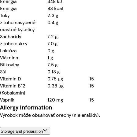
Energia
348 kJ
Energia
83 kcal
Tuky
2.3 g
z toho nasycené
0.4 g
mastné kyseliny
Sacharidy
7.2 g
z toho cukry
7.0 g
Laktóza
0 g
Vláknina
1 g
Bílkoviny
7.5 g
Sůl
0.18 g
Vitamin D
0.75 μg
15
Vitamín B12
0.38 μg
15
(Kobalamín)
Vápník
120 mg
15
Allergy Information
Výrobok môže obsahovať orechy (nie arašidy).
Storage and preparation