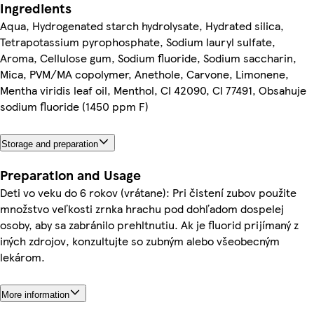
Ingredients
Aqua, Hydrogenated starch hydrolysate, Hydrated silica,
Tetrapotassium pyrophosphate, Sodium lauryl sulfate,
Aroma, Cellulose gum, Sodium fluoride, Sodium saccharin,
Mica, PVM/MA copolymer, Anethole, Carvone, Limonene,
Mentha viridis leaf oil, Menthol, CI 42090, CI 77491, Obsahuje
sodium fluoride (1450 ppm F)
Storage and preparation
Preparation and Usage
Deti vo veku do 6 rokov (vrátane): Pri čistení zubov použite
množstvo veľkosti zrnka hrachu pod dohľadom dospelej
osoby, aby sa zabránilo prehltnutiu. Ak je fluorid prijímaný z
iných zdrojov, konzultujte so zubným alebo všeobecným
lekárom.
More information