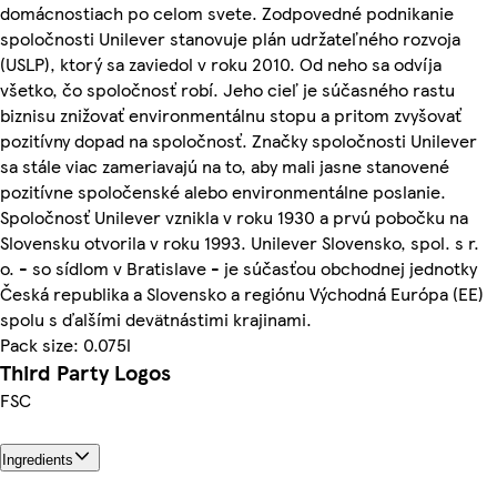
domácnostiach po celom svete. Zodpovedné podnikanie
spoločnosti Unilever stanovuje plán udržateľného rozvoja
(USLP), ktorý sa zaviedol v roku 2010. Od neho sa odvíja
všetko, čo spoločnosť robí. Jeho cieľ je súčasného rastu
biznisu znižovať environmentálnu stopu a pritom zvyšovať
pozitívny dopad na spoločnosť. Značky spoločnosti Unilever
sa stále viac zameriavajú na to, aby mali jasne stanovené
pozitívne spoločenské alebo environmentálne poslanie.
Spoločnosť Unilever vznikla v roku 1930 a prvú pobočku na
Slovensku otvorila v roku 1993. Unilever Slovensko, spol. s r.
o. - so sídlom v Bratislave - je súčasťou obchodnej jednotky
Česká republika a Slovensko a regiónu Východná Európa (EE)
spolu s ďalšími devätnástimi krajinami.
Pack size: 0.075l
Third Party Logos
FSC
Ingredients