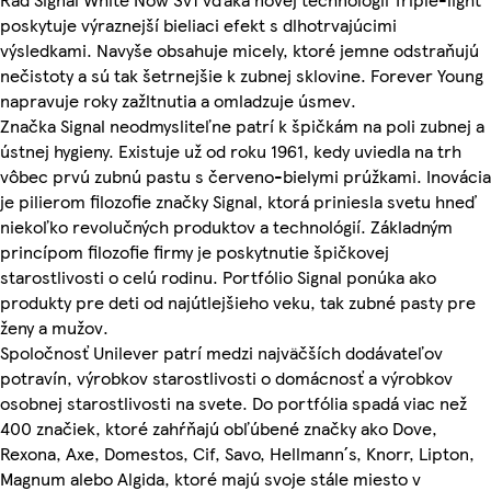
poskytuje výraznejší bieliaci efekt s dlhotrvajúcimi
výsledkami. Navyše obsahuje micely, ktoré jemne odstraňujú
nečistoty a sú tak šetrnejšie k zubnej sklovine. Forever Young
napravuje roky zažltnutia a omladzuje úsmev.
Značka Signal neodmysliteľne patrí k špičkám na poli zubnej a
ústnej hygieny. Existuje už od roku 1961, kedy uviedla na trh
vôbec prvú zubnú pastu s červeno-bielymi prúžkami. Inovácia
je pilierom filozofie značky Signal, ktorá priniesla svetu hneď
niekoľko revolučných produktov a technológií. Základným
princípom filozofie firmy je poskytnutie špičkovej
starostlivosti o celú rodinu. Portfólio Signal ponúka ako
produkty pre deti od najútlejšieho veku, tak zubné pasty pre
ženy a mužov.
Spoločnosť Unilever patrí medzi najväčších dodávateľov
potravín, výrobkov starostlivosti o domácnosť a výrobkov
osobnej starostlivosti na svete. Do portfólia spadá viac než
400 značiek, ktoré zahŕňajú obľúbené značky ako Dove,
Rexona, Axe, Domestos, Cif, Savo, Hellmann´s, Knorr, Lipton,
Magnum alebo Algida, ktoré majú svoje stále miesto v