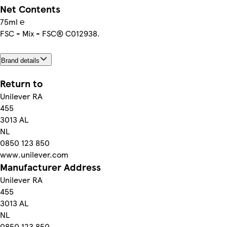
Net Contents
75ml ℮
FSC - Mix - FSC® C012938.
Brand details
Return to
Unilever RA
455
3013 AL
NL
0850 123 850
www.unilever.com
Manufacturer Address
Unilever RA
455
3013 AL
NL
0850 123 850