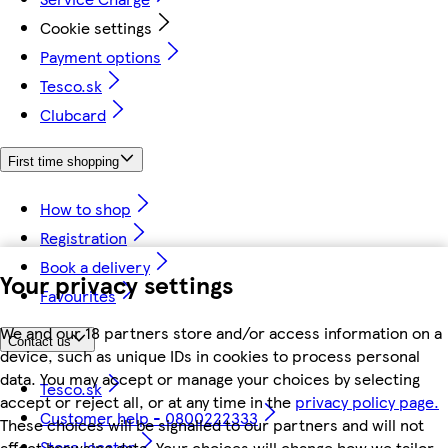
Cookie settings
Payment options
Tesco.sk
Clubcard
First time shopping
How to shop
Registration
Book a delivery
Your privacy settings
Favourites
We and our 18 partners store and/or access information on a
Contact us
device, such as unique IDs in cookies to process personal
data. You may accept or manage your choices by selecting
Tesco.sk
accept or reject all, or at any time in the
privacy policy page.
Customer help - 0800222333
These choices will be signalled to our partners and will not
Store locator
affect browsing data. Your choices will change how we tailor