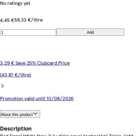
No ratings yet
59,33 €/litre
4,45 €
Add
3,29 € Save 25% Clubcard Price
(43,87 €/litre)
Promotion valid until 10/08/2026
About this product
Description
Rad Signal White Now 3v1 vďaka novej technológii Triple-light