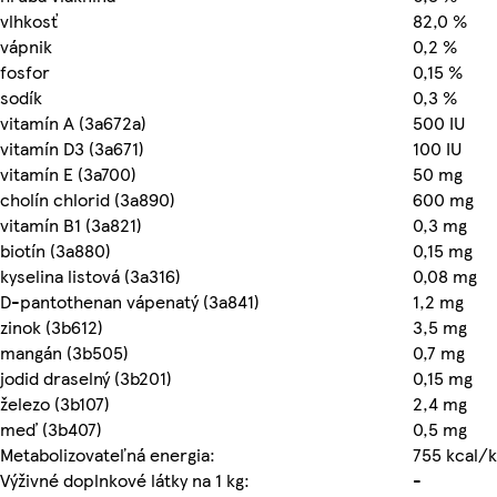
vlhkosť
82,0 %
vápnik
0,2 %
fosfor
0,15 %
sodík
0,3 %
vitamín A (3a672a)
500 IU
vitamín D3 (3a671)
100 IU
vitamín E (3a700)
50 mg
cholín chlorid (3a890)
600 mg
vitamín B1 (3a821)
0,3 mg
biotín (3a880)
0,15 mg
kyselina listová (3a316)
0,08 mg
D-pantothenan vápenatý (3a841)
1,2 mg
zinok (3b612)
3,5 mg
mangán (3b505)
0,7 mg
jodid draselný (3b201)
0,15 mg
železo (3b107)
2,4 mg
meď (3b407)
0,5 mg
Metabolizovateľná energia:
755 kcal/
Výživné doplnkové látky na 1 kg:
-