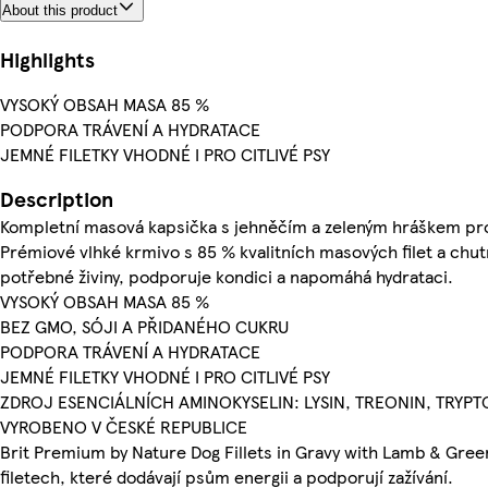
About this product
Highlights
VYSOKÝ OBSAH MASA 85 %
PODPORA TRÁVENÍ A HYDRATACE
JEMNÉ FILETKY VHODNÉ I PRO CITLIVÉ PSY
Description
Kompletní masová kapsička s jehněčím a zeleným hráškem pr
Prémiové vlhké krmivo s 85 % kvalitních masových filet a c
potřebné živiny, podporuje kondici a napomáhá hydrataci.
VYSOKÝ OBSAH MASA 85 %
BEZ GMO, SÓJI A PŘIDANÉHO CUKRU
PODPORA TRÁVENÍ A HYDRATACE
JEMNÉ FILETKY VHODNÉ I PRO CITLIVÉ PSY
ZDROJ ESENCIÁLNÍCH AMINOKYSELIN: LYSIN, TREONIN, TRYP
VYROBENO V ČESKÉ REPUBLICE
Brit Premium by Nature Dog Fillets in Gravy with Lamb & Gree
filetech, které dodávají psům energii a podporují zažívání.