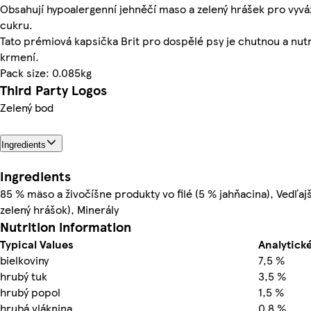
Obsahují hypoalergenní jehněčí maso a zelený hrášek pro vyvá
cukru.
Tato prémiová kapsička Brit pro dospělé psy je chutnou a nu
krmení.
Pack size: 0.085kg
Third Party Logos
Zelený bod
Ingredients
Ingredients
85 % mäso a živočíšne produkty vo filé (5 % jahňacina), Vedľa
zelený hrášok), Minerály
Nutrition information
Typical Values
Analytické
bielkoviny
7,5 %
hrubý tuk
3,5 %
hrubý popol
1,5 %
hrubá vláknina
0,8 %