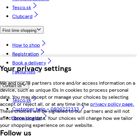
Tesco.sk
Clubcard
First time shopping
How to shop
Registration
Book a delivery
Your privacy settings
Favourites
We and our 18 partners store and/or access information on a
Contact us
device, such as unique IDs in cookies to process personal
data. You may accept or manage your choices by selecting
Tesco.sk
accept or reject all, or at any time in the
privacy policy page.
Customer help - 0800222333
These choices will be signalled to our partners and will not
Store locator
affect browsing data. Your choices will change how we tailor
your shopping experience on our website.
Follow us