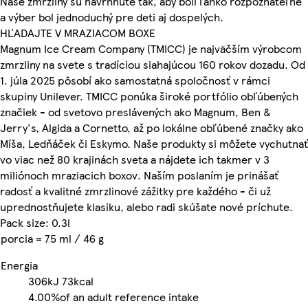
Naše zmrzliny sú navrhnuté tak, aby boli ľahko rozpoznateľné
a výber bol jednoduchý pre deti aj dospelých.
HĽADAJTE V MRAZIACOM BOXE
Magnum Ice Cream Company (TMICC) je najväčším výrobcom
zmrzliny na svete s tradíciou siahajúcou 160 rokov dozadu. Od
1. júla 2025 pôsobí ako samostatná spoločnosť v rámci
skupiny Unilever. TMICC ponúka široké portfólio obľúbených
značiek - od svetovo preslávených ako Magnum, Ben &
Jerry's, Algida a Cornetto, až po lokálne obľúbené značky ako
Míša, Ledňáček či Eskymo. Naše produkty si môžete vychutnať
vo viac než 80 krajinách sveta a nájdete ich takmer v 3
miliónoch mraziacich boxov. Naším poslaním je prinášať
radosť a kvalitné zmrzlinové zážitky pre každého - či už
uprednostňujete klasiku, alebo radi skúšate nové príchute.
Pack size: 0.3l
porcia = 75 ml / 46 g
Energia
306kJ
73kcal
4.00%
of an adult reference intake