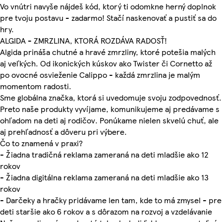
Vo vnútri navyše nájdeš kód, ktorý ti odomkne herný doplnok
pre tvoju postavu - zadarmo! Stačí naskenovať a pustiť sa do
hry.
ALGIDA - ZMRZLINA, KTORÁ ROZDÁVA RADOSŤ!
Algida prináša chutné a hravé zmrzliny, ktoré potešia malých
aj veľkých. Od ikonických kúskov ako Twister či Cornetto až
po ovocné osvieženie Calippo - každá zmrzlina je malým
momentom radosti.
Sme globálna značka, ktorá si uvedomuje svoju zodpovednosť.
Preto naše produkty vyvíjame, komunikujeme aj predávame s
ohľadom na deti aj rodičov. Ponúkame nielen skvelú chuť, ale
aj prehľadnosť a dôveru pri výbere.
Čo to znamená v praxi?
- Žiadna tradičná reklama zameraná na deti mladšie ako 12
rokov
- Žiadna digitálna reklama zameraná na deti mladšie ako 13
rokov
- Darčeky a hračky pridávame len tam, kde to má zmysel - pre
deti staršie ako 6 rokov a s dôrazom na rozvoj a vzdelávanie