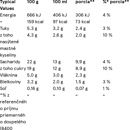
Typical
100 g
100 ml
porcia**
%* porcia**
Values
Energia
666 kJ
406 kJ
306 kJ
4 %
-
159 kcal
97 kcal
73 kcal
Tuky
5,3 g
3,2 g
2,4 g
3 %
z toho
4,3 g
2,6 g
2,0 g
10 %
nasýtené
mastné
kyseliny
Sacharidy
22 g
13 g
9,9 g
4 %
z toho cukry
19 g
12 g
8,9 g
10 %
Vláknina
5,0 g
3,0 g
2,3 g
Bielkoviny
3,2 g
2,0 g
1,5 g
3 %
Soľ
0,16 g
0,10 g
0,07 g
1 %
*% z
-
-
-
-
referenčnéh
o príjmu
priemernéh
o dospelého
(8400