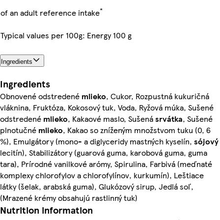
*
of an adult reference intake
Typical values per 100g: Energy 100 g
Ingredients
Ingredients
Obnovené odstredené
mlieko
, Cukor, Rozpustná kukuričná
vláknina, Fruktóza, Kokosový tuk, Voda, Ryžová múka, Sušené
odstredené
mlieko
, Kakaové maslo, Sušená
srvátka
, Sušené
plnotučné
mlieko
, Kakao so zníženým množstvom tuku (0, 6
%), Emulgátory (mono- a diglyceridy mastných kyselín,
sójový
lecitín), Stabilizátory (guarová guma, karobová guma, guma
tara), Prírodné vanilkové arómy, Spirulina, Farbivá (meďnaté
komplexy chlorofylov a chlorofylínov, kurkumín), Leštiace
látky (šelak, arabská guma), Glukózový sirup, Jedlá soľ,
(Mrazené krémy obsahujú rastlinný tuk)
Nutrition information