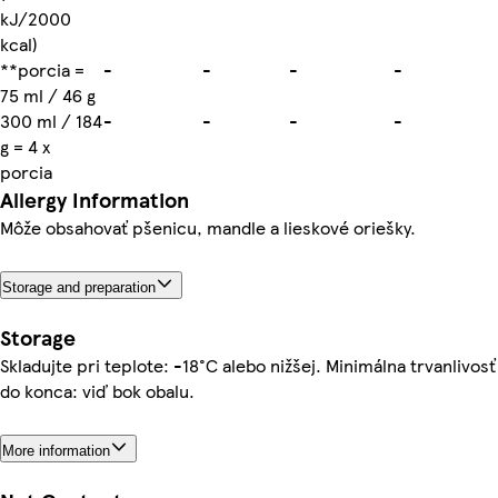
kJ/2000
kcal)
**porcia =
-
-
-
-
75 ml / 46 g
300 ml / 184
-
-
-
-
g = 4 x
porcia
Allergy Information
Môže obsahovať pšenicu, mandle a lieskové oriešky.
Storage and preparation
Storage
Skladujte pri teplote: -18°C alebo nižšej. Minimálna trvanlivosť
do konca: viď bok obalu.
More information