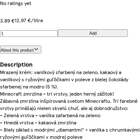
No ratings yet
12,97 €/litre
3,89 €
Add
About this product
Description
Mrazený krém: vanilkový sfarbený na zeleno, kakaový a
vanilkový s ryžovými guľôčkami v poleve z bielej čokolády
sfarbenej na modro (5 %).
Minecraft zmrzlina - tri vrstvy, jeden herný zážitok!
Zábavná zmrzlina inšpirovaná svetom Minecraftu. Tri farebné
vrstvy prinášajú nielen skvelú chuť, ale aj dobrodružstvo:
- Zelená vrstva - vanilka zafarbená na zeleno
- Hnedá vrstva - kakaová zmrzlina
- Biely základ s modrými „diamantmi“ - vanilka s chrumkavými
ryžovými guľôčkami v modrej poleve