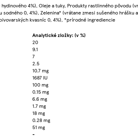
 hydinového 4%), Oleje a tuky, Produkty rastlinného pôvodu (v
nu sodného 0, 4%), Zelenina* (vrátane zmesi sušeného hrášku 
pivovarských kvasníc 0, 4%), *prírodné ingrediencie
Analytické zložky: (v %)
20
9.1
7
2.5
10.7 mg
1687 IU
100 mg
0.15 mg
6.6 mg
1.7 mg
18 mg
0.28 mg
51 mg
-