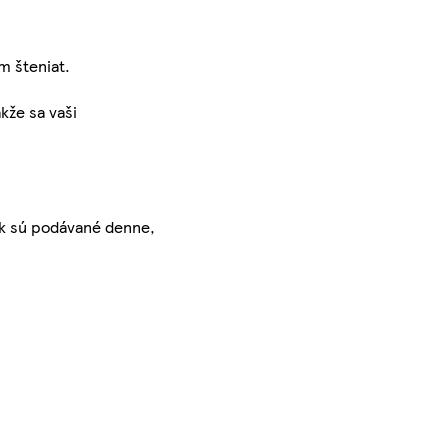
m šteniat.
kže sa vaši
ak sú podávané denne,