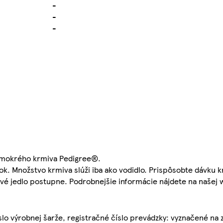
-
-
-
u mokrého krmiva Pedigree®.
k. Množstvo krmiva slúži iba ako vodidlo. Prispôsobte dávku k
nové jedlo postupne. Podrobnejšie informácie nájdete na našej
íslo výrobnej šarže, registračné číslo prevádzky: vyznačené na 