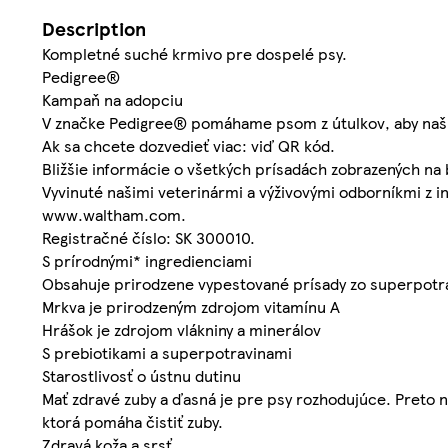
Description
Kompletné suché krmivo pre dospelé psy.
Pedigree®
Kampaň na adopciu
V značke Pedigree® pomáhame psom z útulkov, aby našl
Ak sa chcete dozvedieť viac: viď QR kód.
Bližšie informácie o všetkých prísadách zobrazených na
Vyvinuté našimi veterinármi a výživovými odborníkmi z i
www.waltham.com.
Registračné číslo: SK 300010.
S prírodnými* ingredienciami
Obsahuje prirodzene vypestované prísady zo superpotr
Mrkva je prirodzeným zdrojom vitamínu A
Hrášok je zdrojom vlákniny a minerálov
S prebiotikami a superpotravinami
Starostlivosť o ústnu dutinu
Mať zdravé zuby a ďasná je pre psy rozhodujúce. Preto n
ktorá pomáha čistiť zuby.
Zdravá koža a srsť