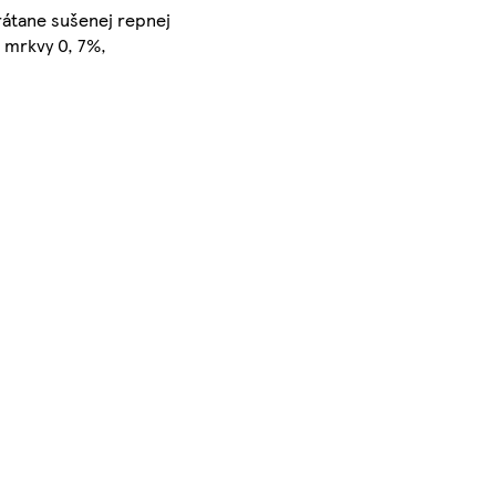
rátane sušenej repnej
a mrkvy 0, 7%,