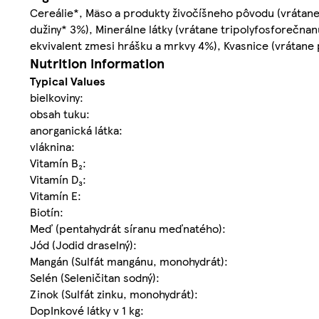
Cereálie*, Mäso a produkty živočíšneho pôvodu (vrátane
dužiny* 3%), Minerálne látky (vrátane tripolyfosforečna
ekvivalent zmesi hrášku a mrkvy 4%), Kvasnice (vrátane 
Nutrition information
Typical Values
bielkoviny:
obsah tuku:
anorganická látka:
vláknina:
Vitamín B₂:
Vitamín D₃:
Vitamín E:
Biotín:
Meď (pentahydrát síranu meďnatého):
Jód (Jodid draselný):
Mangán (Sulfát mangánu, monohydrát):
Selén (Seleničitan sodný):
Zinok (Sulfát zinku, monohydrát):
DopInkové látky v 1 kg: