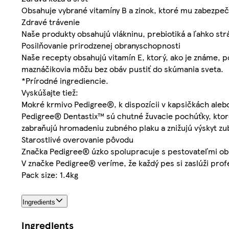
Obsahuje vybrané vitamíny B a zinok, ktoré mu zabezpeči
Zdravé trávenie
Naše produkty obsahujú vlákninu, prebiotiká a ľahko stráv
Posilňovanie prirodzenej obranyschopnosti
Naše recepty obsahujú vitamín E, ktorý, ako je známe,
maznáčikovia môžu bez obáv pustiť do skúmania sveta.
*Prírodné ingrediencie.
Vyskúšajte tiež:
Mokré krmivo Pedigree®, k dispozícii v kapsičkách aleb
Pedigree® Dentastix™ sú chutné žuvacie pochúťky, ktor
zabraňujú hromadeniu zubného plaku a znižujú výskyt z
Starostlivé overovanie pôvodu
Značka Pedigree® úzko spolupracuje s pestovateľmi obi
V značke Pedigree® veríme, že každý pes si zaslúži prof
Pack size: 1.4kg
Ingredients
Ingredients