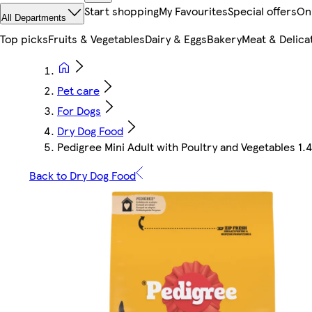
Start shopping
My Favourites
Special offers
On
All Departments
Top picks
Fruits & Vegetables
Dairy & Eggs
Bakery
Meat & Delica
Pet care
For Dogs
Dry Dog Food
Pedigree Mini Adult with Poultry and Vegetables 1.4
Back to Dry Dog Food