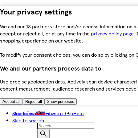
Your privacy settings
We and our 18 partners store and/or access information on a 
accept or reject all, or at any time in the
privacy policy page.
T
shopping experience on our website.
To modify your consent choices, you can do so by clicking on C
We and our partners process data to
Use precise geolocation data. Actively scan device characteris
content measurement, audience research and services dev
Accept all
Reject all
Show purposes
Skip to main content
Slovenčina
How to shop
Help
Skip to search