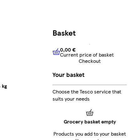
Basket
0,00 €
Current price of basket
0,00 €
Current price of bask
Checkout
Your basket
 kg
Choose the Tesco service that
suits your needs
Grocery basket empty
Products you add to your basket