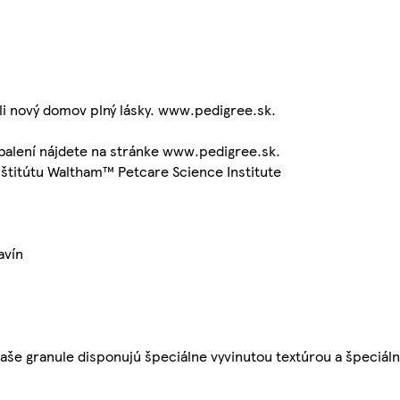
i nový domov plný lásky. www.pedigree.sk.
 balení nájdete na stránke www.pedigree.sk.
nštitútu Waltham™ Petcare Science Institute
avín
aše granule disponujú špeciálne vyvinutou textúrou a špeciál