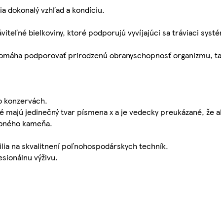
a dokonalý vzhľad a kondíciu.
iteľné bielkoviny, ktoré podporujú vyvíjajúci sa tráviaci systé
 pomáha podporovať prirodzenú obranyschopnosť organizmu, ta
o konzervách.
é majú jedinečný tvar písmena x a je vedecky preukázané, že 
ubného kameňa.
lia na skvalitnení poľnohospodárskych techník.
esionálnu výživu.