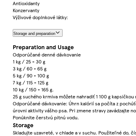
Antioxidanty
Konzervanty
Výživové doplnkové látky:
Storage and preparation
Preparation and Usage
Odporúčané denné dávkovanie
1 kg / 25 - 30 g
3 kg / 60 - 65 g
5 kg / 90 - 100 g
7 kg / 115 - 125 g
10 kg / 150 - 165 g.
25 g suchého krmiva môžete nahradiť 1 100 g kapsičko
Odporúčané dávkovanie: Úhrn kalórií sa počíta z pochúťo
úrovni aktivity vášho psa. Pri zmene stravy zavádzajte 
Ponúknite čerstvú pitnú vodu.
Storage
Skladujte uzavreté, v chlade a v suchu. Použiteľné do, č