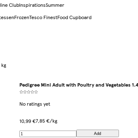
line Club
Inspirations
Summer
tessen
Frozen
Tesco Finest
Food Cupboard
 kg
Pedigree Mini Adult with Poultry and Vegetables 1.4
No ratings yet
7,85 €/kg
10,99 €
Add