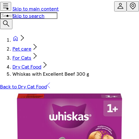
Skip to main content
Skip to search
Pet care
For Cats
Dry Cat Food
Whiskas with Excellent Beef 300 g
Back to Dry Cat Food