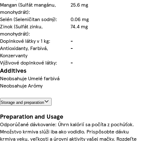
Mangan (Sulfát mangánu,
25.6 mg
monohydrát):
Selén (Seleničitan sodný):
0.06 mg
Zinok (Sulfát zinku,
74.4 mg
monohydrát):
Doplnkové látky v 1 kg:
-
Antioxidanty, Farbivá,
-
Konzervanty
Výživové doplnkové látky:
-
Additives
Neobsahuje Umelé farbivá
Neobsahuje Arómy
Storage and preparation
Preparation and Usage
Odporúčané dávkovanie: Úhrn kalórií sa počíta z pochúťok.
Množstvo krmiva slúži iba ako vodidlo. Prispôsobte dávku
krmiva veku, veľkosti a úrovni aktivity vašej mačky. Rozdeľte