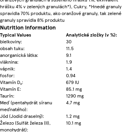
hrášku 4% v zelených granulách*), Cukry, *Hnedé granuly
spravidla 70% produktu, ako oranžové granuly, tak zelené
granuly spravidla 8% produktu
Nutrition information
Typical Values
Analytické zložky (v %):
bielkoviny:
30
obsah tuku:
11.5
anorganická látka:
9.1
vláknina:
1.9
vápnik:
1.4
fosfor:
0.94
Vitamín D₃:
679 IU
Vitamín E:
85.1 mg
Taurín:
1290 mg
Meď (pentahydrát síranu
4.7 mg
meďnatého):
Jód (Jodid draselný):
1.2 mg
Železo (Sulfát železa (II),
10.1 mg
monohydrát):