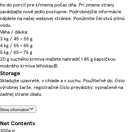
ho do porcií pre kŕmenia počas dňa. Pri zmene stravy
zavádzajte nové jedlo postupne. Podrobnejšie informácie
nájdete na našej webovej stránke. Ponúknite čerstvú pitnú
vodu.
Váha / dávka:
3 kg / 45 - 55 g
4 kg / 55 - 65 g
5 kg / 65 - 75 g
20 g suchého krmiva mažete nahradiť 1 85 g kapsičkou
mokrého krmiva Whiskas®.
Storage
Skladujte uzavreté, v chlade a v suchu. Použiteľné do, číslo
výrobnej šarže, registračné číslo prevádzky: vyznačené na
zadnej strane obalu.
More information
Net Contents
300g ℮