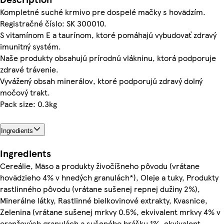
Kompletné suché krmivo pre dospelé mačky s hovädzím.
Registračné číslo: SK 300010.
S vitamínom E a taurínom, ktoré pomáhajú vybudovať zdravý
imunitný systém.
Naše produkty obsahujú prírodnú vlákninu, ktorá podporuje
zdravé trávenie.
Vyvážený obsah minerálov, ktoré podporujú zdravý dolný
močový trakt.
Pack size: 0.3kg
Ingredients
Ingredients
Cereálie, Mäso a produkty živočíšneho pôvodu (vrátane
hovädzieho 4% v hnedých granulách*), Oleje a tuky, Produkty
rastlinného pôvodu (vrátane sušenej repnej dužiny 2%),
Minerálne látky, Rastlinné bielkovinové extrakty, Kvasnice,
Zelenina (vrátane sušenej mrkvy 0.5%, ekvivalent mrkvy 4% v
oranžových granulách a sušeného hrášku 1%, ekvivalent