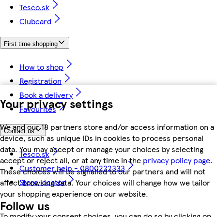
Tesco.sk
Clubcard
First time shopping
How to shop
Registration
Book a delivery
Your privacy settings
Favourites
We and our 18 partners store and/or access information on a
Contact us
device, such as unique IDs in cookies to process personal
data. You may accept or manage your choices by selecting
Tesco.sk
accept or reject all, or at any time in the
privacy policy page.
Customer help - 0800222333
These choices will be signalled to our partners and will not
Store locator
affect browsing data. Your choices will change how we tailor
your shopping experience on our website.
Follow us
To modify your consent choices, you can do so by clicking on