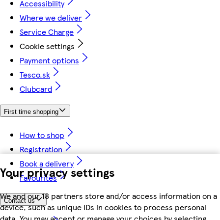
Accessibility
Where we deliver
Service Charge
Cookie settings
Payment options
Tesco.sk
Clubcard
First time shopping
How to shop
Registration
Book a delivery
Your privacy settings
Favourites
We and our 18 partners store and/or access information on a
Contact us
device, such as unique IDs in cookies to process personal
data. You may accept or manage your choices by selecting