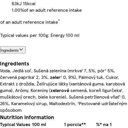
63kJ
15kcal
1.00%
of an adult reference intake
*
of an adult reference intake
Typical values per 100g: Energy 100 ml
Ingredients
Ingredients
Voda, Jedlá soľ, Sušená zelenina (mrkva¹ 7, 5%, pór¹ 5%,
červená paprika¹ 2, 3%,
zeler
¹ 0, 9%), Palmový tuk, Cukor,
Extrakt z droždia, Želírujúce látky (xantánová guma, karobová
guma), Arómy, Koreniny (
zelerové
semená, koreň ligurčeka¹,
muškátový orech, biele korenie), Sušená petržlenová vňať¹ 0,
26%, Karamelový sirup, Maltodextrín, ¹Pestované udržateľným
spôsobom
Nutrition information
Typical Values
100 ml
1 porcia**
%* na 1