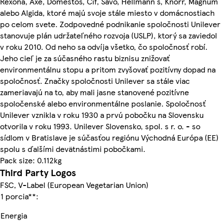
Rexona, Axe, Domestos, Cif, Savo, Hellmann´s, Knorr, Magnum
alebo Algida, ktoré majú svoje stále miesto v domácnostiach
po celom svete. Zodpovedné podnikanie spoločnosti Unilever
stanovuje plán udržateľného rozvoja (USLP), ktorý sa zaviedol
v roku 2010. Od neho sa odvíja všetko, čo spoločnosť robí.
Jeho cieľ je za súčasného rastu biznisu znižovať
environmentálnu stopu a pritom zvyšovať pozitívny dopad na
spoločnosť. Značky spoločnosti Unilever sa stále viac
zameriavajú na to, aby mali jasne stanovené pozitívne
spoločenské alebo environmentálne poslanie. Spoločnosť
Unilever vznikla v roku 1930 a prvú pobočku na Slovensku
otvorila v roku 1993. Unilever Slovensko, spol. s r. o. - so
sídlom v Bratislave je súčasťou regiónu Východná Európa (EE)
spolu s ďalšími devätnástimi pobočkami.
Pack size: 0.112kg
Third Party Logos
FSC, V-Label (European Vegetarian Union)
1 porcia**:
Energia