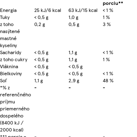
porciu**
Energia
25 kJ/6 kcal
63 kJ/15 kcal
< 1 %
Tuky
< 0,5 g
1,0 g
1 %
z toho
0,2 g
0,5 g
3 %
nasýtené
mastné
kyseliny
Sacharidy
< 0,5 g
1,1 g
< 1 %
z toho cukry
< 0,5 g
1,1 g
1 %
Vláknina
< 0,5 g
< 0,5 g
Bielkoviny
< 0,5 g
< 0,5 g
< 1 %
Soľ
1,1 g
2,9 g
48 %
*% z
-
-
-
referenčného
príjmu
priemerného
dospelého
(8400 kJ /
2000 kcal)
**1 porcia =
-
-
-