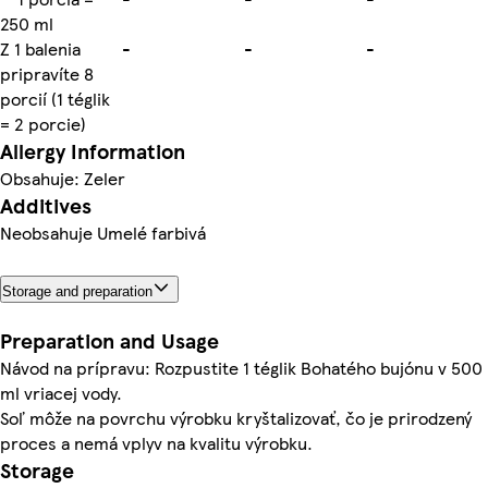
250 ml
Z 1 balenia
-
-
-
pripravíte 8
porcií (1 téglik
= 2 porcie)
Allergy Information
Obsahuje: Zeler
Additives
Neobsahuje Umelé farbivá
Storage and preparation
Preparation and Usage
Návod na prípravu: Rozpustite 1 téglik Bohatého bujónu v 500
ml vriacej vody.
Soľ môže na povrchu výrobku kryštalizovať, čo je prirodzený
proces a nemá vplyv na kvalitu výrobku.
Storage