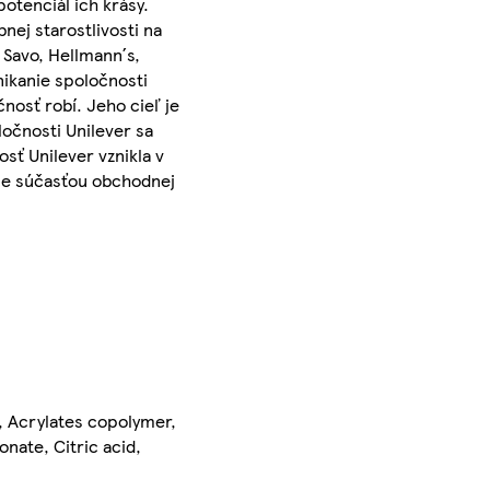
potenciál ich krásy.
nej starostlivosti na
 Savo, Hellmann´s,
ikanie spoločnosti
nosť robí. Jeho cieľ je
očnosti Unilever sa
sť Unilever vznikla v
- je súčasťou obchodnej
, Acrylates copolymer,
nate, Citric acid,