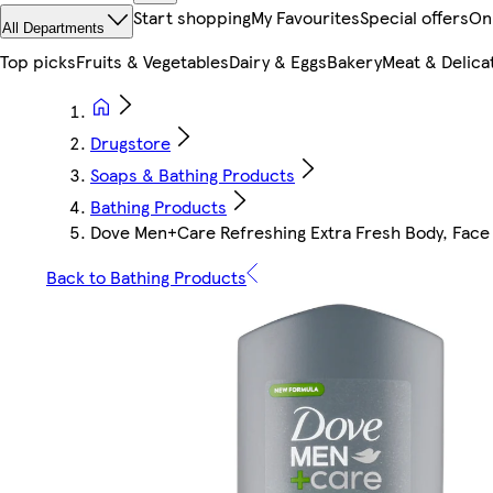
Start shopping
My Favourites
Special offers
On
All Departments
Top picks
Fruits & Vegetables
Dairy & Eggs
Bakery
Meat & Delica
Drugstore
Soaps & Bathing Products
Bathing Products
Dove Men+Care Refreshing Extra Fresh Body, Face
Back to Bathing Products