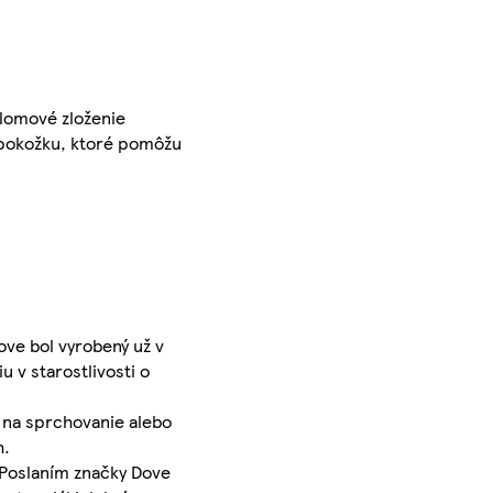
elomové zloženie
h pokožku, ktoré pomôžu
ove bol vyrobený už v
 v starostlivosti o
y na sprchovanie alebo
h.
. Poslaním značky Dove