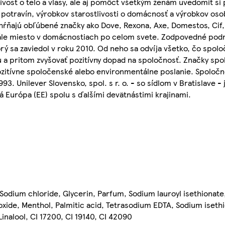
ivosť o telo a vlasy, ale aj pomôcť všetkým ženám uvedomiť si 
potravín, výrobkov starostlivosti o domácnosť a výrobkov osob
ahŕňajú obľúbené značky ako Dove, Rexona, Axe, Domestos, Cif,
stále miesto v domácnostiach po celom svete. Zodpovedné podn
rý sa zaviedol v roku 2010. Od neho sa odvíja všetko, čo spoloč
 a pritom zvyšovať pozitívny dopad na spoločnosť. Značky spol
pozitívne spoločenské alebo environmentálne poslanie. Spoločno
93. Unilever Slovensko, spol. s r. o. - so sídlom v Bratislave 
 Európa (EE) spolu s ďalšími devätnástimi krajinami.
Sodium chloride, Glycerin, Parfum, Sodium lauroyl isethionate
xide, Menthol, Palmitic acid, Tetrasodium EDTA, Sodium isethio
inalool, CI 17200, CI 19140, CI 42090