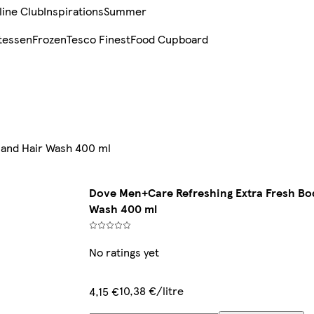
line Club
Inspirations
Summer
tessen
Frozen
Tesco Finest
Food Cupboard
 and Hair Wash 400 ml
Dove Men+Care Refreshing Extra Fresh Bod
Wash 400 ml
No ratings yet
10,38 €/litre
4,15 €