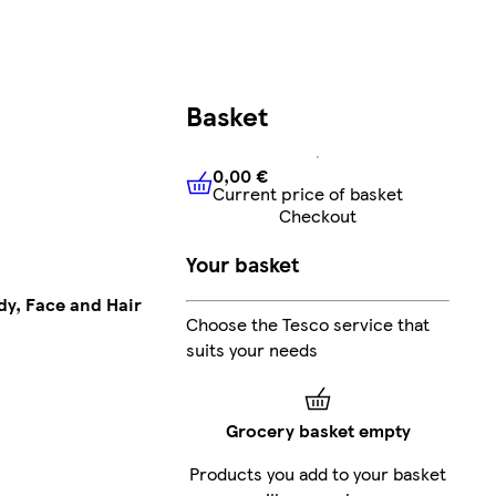
Basket
0,00 €
Current price of basket
0,00 €
Current price of bask
Checkout
Your basket
y, Face and Hair
Choose the Tesco service that
suits your needs
Grocery basket empty
Products you add to your basket