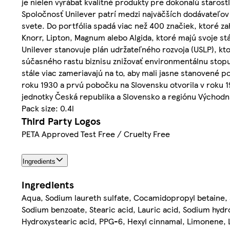
je nielen vyrábať kvalitné produkty pre dokonalú starostl
Spoločnosť Unilever patrí medzi najväčších dodávateľov 
svete. Do portfólia spadá viac než 400 značiek, ktoré z
Knorr, Lipton, Magnum alebo Algida, ktoré majú svoje 
Unilever stanovuje plán udržateľného rozvoja (USLP), kto
súčasného rastu biznisu znižovať environmentálnu stopu
stále viac zameriavajú na to, aby mali jasne stanovené 
roku 1930 a prvú pobočku na Slovensku otvorila v roku 19
jednotky Česká republika a Slovensko a regiónu Východná
Pack size: 0.4l
Third Party Logos
PETA Approved Test Free / Cruelty Free
Ingredients
Ingredients
Aqua, Sodium laureth sulfate, Cocamidopropyl betaine, 
Sodium benzoate, Stearic acid, Lauric acid, Sodium hydro
Hydroxystearic acid, PPG-6, Hexyl cinnamal, Limonene, L