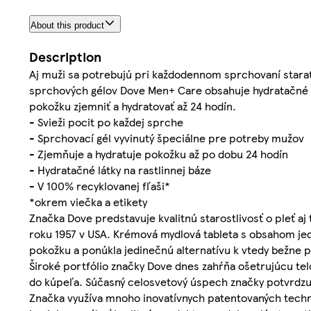
About this product
Description
Aj muži sa potrebujú pri každodennom sprchovaní starať
sprchových gélov Dove Men+ Care obsahuje hydratačné lá
pokožku zjemniť a hydratovať až 24 hodín.
- Svieži pocit po každej sprche
- Sprchovací gél vyvinutý špeciálne pre potreby mužov
- Zjemňuje a hydratuje pokožku až po dobu 24 hodín
- Hydratačné látky na rastlinnej báze
- V 100% recyklovanej fľaši*
*okrem viečka a etikety
Značka Dove predstavuje kvalitnú starostlivosť o pleť a
roku 1957 v USA. Krémová mydlová tableta s obsahom jed
pokožku a ponúkla jedinečnú alternatívu k vtedy bežne 
Široké portfólio značky Dove dnes zahŕňa ošetrujúcu tel
do kúpeľa. Súčasný celosvetový úspech značky potvrdzuje
Značka využíva mnoho inovatívnych patentovaných technol