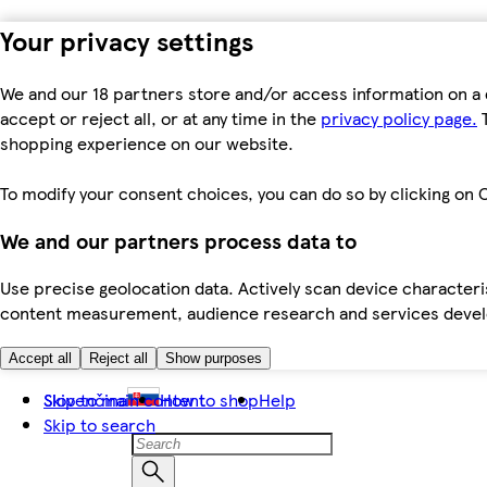
Your privacy settings
We and our 18 partners store and/or access information on a 
accept or reject all, or at any time in the
privacy policy page.
T
shopping experience on our website.
To modify your consent choices, you can do so by clicking on C
We and our partners process data to
Use precise geolocation data. Actively scan device characteris
content measurement, audience research and services dev
Accept all
Reject all
Show purposes
Skip to main content
Slovenčina
How to shop
Help
Skip to search