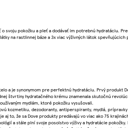
 o svoju pokožku a pleť a dodávať im potrebnú hydratáciu. Pr
tky na rastlinnej báze a 3x viac výživných látok spevňujúcic
j telo a je synonymom pre perfektnú hydratáciu. Prvý produkt D
nej štvrtiny hydratačného krému znamenala skutočnú revolúciu
používaným mydlám, ktoré pokožku vysušovali.
ovú kozmetiku, dezodoranty, antiperspiranty, mydlá, prípravk
 aj to, že sa Dove produkty predávajú vo viac ako 75 krajinác
ógií a stále plní svoje posolstvo výživy a hydratácie pokožky