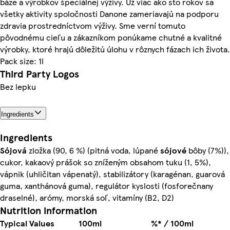
báze a výrobkov špeciálnej výživy. Už viac ako sto rokov sa
všetky aktivity spoločnosti Danone zameriavajú na podporu
zdravia prostredníctvom výživy. Sme verní tomuto
pôvodnému cieľu a zákazníkom ponúkame chutné a kvalitné
výrobky, ktoré hrajú dôležitú úlohu v rôznych fázach ich života.
Pack size: 1l
Third Party Logos
Bez lepku
Ingredients
Ingredients
Sójová
zložka (90, 6 %) (pitná voda, lúpané
sójové
bôby (7%)),
cukor, kakaový prášok so zníženým obsahom tuku (1, 5%),
vápnik (uhličitan vápenatý), stabilizátory (karagénan, guarová
guma, xanthánová guma), regulátor kyslosti (fosforečnany
draselné), arómy, morská soľ, vitamíny (B2, D2)
Nutrition information
Typical Values
100ml
%* / 100ml