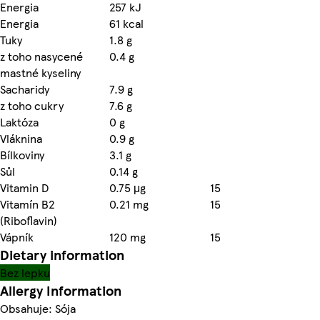
Energia
257 kJ
Energia
61 kcal
Tuky
1.8 g
z toho nasycené
0.4 g
mastné kyseliny
Sacharidy
7.9 g
z toho cukry
7.6 g
Laktóza
0 g
Vláknina
0.9 g
Bílkoviny
3.1 g
Sůl
0.14 g
Vitamin D
0.75 μg
15
Vitamín B2
0.21 mg
15
(Riboflavin)
Vápník
120 mg
15
Dietary information
Bez lepku
Allergy Information
Obsahuje: Sója