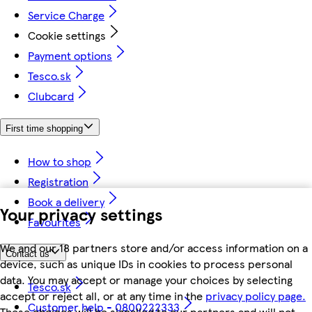
Service Charge
Cookie settings
Payment options
Tesco.sk
Clubcard
First time shopping
How to shop
Registration
Book a delivery
Your privacy settings
Favourites
We and our 18 partners store and/or access information on a
Contact us
device, such as unique IDs in cookies to process personal
data. You may accept or manage your choices by selecting
Tesco.sk
accept or reject all, or at any time in the
privacy policy page.
Customer help - 0800222333
These choices will be signalled to our partners and will not