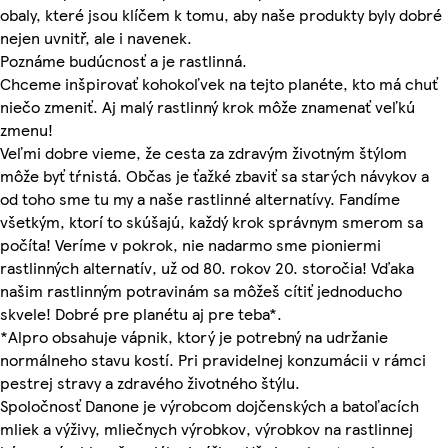
obaly, které jsou klíčem k tomu, aby naše produkty byly dobré
nejen uvnitř, ale i navenek.
Poznáme budúcnosť a je rastlinná.
Chceme inšpirovať kohokoľvek na tejto planéte, kto má chuť
niečo zmeniť. Aj malý rastlinný krok môže znamenať veľkú
zmenu!
Veľmi dobre vieme, že cesta za zdravým životným štýlom
môže byť tŕnistá. Občas je ťažké zbaviť sa starých návykov a
od toho sme tu my a naše rastlinné alternatívy. Fandíme
všetkým, ktorí to skúšajú, každý krok správnym smerom sa
počíta! Veríme v pokrok, nie nadarmo sme pioniermi
rastlinných alternatív, už od 80. rokov 20. storočia! Vďaka
našim rastlinným potravinám sa môžeš cítiť jednoducho
skvele! Dobré pre planétu aj pre teba*.
*Alpro obsahuje vápnik, ktorý je potrebný na udržanie
normálneho stavu kostí. Pri pravidelnej konzumácii v rámci
pestrej stravy a zdravého životného štýlu.
Spoločnosť Danone je výrobcom dojčenských a batoľacích
mliek a výživy, mliečnych výrobkov, výrobkov na rastlinnej