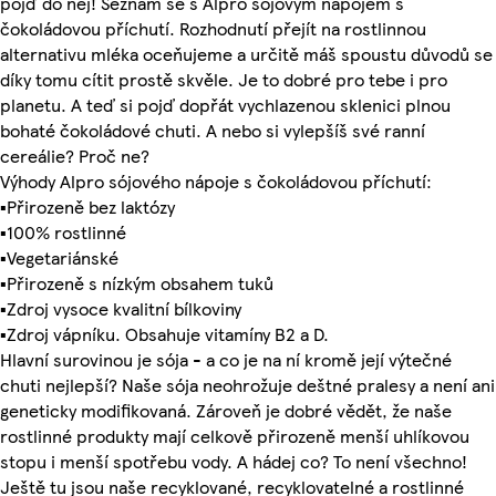
pojď do něj! Seznam se s Alpro sójovým nápojem s
čokoládovou příchutí. Rozhodnutí přejít na rostlinnou
alternativu mléka oceňujeme a určitě máš spoustu důvodů se
díky tomu cítit prostě skvěle. Je to dobré pro tebe i pro
planetu. A teď si pojď dopřát vychlazenou sklenici plnou
bohaté čokoládové chuti. A nebo si vylepšíš své ranní
cereálie? Proč ne?
Výhody Alpro sójového nápoje s čokoládovou příchutí:
▪Přirozeně bez laktózy
▪100% rostlinné
▪Vegetariánské
▪Přirozeně s nízkým obsahem tuků
▪Zdroj vysoce kvalitní bílkoviny
▪Zdroj vápníku. Obsahuje vitamíny B2 a D.
Hlavní surovinou je sója - a co je na ní kromě její výtečné
chuti nejlepší? Naše sója neohrožuje deštné pralesy a není ani
geneticky modifikovaná. Zároveň je dobré vědět, že naše
rostlinné produkty mají celkově přirozeně menší uhlíkovou
stopu i menší spotřebu vody. A hádej co? To není všechno!
Ještě tu jsou naše recyklované, recyklovatelné a rostlinné