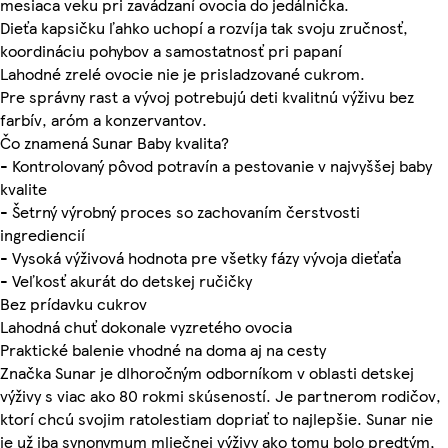
mesiaca veku pri zavádzaní ovocia do jedálnička.
Dieťa kapsičku ľahko uchopí a rozvíja tak svoju zručnosť,
koordináciu pohybov a samostatnosť pri papaní
Lahodné zrelé ovocie nie je prisladzované cukrom.
Pre správny rast a vývoj potrebujú deti kvalitnú výživu bez
farbív, aróm a konzervantov.
Čo znamená Sunar Baby kvalita?
- Kontrolovaný pôvod potravín a pestovanie v najvyššej baby
kvalite
- Šetrný výrobný proces so zachovaním čerstvosti
ingrediencií
- Vysoká výživová hodnota pre všetky fázy vývoja dieťaťa
- Veľkosť akurát do detskej ručičky
Bez prídavku cukrov
Lahodná chuť dokonale vyzretého ovocia
Praktické balenie vhodné na doma aj na cesty
Značka Sunar je dlhoročným odborníkom v oblasti detskej
výživy s viac ako 80 rokmi skúseností. Je partnerom rodičov,
ktorí chcú svojim ratolestiam dopriať to najlepšie. Sunar nie
je už iba synonymum mliečnej výživy ako tomu bolo predtým,