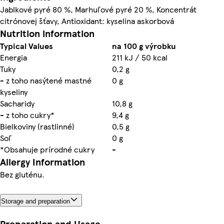
Jablkové pyré 80 %, Marhuľové pyré 20 %, Koncentrát
citrónovej šťavy, Antioxidant: kyselina askorbová
Nutrition information
Typical Values
na 100 g výrobku
Energia
211 kJ / 50 kcal
Tuky
0,2 g
- z toho nasýtené mastné
0 g
kyseliny
Sacharidy
10,8 g
- z toho cukry*
9,4 g
Bielkoviny (rastlinné)
0,5 g
Soľ
0 g
*Obsahuje prírodné cukry
-
Allergy Information
Bez gluténu.
Storage and preparation
Preparation and Usage