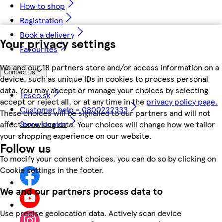
How to shop
Registration
Book a delivery
Your privacy settings
Favourites
We and our 18 partners store and/or access information on a
Contact us
device, such as unique IDs in cookies to process personal
data. You may accept or manage your choices by selecting
Tesco.sk
accept or reject all, or at any time in the
privacy policy page.
Customer help - 0800222333
These choices will be signalled to our partners and will not
Store locator
affect browsing data. Your choices will change how we tailor
your shopping experience on our website.
Follow us
To modify your consent choices, you can do so by clicking on
Cookie settings in the footer.
We and our partners process data to
Use precise geolocation data. Actively scan device