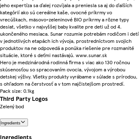
jeho expertíza sa ďalej rozvíjala a preniesla sa aj do ďalších
kategórií ako sú cereálne kaše, ovocné príkrmy vo
vrecúškach, mäsovo-zeleninové BIO príkrmy a rôzne typy
desiat, všetko v najvyššej baby kvalite pre deti už od 4.
ukončeného mesiaca. Sunar rozumie potrebám rodičom i detí
v jednotlivých etapách ich vývoja, prostredníctvom svojich
produktov na ne odpovedá a ponúka riešenie pre rozmanité
situácie, ktoré s deťmi nastávajú. www.sunar.sk
Hero je medzinárodná rodinná firma s viac ako 130 ročnou
skúsenosťou so spracovaním ovocia, vývojom a výrobou
detskej výživy. Všetky produkty vyrábame v súlade s prírodou,
s ohľadom na čerstvosť a v tom najčistejšom prostredí.
Pack size: 0.1kg
Third Party Logos
Zelený bod
Ingredients
Ingredients