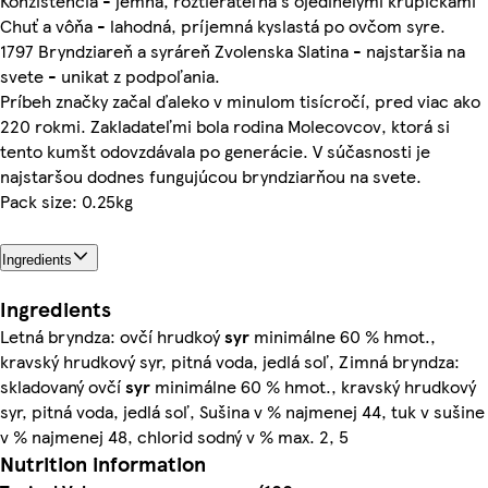
Konzistencia - jemná, roztierateľná s ojedinelými krupičkami
Chuť a vôňa - lahodná, príjemná kyslastá po ovčom syre.
1797 Bryndziareň a syráreň Zvolenska Slatina - najstaršia na
svete - unikat z podpoľania.
Príbeh značky začal ďaleko v minulom tisícročí, pred viac ako
220 rokmi. Zakladateľmi bola rodina Molecovcov, ktorá si
tento kumšt odovzdávala po generácie. V súčasnosti je
najstaršou dodnes fungujúcou bryndziarňou na svete.
Pack size: 0.25kg
Ingredients
Ingredients
Letná bryndza: ovčí hrudkoý
syr
minimálne 60 % hmot.,
kravský hrudkový syr, pitná voda, jedlá soľ, Zimná bryndza:
skladovaný ovčí
syr
minimálne 60 % hmot., kravský hrudkový
syr, pitná voda, jedlá soľ, Sušina v % najmenej 44, tuk v sušine
v % najmenej 48, chlorid sodný v % max. 2, 5
Nutrition information