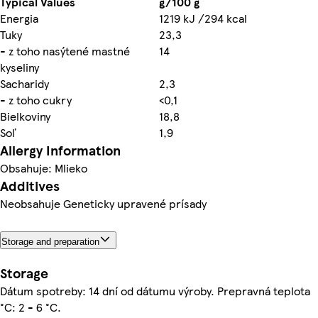
Typical Values
g/100 g
Energia
1219 kJ /294 kcal
Tuky
23,3
- z toho nasýtené mastné
14
kyseliny
Sacharidy
2,3
- z toho cukry
<0,1
Bielkoviny
18,8
Soľ
1,9
Allergy Information
Obsahuje: Mlieko
Additives
Neobsahuje Geneticky upravené prísady
Storage and preparation
Storage
Dátum spotreby: 14 dní od dátumu výroby. Prepravná teplota
°C: 2 - 6 °C.