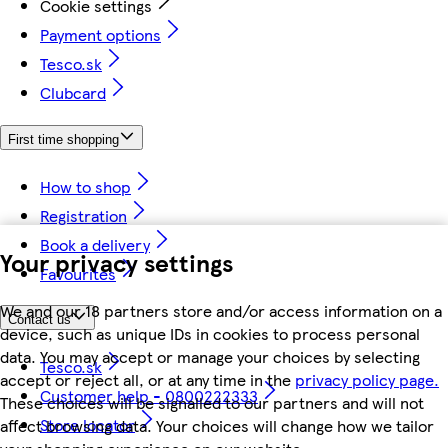
Cookie settings
Payment options
Tesco.sk
Clubcard
First time shopping
How to shop
Registration
Book a delivery
Your privacy settings
Favourites
We and our 18 partners store and/or access information on a
Contact us
device, such as unique IDs in cookies to process personal
data. You may accept or manage your choices by selecting
Tesco.sk
accept or reject all, or at any time in the
privacy policy page.
Customer help - 0800222333
These choices will be signalled to our partners and will not
Store locator
affect browsing data. Your choices will change how we tailor