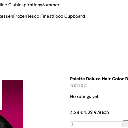
line Club
Inspirations
Summer
tessen
Frozen
Tesco Finest
Food Cupboard
Palette Deluxe Hair Color 
No ratings yet
4,39 €/each
4,39 €