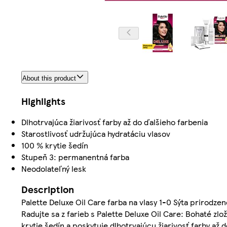
About this product
Highlights
Dlhotrvajúca žiarivosť farby až do ďalšieho farbenia
Starostlivosť udržujúca hydratáciu vlasov
100 % krytie šedín
Stupeň 3: permanentná farba
Neodolateľný lesk
Description
Palette Deluxe Oil Care farba na vlasy 1-0 Sýta prirodze
Radujte sa z farieb s Palette Deluxe Oil Care: Bohaté 
krytie šedín a poskytuje dlhotrvajúcu žiarivosť farby až 