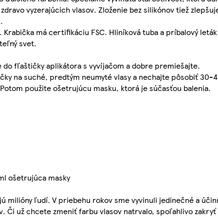
zdravo vyzerajúcich vlasov. Zloženie bez silikónov tiež zlepšuj
.
 Krabička má certifikáciu FSC. Hliníková tuba a príbalový letá
eľný svet.
 do fľaštičky aplikátora s vyvíjačom a dobre premiešajte.
čky na suché, predtým neumyté vlasy a nechajte pôsobiť 30-4
 Potom použite ošetrujúcu masku, ktorá je súčasťou balenia.
 ml ošetrujúca masky
ú milióny ľudí. V priebehu rokov sme vyvinuli jedinečné a úči
ov. Či už chcete zmeniť farbu vlasov natrvalo, spoľahlivo zakryť