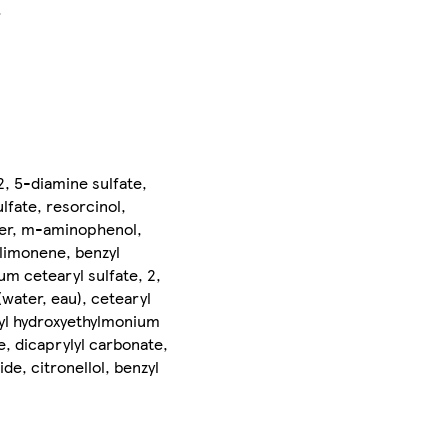
.
2, 5-diamine sulfate,
lfate, resorcinol,
omer, m-aminophenol,
, limonene, benzyl
um cetearyl sulfate, 2,
water, eau), cetearyl
hyl hydroxyethylmonium
, dicaprylyl carbonate,
de, citronellol, benzyl