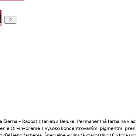
ne čierna - Radosť z farieb s Deluxe. Permanentná farba na vla
zloženie Oil-in-creme s vysoko koncentrovanými pigmentmi pren
do ďalšieho farbenia. Špeciálne vyvinutá starostlivosť, ktorá ud