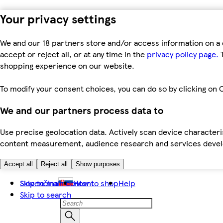
Your privacy settings
We and our 18 partners store and/or access information on a 
accept or reject all, or at any time in the
privacy policy page.
T
shopping experience on our website.
To modify your consent choices, you can do so by clicking on C
We and our partners process data to
Use precise geolocation data. Actively scan device characteris
content measurement, audience research and services dev
Accept all
Reject all
Show purposes
Skip to main content
Slovenčina
How to shop
Help
Skip to search