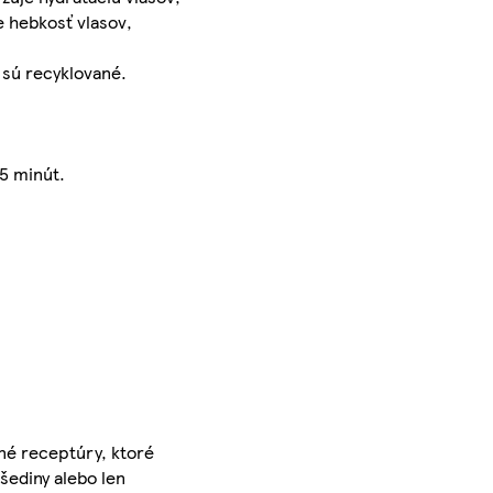
e hebkosť vlasov,
k sú recyklované.
5 minút.
nné receptúry, ktoré
 šediny alebo len