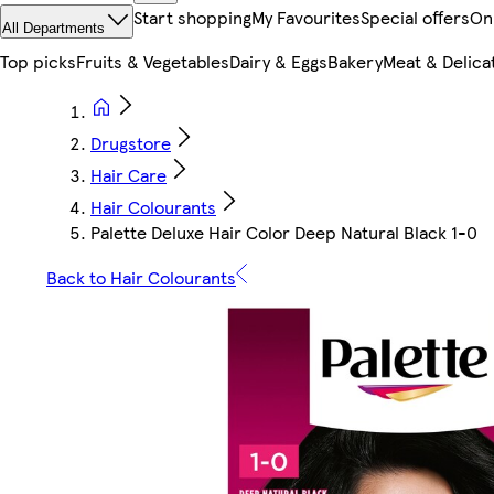
Start shopping
My Favourites
Special offers
On
All Departments
Top picks
Fruits & Vegetables
Dairy & Eggs
Bakery
Meat & Delica
Drugstore
Hair Care
Hair Colourants
Palette Deluxe Hair Color Deep Natural Black 1-0
Back to Hair Colourants