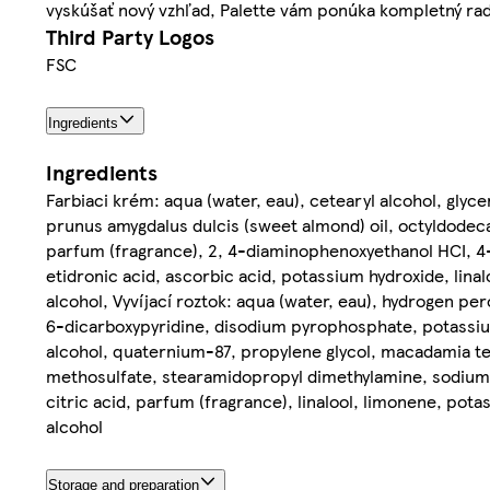
vyskúšať nový vzhľad, Palette vám ponúka kompletný rad 
Third Party Logos
FSC
Ingredients
Ingredients
Farbiaci krém: aqua (water, eau), cetearyl alcohol, gly
prunus amygdalus dulcis (sweet almond) oil, octyldodeca
parfum (fragrance), 2, 4-diaminophenoxyethanol HCI, 4-
etidronic acid, ascorbic acid, potassium hydroxide, linal
alcohol, Vyvíjací roztok: aqua (water, eau), hydrogen per
6-dicarboxypyridine, disodium pyrophosphate, potassium
alcohol, quaternium-87, propylene glycol, macadamia ter
methosulfate, stearamidopropyl dimethylamine, sodium b
citric acid, parfum (fragrance), linalool, limonene, potas
alcohol
Storage and preparation