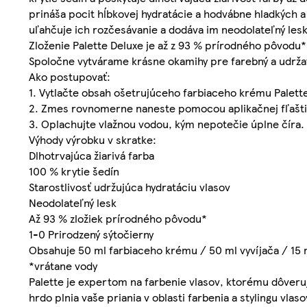
prináša pocit hĺbkovej hydratácie a hodvábne hladkých a 
uľahčuje ich rozčesávanie a dodáva im neodolateľný lesk
Zloženie Palette Deluxe je až z 93 % prírodného pôvodu*.
Spoločne vytvárame krásne okamihy pre farebný a udržat
Ako postupovať:
1. Vytlačte obsah ošetrujúceho farbiaceho krému Palette
2. Zmes rovnomerne naneste pomocou aplikačnej fľašti
3. Oplachujte vlažnou vodou, kým nepotečie úplne číra.
Výhody výrobku v skratke:
Dlhotrvajúca žiarivá farba
100 % krytie šedín
Starostlivosť udržujúca hydratáciu vlasov
Neodolateľný lesk
Až 93 % zložiek prírodného pôvodu*
1-0 Prirodzený sýtočierny
Obsahuje 50 ml farbiaceho krému / 50 ml vyvíjača / 15
*vrátane vody
Palette je expertom na farbenie vlasov, ktorému dôveruj
hrdo plnia vaše priania v oblasti farbenia a stylingu vlas