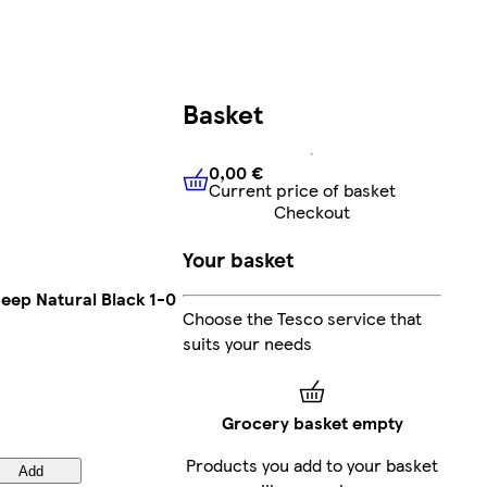
Basket
0,00 €
Current price of basket
0,00 €
Current price of bask
Checkout
Your basket
Deep Natural Black 1-0
Choose the Tesco service that
suits your needs
Grocery basket empty
Products you add to your basket
Add