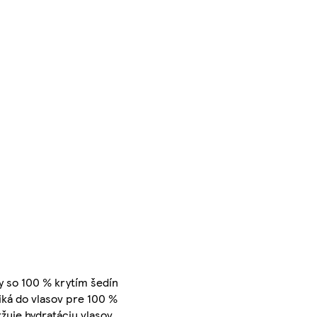
sy so 100 % krytím šedín
iká do vlasov pre 100 %
ržuje hydratáciu vlasov,