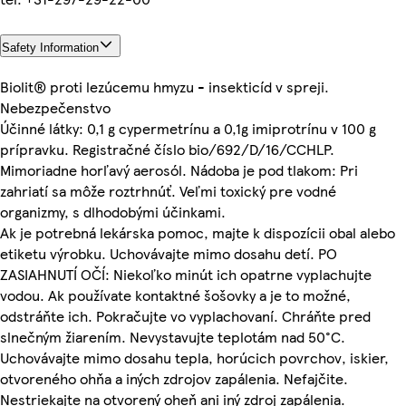
Safety Information
Biolit® proti lezúcemu hmyzu - insekticíd v spreji.
Nebezpečenstvo
Účinné látky: 0,1 g cypermetrínu a 0,1g imiprotrínu v 100 g
prípravku. Registračné číslo bio/692/D/16/CCHLP.
Mimoriadne horľavý aerosól. Nádoba je pod tlakom: Pri
zahriatí sa môže roztrhnúť. Veľmi toxický pre vodné
organizmy, s dlhodobými účinkami.
Ak je potrebná lekárska pomoc, majte k dispozícii obal alebo
etiketu výrobku. Uchovávajte mimo dosahu detí. PO
ZASIAHNUTÍ OČÍ: Niekoľko minút ich opatrne vyplachujte
vodou. Ak používate kontaktné šošovky a je to možné,
odstráňte ich. Pokračujte vo vyplachovaní. Chráňte pred
slnečným žiarením. Nevystavujte teplotám nad 50°C.
Uchovávajte mimo dosahu tepla, horúcich povrchov, iskier,
otvoreného ohňa a iných zdrojov zapálenia. Nefajčite.
Nestriekajte na otvorený oheň ani iný zdroj zapálenia.