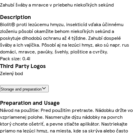
Zahubí šváby a mravce v priebehu niekoľkých sekúnd
Description
Biolit® proti lezúcemu hmyzu, insekticíd vďaka účinnému
zloženiu pôsobí okamžite behom niekoľkých sekúnd a
poskytuje dlhodobú ochranu až 4 týždne. Zahubí dospelé
šváby a ich vajíčka. Pôsobí aj na lezúci hmyz, ako sú napr. rus
domáci, mravce, pavúky, švehly, ploštice a cvrčky.
Pack size: 0.4l
Third Party Logos
Zelený bod
Storage and preparation
Preparation and Usage
Návod na použitie: Pred použitím pretraste. Nádobku držte vo
vzpriamenej polohe. Nasmerujte dýzu nádobky na povrch
ktorý chcete ošetriť, a pevne stlačte aplikátor. Nastriekajte
priamo na lezúci hmyz, na miesta, kde sa skrýva alebo často