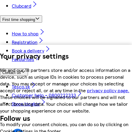
Clubcard
First time shopping
How to shop
Registration
Book a delivery
Your privacy settings
Favourites
We and our 18 partners store and/or access information on a
Contact us
device, such as unique IDs in cookies to process personal
data. You may accept or manage your choices by selecting
Tesco.sk
accept or reject all, or at any time in the
privacy policy page.
Customer help - 0800222333
These choices will be signalled to our partners and will not
Store locator
affect browsing data. Your choices will change how we tailor
your shopping experience on our website.
Follow us
To modify your consent choices, you can do so by clicking on
Cookie settings in the footer.