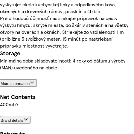
vyskytuje: okolo kuchynskej linky a odpadkového koša,
okenných a drevených rámov, prasklín a štrbín.
Pre dlhodobú účinnosť nastriekajte prípravok na cesty
výskytu hmyzu, skryté miesta, do škár v stenách a na všetky
otvory na dverách a oknách. Striekajte zo vzdialenosti 1 m
(približne 5 s/dĺžkový meter. 15 minút po nastriekaní
prípravku miestnosť vyvetrajte.
Storage
Minimálna doba skladovateľnosti: 4 roky od dátumu výroby
(MAN) uvedeného na obale.
More information
Net Contents
400ml ℮
Brand details
Return to