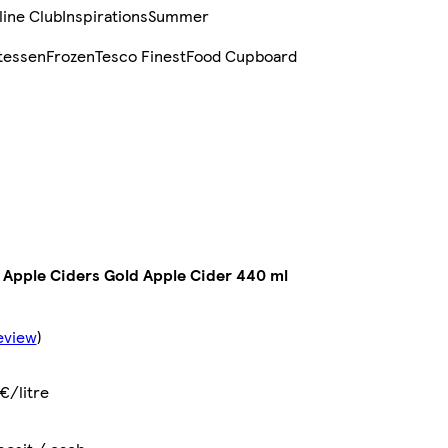
line Club
Inspirations
Summer
tessen
Frozen
Tesco Finest
Food Cupboard
Apple Ciders Gold Apple Cider 440 ml
eview
)
€/litre