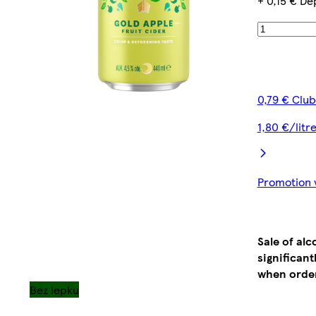
+ 0,15 € De
0,79 € Club
1,80 €/litr
Promotion v
Sale of al
significan
when order
Bez lepku