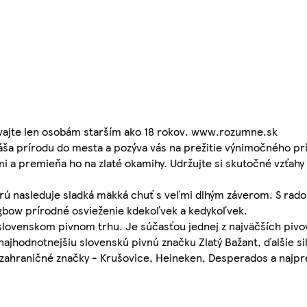
ávajte len osobám starším ako 18 rokov. www.rozumne.sk
náša prírodu do mesta a pozýva vás na prežitie výnimočného pr
mi a premieňa ho na zlaté okamihy. Udržujte si skutočné vzťahy
torú nasleduje sladká mäkká chuť s veľmi dlhým záverom. S rad
gbow prírodné osvieženie kdekoľvek a kedykoľvek.
 slovenskom pivnom trhu. Je súčasťou jednej z najväčších pivo
jhodnotnejšiu slovenskú pivnú značku Zlatý Bažant, ďalšie si
e zahraničné značky - Krušovice, Heineken, Desperados a najpr