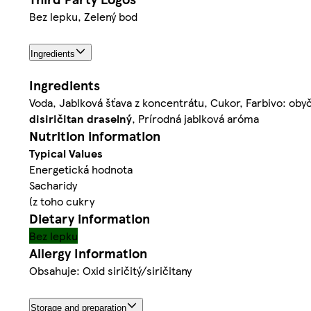
Bez lepku, Zelený bod
Ingredients
Ingredients
Voda, Jablková šťava z koncentrátu, Cukor, Farbivo: obyčaj
disiričitan draselný
, Prírodná jablková aróma
Nutrition information
Typical Values
Energetická hodnota
Sacharidy
(z toho cukry
Dietary information
Bez lepku
Allergy Information
Obsahuje: Oxid siričitý/siričitany
Storage and preparation