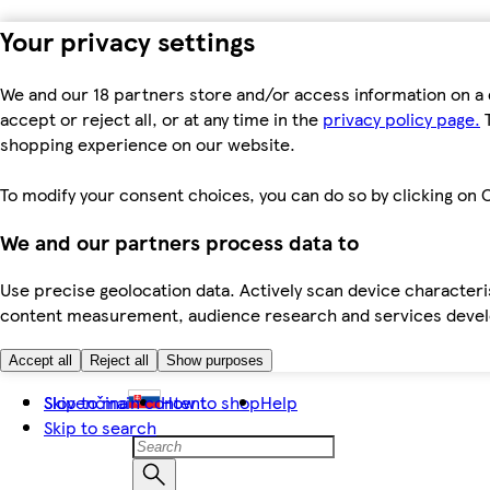
Your privacy settings
We and our 18 partners store and/or access information on a 
accept or reject all, or at any time in the
privacy policy page.
T
shopping experience on our website.
To modify your consent choices, you can do so by clicking on C
We and our partners process data to
Use precise geolocation data. Actively scan device characteris
content measurement, audience research and services dev
Accept all
Reject all
Show purposes
Skip to main content
Slovenčina
How to shop
Help
Skip to search