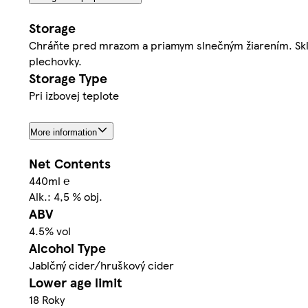
Storage
Chráňte pred mrazom a priamym slnečným žiarením. Sklad
plechovky.
Storage Type
Pri izbovej teplote
More information
Net Contents
440ml ℮
Alk.: 4,5 % obj.
ABV
4.5% vol
Alcohol Type
Jablčný cider/hruškový cider
Lower age limit
18 Roky