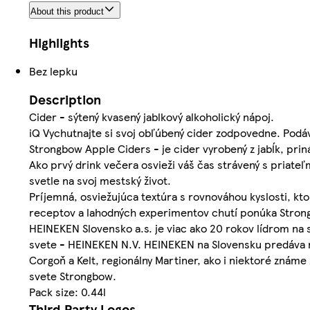
About this product
Highlights
Bez lepku
Description
Cider - sýtený kvasený jablkový alkoholický nápoj.
iQ Vychutnajte si svoj obľúbený cider zodpovedne. Pod
Strongbow Apple Ciders - je cider vyrobený z jabĺk, pri
Ako prvý drink večera osvieži váš čas strávený s priateľ
svetle na svoj mestský život.
Príjemná, osviežujúca textúra s rovnováhou kyslosti, k
receptov a lahodných experimentov chutí ponúka Stron
HEINEKEN Slovensko a.s. je viac ako 20 rokov lídrom na
svete - HEINEKEN N.V. HEINEKEN na Slovensku predáva na
Corgoň a Kelt, regionálny Martiner, ako i niektoré znám
svete Strongbow.
Pack size: 0.44l
Third Party Logos