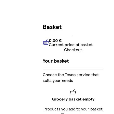
Basket
0,00 €
Current price of basket
0,00 €
Current price of bask
Checkout
Your basket
Choose the Tesco service that
suits your needs
Grocery basket empty
Products you add to your basket