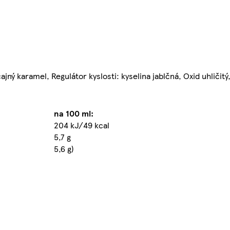
ný karamel, Regulátor kyslosti: kyselina jablčná, Oxid uhličitý,
na 100 ml:
204 kJ/49 kcal
5,7 g
5,6 g)