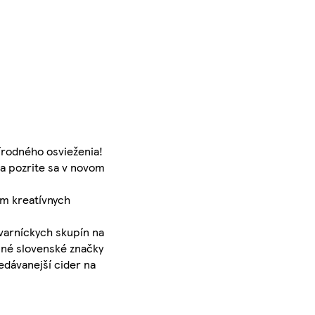
írodného osvieženia!
 a pozrite sa v novom
om kreatívnych
varníckych skupín na
lné slovenské značky
edávanejší cider na