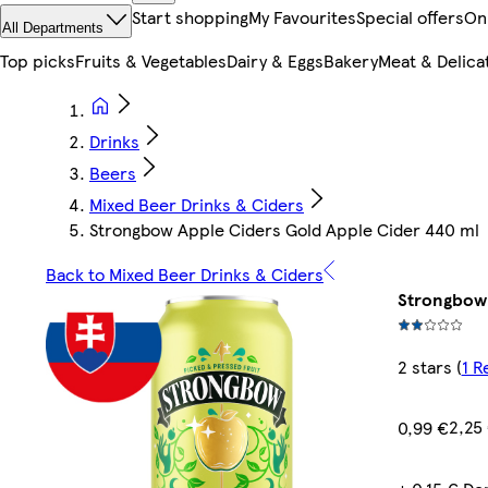
Start shopping
My Favourites
Special offers
On
All Departments
Top picks
Fruits & Vegetables
Dairy & Eggs
Bakery
Meat & Delica
Drinks
Beers
Mixed Beer Drinks & Ciders
Strongbow Apple Ciders Gold Apple Cider 440 ml
Back to Mixed Beer Drinks & Ciders
Strongbow 
2 stars
(
1 R
2,25 
0,99 €