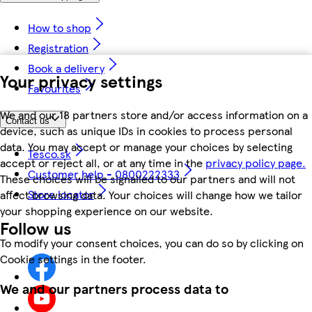
How to shop
Registration
Book a delivery
Your privacy settings
Favourites
We and our 18 partners store and/or access information on a
Contact us
device, such as unique IDs in cookies to process personal
data. You may accept or manage your choices by selecting
Tesco.sk
accept or reject all, or at any time in the
privacy policy page.
Customer help - 0800222333
These choices will be signalled to our partners and will not
Store locator
affect browsing data. Your choices will change how we tailor
your shopping experience on our website.
Follow us
To modify your consent choices, you can do so by clicking on
Cookie settings in the footer.
We and our partners process data to