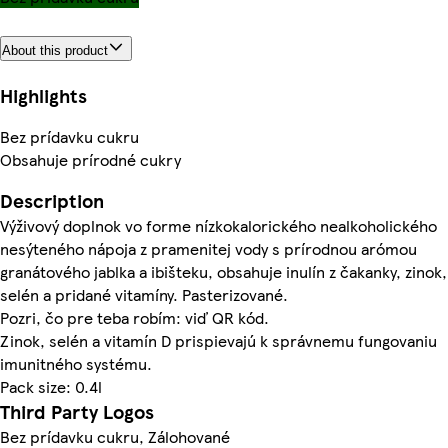
About this product
Highlights
Bez prídavku cukru
Obsahuje prírodné cukry
Description
Výživový doplnok vo forme nízkokalorického nealkoholického
nesýteného nápoja z pramenitej vody s prírodnou arómou
granátového jablka a ibišteku, obsahuje inulín z čakanky, zinok,
selén a pridané vitamíny. Pasterizované.
Pozri, čo pre teba robím: viď QR kód.
Zinok, selén a vitamín D prispievajú k správnemu fungovaniu
imunitného systému.
Pack size: 0.4l
Third Party Logos
Bez prídavku cukru, Zálohované