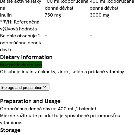
Ďalšie aktívne látky
100 ml (odporúčaná
400 ml (odporúčaná
na
denná dávka)
denná dávka)
Inulín
750 mg
3000 mg
*RVH: Referenčná
-
-
výživová hodnota
Balenie obsahuje 1
-
-
odporúčanú dennú
dávku
Dietary information
Bez prídavku cukru
Obsahuje inulín z čakanky, zinok, selén a pridané vitamíny
Storage and preparation
Preparation and Usage
Odporúčaná denná dávka: 400 ml (1 balenie).
Mierne zažltnutie produktu je spôsobené prítomnosťou
vitamínov.
Storage