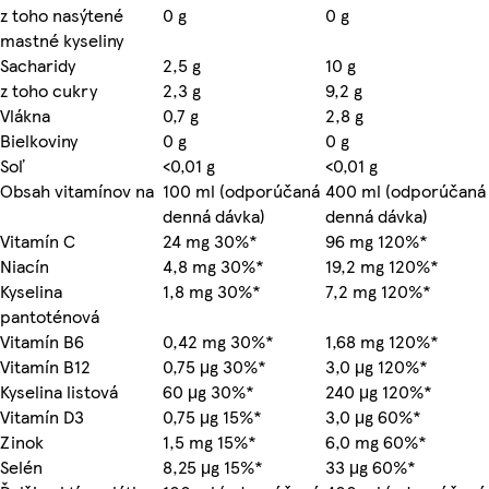
z toho nasýtené
0 g
0 g
mastné kyseliny
Sacharidy
2,5 g
10 g
z toho cukry
2,3 g
9,2 g
Vlákna
0,7 g
2,8 g
Bielkoviny
0 g
0 g
Soľ
<0,01 g
<0,01 g
Obsah vitamínov na
100 ml (odporúčaná
400 ml (odporúčaná
denná dávka)
denná dávka)
Vitamín C
24 mg 30%*
96 mg 120%*
Niacín
4,8 mg 30%*
19,2 mg 120%*
Kyselina
1,8 mg 30%*
7,2 mg 120%*
pantoténová
Vitamín B6
0,42 mg 30%*
1,68 mg 120%*
Vitamín B12
0,75 μg 30%*
3,0 μg 120%*
Kyselina listová
60 μg 30%*
240 μg 120%*
Vitamín D3
0,75 μg 15%*
3,0 μg 60%*
Zinok
1,5 mg 15%*
6,0 mg 60%*
Selén
8,25 μg 15%*
33 μg 60%*