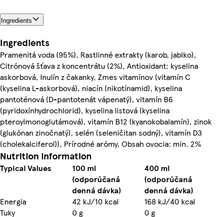
Ingredients
Ingredients
Pramenitá voda (95%), Rastlinné extrakty (karob, jablko),
Citrónová šťava z koncentrátu (2%), Antioxidant: kyselina
askorbová, Inulín z čakanky, Zmes vitamínov (vitamín C
(kyselina L-askorbová), niacín (nikotínamid), kyselina
pantoténová (D-pantotenát vápenatý), vitamín B6
(pyridoxínhydrochlorid), kyselina listová (kyselina
pteroylmonoglutámová), vitamín B12 (kyanokobalamín), zinok
(glukónan zinočnatý), selén (seleničitan sodný), vitamín D3
(cholekalciferol)), Prírodné arómy, Obsah ovocia: min. 2%
Nutrition information
Typical Values
100 ml
400 ml
(odporúčaná
(odporúčaná
denná dávka)
denná dávka)
Energia
42 kJ/10 kcal
168 kJ/40 kcal
Tuky
0 g
0 g