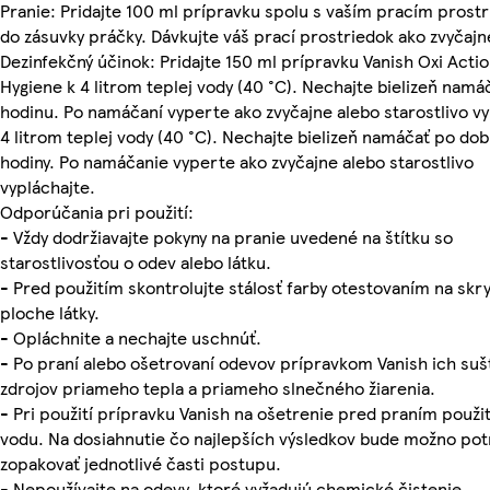
Pranie: Pridajte 100 ml prípravku spolu s vaším pracím prost
do zásuvky práčky. Dávkujte váš prací prostriedok ako zvyčajn
Dezinfekčný účinok: Pridajte 150 ml prípravku Vanish Oxi Actio
Hygiene k 4 litrom teplej vody (40 °C). Nechajte bielizeň namáč
hodinu. Po namáčaní vyperte ako zvyčajne alebo starostlivo vy
4 litrom teplej vody (40 °C). Nechajte bielizeň namáčať po dob
hodiny. Po namáčanie vyperte ako zvyčajne alebo starostlivo
vypláchajte.
Odporúčania pri použití:
- Vždy dodržiavajte pokyny na pranie uvedené na štítku so
starostlivosťou o odev alebo látku.
- Pred použitím skontrolujte stálosť farby otestovaním na skry
ploche látky.
- Opláchnite a nechajte uschnúť.
- Po praní alebo ošetrovaní odevov prípravkom Vanish ich su
zdrojov priameho tepla a priameho slnečného žiarenia.
- Pri použití prípravku Vanish na ošetrenie pred praním použi
vodu. Na dosiahnutie čo najlepších výsledkov bude možno po
zopakovať jednotlivé časti postupu.
- Nepoužívajte na odevy, ktoré vyžadujú chemické čistenie.