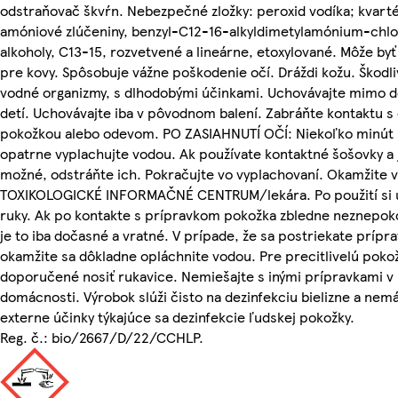
odstraňovač škvŕn. Nebezpečné zložky: peroxid vodíka; kvart
amóniové zlúčeniny, benzyl-C12-16-alkyldimetylamónium-chlo
alkoholy, C13-15, rozvetvené a lineárne, etoxylované. Môže byť
pre kovy. Spôsobuje vážne poškodenie očí. Dráždi kožu. Škodli
vodné organizmy, s dlhodobými účinkami. Uchovávajte mimo 
detí. Uchovávajte iba v pôvodnom balení. Zabráňte kontaktu s
pokožkou alebo odevom. PO ZASIAHNUTÍ OČÍ: Niekoľko minút 
opatrne vyplachujte vodou. Ak používate kontaktné šošovky a 
možné, odstráňte ich. Pokračujte vo vyplachovaní. Okamžite v
TOXIKOLOGICKÉ INFORMAČNÉ CENTRUM/lekára. Po použití si
ruky. Ak po kontakte s prípravkom pokožka zbledne neznepoko
je to iba dočasné a vratné. V prípade, že sa postriekate prípr
okamžite sa dôkladne opláchnite vodou. Pre precitlivelú poko
doporučené nosiť rukavice. Nemiešajte s inými prípravkami v
domácnosti. Výrobok slúži čisto na dezinfekciu bielizne a nem
externe účinky týkajúce sa dezinfekcie ľudskej pokožky.
Reg. č.: bio/2667/D/22/CCHLP.