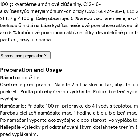
100 g; kvartérne amóniové zlúčeniny, C12-16-
alkyl(benzyl)dimetylamónium-chloridy (CAS: 68424-85-1, EC: 
2) 1, 7 g / 100 g, Ďalej obsahuje: 5 % alebo viac, ale menej ako
bieliace činidlá na báze kyslíka, neiónové povrchovo aktívne lá
ako 5 % katiónové povrchovo aktívne látky, dezinfekčné prostr
parfum, hexyl cinnamal
Storage and preparation
Preparation and Usage
Návod na použitie.
Ošetrenie pred praním: Nalejte 2 ml na škvrnu tak, aby ste ju 
prekryli. Podľa potreby škvrnu vydrhnite. Potom bielizeň vype
zvyčajne.
Namáčanie: Pridajte 100 ml prípravku do 4 l vody s teplotou m
Farebnú bielizeň namáčajte max. 1 hodinu a bielu bielizeň max.
Po namáčaní vyperte ako zvyčajne alebo starostlivo vyplákajte
Najlepšie výsledky pri odstraňovaní škvŕn dosiahnete trením 
pred vyplákaním.