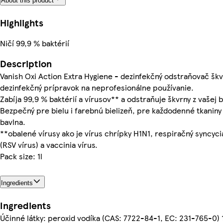
About this product
Highlights
Ničí 99,9 % baktérií
Description
Vanish Oxi Action Extra Hygiene - dezinfekčný odstraňovač škv
dezinfekčný prípravok na neprofesionálne používanie.
Zabíja 99,9 % baktérií a vírusov** a odstraňuje škvrny z vašej b
Bezpečný pre bielu i farebnú bielizeň, pre každodenné tkaniny 
bavlna.
**obalené vírusy ako je vírus chrípky H1N1, respiračný syncyciá
(RSV vírus) a vaccinia vírus.
Pack size: 1l
Ingredients
Ingredients
Účinné látky: peroxid vodíka (CAS: 7722-84-1, EC: 231-765-0) 1