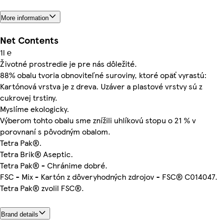
More information
Net Contents
1l ℮
Životné prostredie je pre nás dôležité.
88% obalu tvoria obnoviteľné suroviny, ktoré opäť vyrastú:
Kartónová vrstva je z dreva. Uzáver a plastové vrstvy sú z
cukrovej trstiny.
Myslíme ekologicky.
Výberom tohto obalu sme znížili uhlíkovú stopu o 21 % v
porovnaní s pôvodným obalom.
Tetra Pak®.
Tetra Brik® Aseptic.
Tetra Pak® - Chránime dobré.
FSC - Mix - Kartón z dôveryhodných zdrojov - FSC® C014047.
Tetra Pak® zvolil FSC®.
Brand details