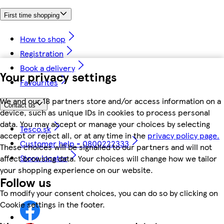
First time shopping
How to shop
Registration
Book a delivery
Your privacy settings
Favourites
We and our 18 partners store and/or access information on a
Contact us
device, such as unique IDs in cookies to process personal
data. You may accept or manage your choices by selecting
Tesco.sk
accept or reject all, or at any time in the
privacy policy page.
Customer help - 0800222333
These choices will be signalled to our partners and will not
Store locator
affect browsing data. Your choices will change how we tailor
your shopping experience on our website.
Follow us
To modify your consent choices, you can do so by clicking on
Cookie settings in the footer.