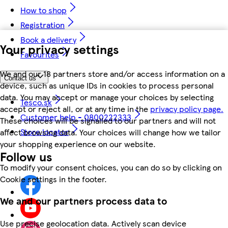
How to shop
Registration
Book a delivery
Your privacy settings
Favourites
We and our 18 partners store and/or access information on a
Contact us
device, such as unique IDs in cookies to process personal
data. You may accept or manage your choices by selecting
Tesco.sk
accept or reject all, or at any time in the
privacy policy page.
Customer help - 0800222333
These choices will be signalled to our partners and will not
Store locator
affect browsing data. Your choices will change how we tailor
your shopping experience on our website.
Follow us
To modify your consent choices, you can do so by clicking on
Cookie settings in the footer.
We and our partners process data to
Use precise geolocation data. Actively scan device