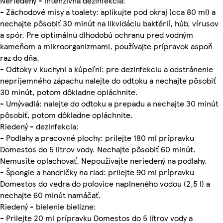
Neriedený - intenzívna dezinfekcia:
- Záchodové misy a toalety: aplikujte pod okraj (cca 80 ml) a
nechajte pôsobiť 30 minút na likvidáciu baktérií, húb, vírusov
a spór. Pre optimálnu dlhodobú ochranu pred vodným
kameňom a mikroorganizmami, používajte prípravok aspoň
raz do dňa.
- Odtoky v kuchyni a kúpeľni: pre dezinfekciu a odstránenie
nepríjemného zápachu nalejte do odtoku a nechajte pôsobiť
30 minút, potom dôkladne opláchnite.
- Umývadlá: nalejte do odtoku a prepadu a nechajte 30 minút
pôsobiť, potom dôkladne opláchnite.
Riedený - dezinfekcia:
- Podlahy a pracovné plochy: prilejte 180 ml prípravku
Domestos do 5 litrov vody. Nechajte pôsobiť 60 minút.
Nemusíte oplachovať. Nepoužívajte neriedený na podlahy.
- Špongie a handričky na riad: prilejte 90 ml prípravku
Domestos do vedra do polovice naplneného vodou (2,5 l) a
nechajte 60 minút namáčať.
Riedený - bielenie bielizne:
- Prilejte 20 ml prípravku Domestos do 5 litrov vody a