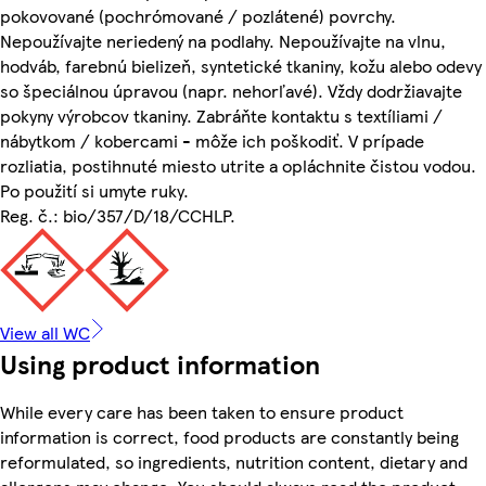
pokovované (pochrómované / pozlátené) povrchy.
Nepoužívajte neriedený na podlahy. Nepoužívajte na vlnu,
hodváb, farebnú bielizeň, syntetické tkaniny, kožu alebo odevy
so špeciálnou úpravou (napr. nehorľavé). Vždy dodržiavajte
pokyny výrobcov tkaniny. Zabráňte kontaktu s textíliami /
nábytkom / kobercami - môže ich poškodiť. V prípade
rozliatia, postihnuté miesto utrite a opláchnite čistou vodou.
Po použití si umyte ruky.
Reg. č.: bio/357/D/18/CCHLP.
View all WC
Using product information
While every care has been taken to ensure product
information is correct, food products are constantly being
reformulated, so ingredients, nutrition content, dietary and