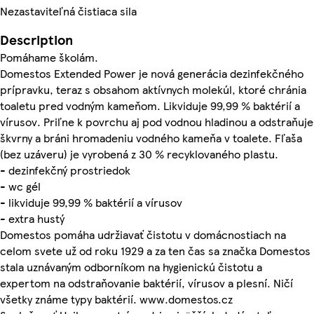
Nezastaviteľná čistiaca sila
Description
Pomáhame školám.
Domestos Extended Power je nová generácia dezinfekčného
prípravku, teraz s obsahom aktívnych molekúl, ktoré chránia
toaletu pred vodným kameňom. Likviduje 99,99 % baktérií a
vírusov. Priľne k povrchu aj pod vodnou hladinou a odstraňuje
škvrny a bráni hromadeniu vodného kameňa v toalete. Fľaša
(bez uzáveru) je vyrobená z 30 % recyklovaného plastu.
- dezinfekčný prostriedok
- wc gél
- likviduje 99,99 % baktérií a vírusov
- extra hustý
Domestos pomáha udržiavať čistotu v domácnostiach na
celom svete už od roku 1929 a za ten čas sa značka Domestos
stala uznávaným odborníkom na hygienickú čistotu a
expertom na odstraňovanie baktérií, vírusov a plesní. Ničí
všetky známe typy baktérií. www.domestos.cz