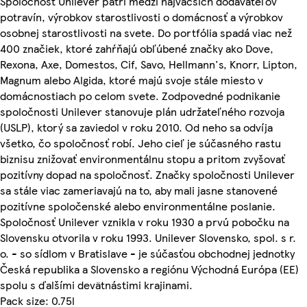
Spoločnosť Unilever patrí medzi najväčších dodávateľov
potravín, výrobkov starostlivosti o domácnosť a výrobkov
osobnej starostlivosti na svete. Do portfólia spadá viac než
400 značiek, ktoré zahŕňajú obľúbené značky ako Dove,
Rexona, Axe, Domestos, Cif, Savo, Hellmann's, Knorr, Lipton,
Magnum alebo Algida, ktoré majú svoje stále miesto v
domácnostiach po celom svete. Zodpovedné podnikanie
spoločnosti Unilever stanovuje plán udržateľného rozvoja
(USLP), ktorý sa zaviedol v roku 2010. Od neho sa odvíja
všetko, čo spoločnosť robí. Jeho cieľ je súčasného rastu
biznisu znižovať environmentálnu stopu a pritom zvyšovať
pozitívny dopad na spoločnosť. Značky spoločnosti Unilever
sa stále viac zameriavajú na to, aby mali jasne stanovené
pozitívne spoločenské alebo environmentálne poslanie.
Spoločnosť Unilever vznikla v roku 1930 a prvú pobočku na
Slovensku otvorila v roku 1993. Unilever Slovensko, spol. s r.
o. - so sídlom v Bratislave - je súčasťou obchodnej jednotky
Česká republika a Slovensko a regiónu Východná Európa (EE)
spolu s ďalšími devätnástimi krajinami.
Pack size: 0.75l