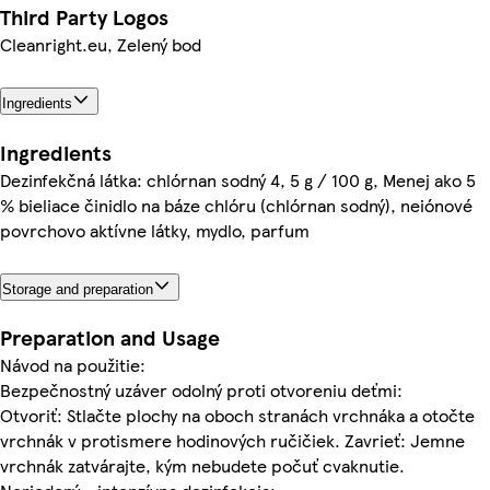
Third Party Logos
Cleanright.eu, Zelený bod
Ingredients
Ingredients
Dezinfekčná látka: chlórnan sodný 4, 5 g / 100 g, Menej ako 5
% bieliace činidlo na báze chlóru (chlórnan sodný), neiónové
povrchovo aktívne látky, mydlo, parfum
Storage and preparation
Preparation and Usage
Návod na použitie:
Bezpečnostný uzáver odolný proti otvoreniu deťmi:
Otvoriť: Stlačte plochy na oboch stranách vrchnáka a otočte
vrchnák v protismere hodinových ručičiek. Zavrieť: Jemne
vrchnák zatvárajte, kým nebudete počuť cvaknutie.