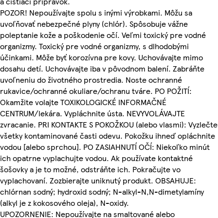
a čistiaci prípravok.
POZOR! Nepoužívajte spolu s inými výrobkami. Môžu sa
uvoľňovať nebezpečné plyny (chlór). Spôsobuje vážne
poleptanie kože a poškodenie očí. Veľmi toxický pre vodné
organizmy. Toxický pre vodné organizmy, s dlhodobými
účinkami. Môže byť korozívna pre kovy. Uchovávajte mimo
dosahu detí. Uchovávajte iba v pôvodnom balení. Zabráňte
uvoľneniu do životného prostredia. Noste ochranné
rukavice/ochranné okuliare/ochranu tváre. PO POŽITÍ:
Okamžite volajte TOXIKOLOGICKÉ INFORMAČNÉ
CENTRUM/lekára. Vypláchnite ústa. NEVYVOLÁVAJTE
zvracanie. PRI KONTAKTE S POKOŽKOU (alebo vlasmi): Vyzlečte
všetky kontaminované časti odevu. Pokožku ihneď opláchnite
vodou [alebo sprchou]. PO ZASIAHNUTÍ OČÍ: Niekoľko minút
ich opatrne vyplachujte vodou. Ak používate kontaktné
šošovky a je to možné, odstráňte ich. Pokračujte vo
vyplachovaní. Zozbierajte uniknutý produkt. OBSAHUJE:
chlórnan sodný; hydroxid sodný; N-alkyl-N,N-dimetylamíny
(alkyl je z kokosového oleja), N-oxidy.
UPOZORNENIE: Nepoužívajte na smaltované alebo