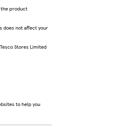
r the product
is does not affect your
 Tesco Stores Limited
bsites to help you