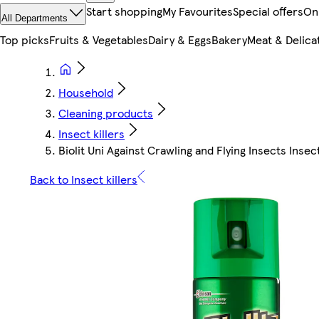
Start shopping
My Favourites
Special offers
On
All Departments
Top picks
Fruits & Vegetables
Dairy & Eggs
Bakery
Meat & Delica
Household
Cleaning products
Insect killers
Biolit Uni Against Crawling and Flying Insects Inse
Back to Insect killers