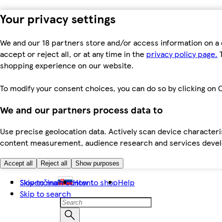
Your privacy settings
We and our 18 partners store and/or access information on a 
accept or reject all, or at any time in the
privacy policy page.
T
shopping experience on our website.
To modify your consent choices, you can do so by clicking on C
We and our partners process data to
Use precise geolocation data. Actively scan device characteris
content measurement, audience research and services dev
Accept all
Reject all
Show purposes
Skip to main content
Slovenčina
How to shop
Help
Skip to search