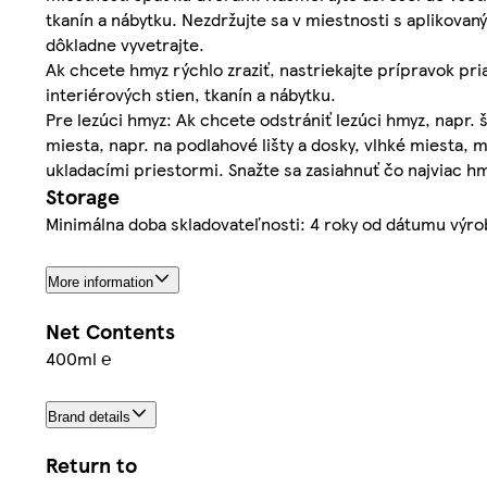
tkanín a nábytku. Nezdržujte sa v miestnosti s aplikov
dôkladne vyvetrajte.
Ak chcete hmyz rýchlo zraziť, nastriekajte prípravok pr
interiérových stien, tkanín a nábytku.
Pre lezúci hmyz: Ak chcete odstrániť lezúci hmyz, napr. 
miesta, napr. na podlahové lišty a dosky, vlhké miesta, 
ukladacími priestormi. Snažte sa zasiahnuť čo najviac h
Storage
Minimálna doba skladovateľnosti: 4 roky od dátumu výr
More information
Net Contents
400ml ℮
Brand details
Return to