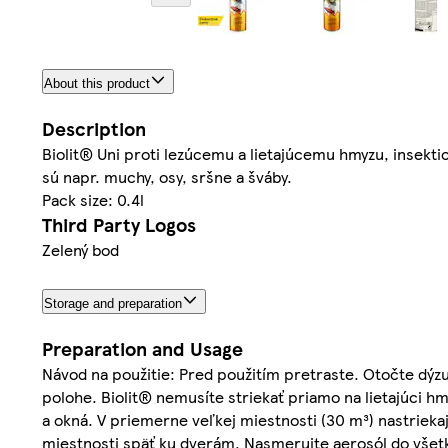
About this product
Description
Biolit® Uni proti lezúcemu a lietajúcemu hmyzu, insekti
sú napr. muchy, osy, sršne a šváby.
Pack size: 0.4l
Third Party Logos
Zelený bod
Storage and preparation
Preparation and Usage
Návod na použitie: Pred použitím pretraste. Otočte dýz
polohe. Biolit® nemusíte striekať priamo na lietajúci 
a okná. V priemerne veľkej miestnosti (30 m³) nastriek
miestnosti späť ku dverám. Nasmerujte aerosól do všetký