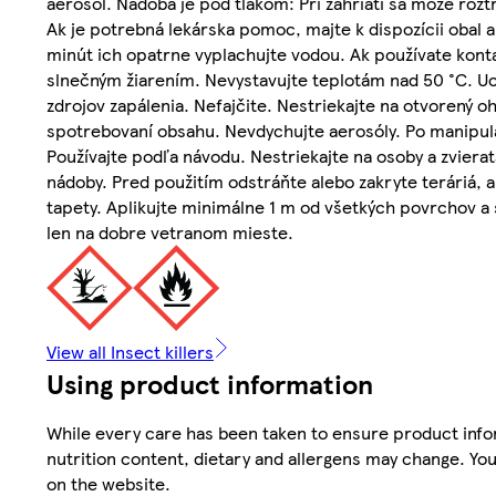
aerosól. Nádoba je pod tlakom: Pri zahriatí sa môže roz
Ak je potrebná lekárska pomoc, majte k dispozícii obal
minút ich opatrne vyplachujte vodou. Ak používate kont
slnečným žiarením. Nevystavujte teplotám nad 50 °C. Uc
zdrojov zapálenia. Nefajčite. Nestriekajte na otvorený oh
spotrebovaní obsahu. Nevdychujte aerosóly. Po manipulác
Používajte podľa návodu. Nestriekajte na osoby a zvierat
nádoby. Pred použitím odstráňte alebo zakryte teráriá, akv
tapety. Aplikujte minimálne 1 m od všetkých povrchov a 
len na dobre vetranom mieste.
View all Insect killers
Using product information
While every care has been taken to ensure product infor
nutrition content, dietary and allergens may change. You
on the website.