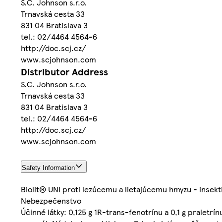
S.C. Johnson s.r.o.
Trnavská cesta 33
831 04 Bratislava 3
tel.: 02/4464 4564­-6
http://doc.scj.cz/
www.scjohnson.com
Distributor Address
S.C. Johnson s.r.o.
Trnavská cesta 33
831 04 Bratislava 3
tel.: 02/4464 4564­-6
http://doc.scj.cz/
www.scjohnson.com
Safety Information
Biolit® UNI proti lezúcemu a lietajúcemu hmyzu - insekti
Nebezpečenstvo
Účinné látky: 0,125 g 1R-trans-fenotrínu a 0,1 g pralet