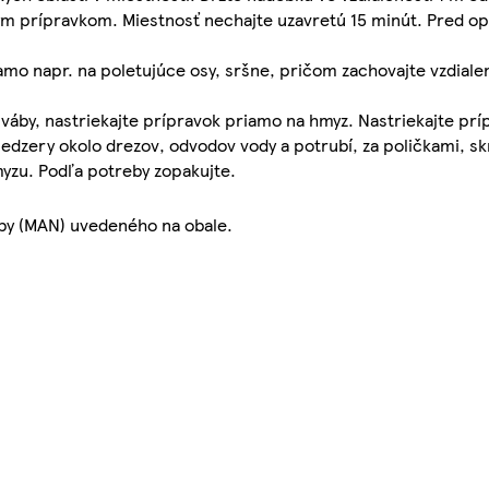
aným prípravkom. Miestnosť nechajte uzavretú 15 minút. Pred 
iamo napr. na poletujúce osy, sršne, pričom zachovajte vzdiale
šváby, nastriekajte prípravok priamo na hmyz. Nastriekajte prí
medzery okolo drezov, odvodov vody a potrubí, za poličkami, sk
myzu. Podľa potreby zopakujte.
oby (MAN) uvedeného na obale.