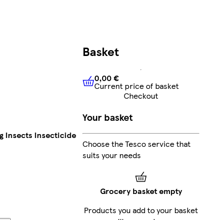
Basket
0,00 €
Current price of basket
0,00 €
Current price of bask
Checkout
Your basket
g Insects Insecticide
Choose the Tesco service that
suits your needs
Grocery basket empty
Products you add to your basket