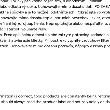
trhnúť. Toxický pre vodné organizmy, s dlhodobými účinkami.
 alebo etiketu výrobku. Uchovávajte mimo dosahu detí. PO ZAS
aktné šošovky a je to možné, odstráňte ich. Pokračujte vo vyp
hovávajte mimo dosahu tepla, horúcich povrchov, iskier, otv
eň ani iný zdroj zapálenia. Neprepichujte alebo nespaľujte ju, 
ii starostlivo umyte ruky.
á. Pred aplikáciou odneste alebo zakryte potraviny, zariadenia 
áriá a zvieracie klietky. Pri postreku vypnite vzduchový filter 
stien. Uchovávajte mimo dosahu potravín, nápojov a krmív pre 
mation is correct, food products are constantly being reform
 should always read the product label and not rely solely on t