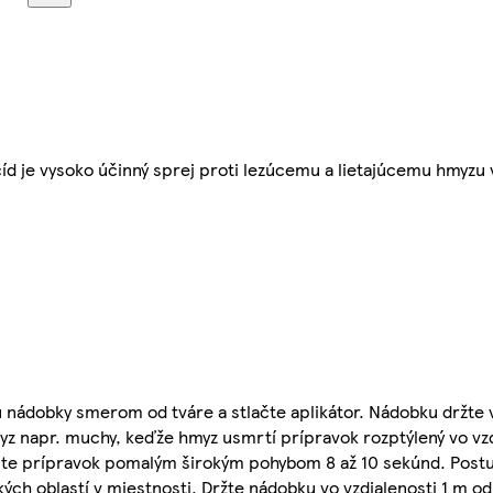
cíd je vysoko účinný sprej proti lezúcemu a lietajúcemu hmyzu
u nádobky smerom od tváre a stlačte aplikátor. Nádobku držte 
hmyz napr. muchy, keďže hmyz usmrtí prípravok rozptýlený vo v
ajte prípravok pomalým širokým pohybom 8 až 10 sekúnd. Post
ch oblastí v miestnosti. Držte nádobku vo vzdialenosti 1 m od 