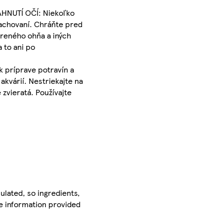
IAHNUTÍ OČÍ: Niekoľko
lachovaní. Chráňte pred
oreného ohňa a iných
a to ani po
k príprave potravín a
akvárií. Nestriekajte na
zvieratá. Používajte
ulated, so ingredients,
he information provided