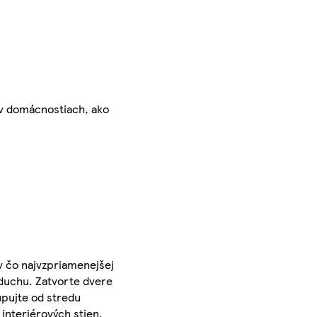
 v domácnostiach, ako
v čo najvzpriamenejšej
zduchu. Zatvorte dvere
upujte od stredu
interiérových stien,