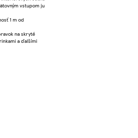
opätovným vstupom ju
nosť 1 m od
pravok na skryté
rinkami a ďalšími