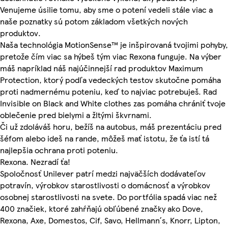
Venujeme úsilie tomu, aby sme o potení vedeli stále viac a
naše poznatky sú potom základom všetkých nových
produktov.
Naša technológia MotionSense™ je inšpirovaná tvojimi pohyby,
pretože čím viac sa hýbeš tým viac Rexona funguje. Na výber
máš napríklad náš najúčinnejší rad produktov Maximum
Protection, ktorý podľa vedeckých testov skutočne pomáha
proti nadmernému poteniu, keď to najviac potrebuješ. Rad
Invisible on Black and White clothes zas pomáha chrániť tvoje
oblečenie pred bielymi a žltými škvrnami.
Či už zdoláváš horu, bežíš na autobus, máš prezentáciu pred
šéfom alebo ideš na rande, môžeš mať istotu, že ťa istí tá
najlepšia ochrana proti poteniu.
Rexona. Nezradí ťa!
Spoločnosť Unilever patrí medzi najväčších dodávateľov
potravín, výrobkov starostlivosti o domácnosť a výrobkov
osobnej starostlivosti na svete. Do portfólia spadá viac než
400 značiek, ktoré zahŕňajú obľúbené značky ako Dove,
Rexona, Axe, Domestos, Cif, Savo, Hellmann´s, Knorr, Lipton,