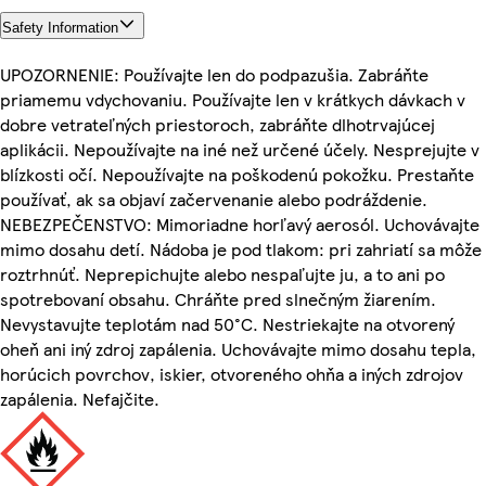
Safety Information
UPOZORNENIE: Používajte len do podpazušia. Zabráňte
priamemu vdychovaniu. Používajte len v krátkych dávkach v
dobre vetrateľných priestoroch, zabráňte dlhotrvajúcej
aplikácii. Nepoužívajte na iné než určené účely. Nesprejujte v
blízkosti očí. Nepoužívajte na poškodenú pokožku. Prestaňte
používať, ak sa objaví začervenanie alebo podráždenie.
NEBEZPEČENSTVO: Mimoriadne horľavý aerosól. Uchovávajte
mimo dosahu detí. Nádoba je pod tlakom: pri zahriatí sa môže
roztrhnúť. Neprepichujte alebo nespaľujte ju, a to ani po
spotrebovaní obsahu. Chráňte pred slnečným žiarením.
Nevystavujte teplotám nad 50°C. Nestriekajte na otvorený
oheň ani iný zdroj zapálenia. Uchovávajte mimo dosahu tepla,
horúcich povrchov, iskier, otvoreného ohňa a iných zdrojov
zapálenia. Nefajčite.