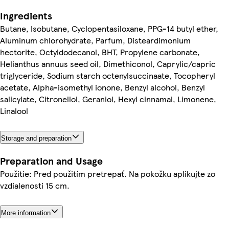
Ingredients
Butane, Isobutane, Cyclopentasiloxane, PPG-14 butyl ether,
Aluminum chlorohydrate, Parfum, Disteardimonium
hectorite, Octyldodecanol, BHT, Propylene carbonate,
Helianthus annuus seed oil, Dimethiconol, Caprylic/capric
triglyceride, Sodium starch octenylsuccinaate, Tocopheryl
acetate, Alpha-isomethyl ionone, Benzyl alcohol, Benzyl
salicylate, Citronellol, Geraniol, Hexyl cinnamal, Limonene,
Linalool
Storage and preparation
Preparation and Usage
Použitie: Pred použitím pretrepať. Na pokožku aplikujte zo
vzdialenosti 15 cm.
More information