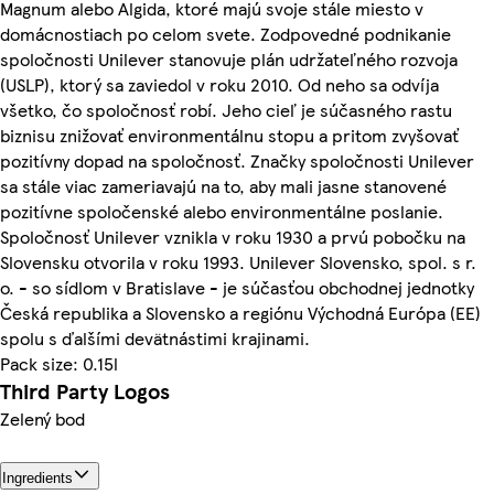
Magnum alebo Algida, ktoré majú svoje stále miesto v
domácnostiach po celom svete. Zodpovedné podnikanie
spoločnosti Unilever stanovuje plán udržateľného rozvoja
(USLP), ktorý sa zaviedol v roku 2010. Od neho sa odvíja
všetko, čo spoločnosť robí. Jeho cieľ je súčasného rastu
biznisu znižovať environmentálnu stopu a pritom zvyšovať
pozitívny dopad na spoločnosť. Značky spoločnosti Unilever
sa stále viac zameriavajú na to, aby mali jasne stanovené
pozitívne spoločenské alebo environmentálne poslanie.
Spoločnosť Unilever vznikla v roku 1930 a prvú pobočku na
Slovensku otvorila v roku 1993. Unilever Slovensko, spol. s r.
o. - so sídlom v Bratislave - je súčasťou obchodnej jednotky
Česká republika a Slovensko a regiónu Východná Európa (EE)
spolu s ďalšími devätnástimi krajinami.
Pack size: 0.15l
Third Party Logos
Zelený bod
Ingredients