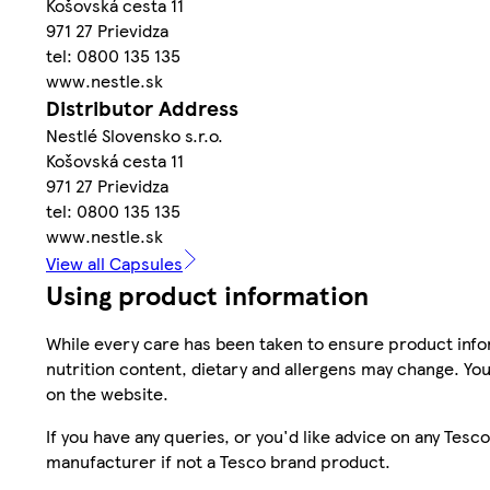
Košovská cesta 11
971 27 Prievidza
tel: 0800 135 135
www.nestle.sk
Distributor Address
Nestlé Slovensko s.r.o.
Košovská cesta 11
971 27 Prievidza
tel: 0800 135 135
www.nestle.sk
View all Capsules
Using product information
While every care has been taken to ensure product infor
nutrition content, dietary and allergens may change. You
on the website.
If you have any queries, or you'd like advice on any Te
manufacturer if not a Tesco brand product.