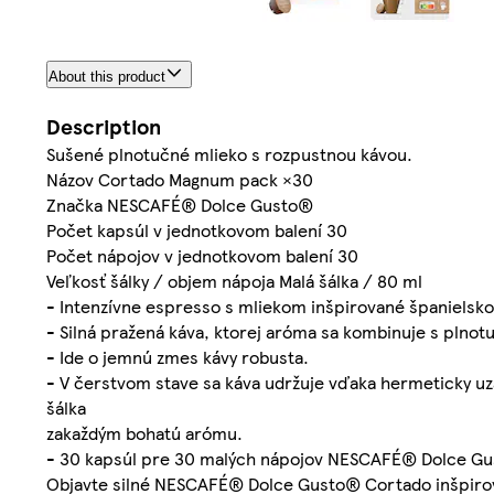
About this product
Description
Sušené plnotučné mlieko s rozpustnou kávou.
Názov Cortado Magnum pack ×30
Značka NESCAFÉ® Dolce Gusto®
Počet kapsúl v jednotkovom balení 30
Počet nápojov v jednotkovom balení 30
Veľkosť šálky / objem nápoja Malá šálka / 80 ml
- Intenzívne espresso s mliekom inšpirované španielsko
- Silná pražená káva, ktorej aróma sa kombinuje s plnot
- Ide o jemnú zmes kávy robusta.
- V čerstvom stave sa káva udržuje vďaka hermeticky
šálka
zakaždým bohatú arómu.
- 30 kapsúl pre 30 malých nápojov NESCAFÉ® Dolce G
Objavte silné NESCAFÉ® Dolce Gusto® Cortado inšpirov