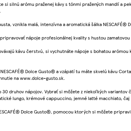
 si silnú arómu praženej kávy s tónmi pražených mandlí a p
.
robusta, vznikla malá, intenzívna a aromatická šálka NESCAFÉ®
pripravovať nápoje profesionálnej kvality s hustou zamatovou
ovávajú kávu čerstvú, si vychutnáte nápoje s bohatou arómou
 NESCAFÉ® Dolce Gusto® a vzápätí tu máte skvelú kávu Cort
hnutie na www.dolce-gusto.sk.
0 druhov nápojov. Vybrať si môžete z niekoľkých variantov čie
atické lungo, krémové cappuccino, jemné latté macchiato, čaj
NESCAFÉ® Dolce Gusto®, pomocou ktorých si môžete pripraviť