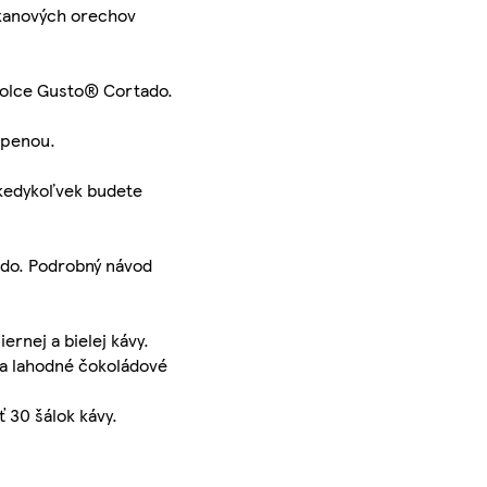
ekanových orechov
 Dolce Gusto® Cortado.
 penou.
 kedykoľvek budete
ado. Podrobný návod
rnej a bielej kávy.
 a lahodné čokoládové
 30 šálok kávy.