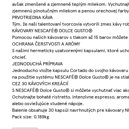
avšak zmenšené a zjemnené teplým mliekom. Vychutnajte
zjemnenú plnotučným mliekom a penou orechovej farby
PRVOTRIEDNA KÁVA
Tým, že naši talentovaní tvorcovia vytvorili zmes kávy 
KÁVOVARY NESCAFÉ® DOLCE GUSTO®
Pomocou našich kávovarov s tlakom až 15 barov môžete 
OCHRANA ČERSTVOSTI A ARÓMY
S našimi hermeticky uzatvorenými kapsulami, ktoré uch
chcieť.
JEDNODUCHÁ PRÍPRAVA
Jednoducho vložte kapsulu Cortado do svojho kávovaru
na použitie systému NESCAFÉ® Dolce Gusto® je na stia
CEZ 30 KÁVOVÝCH KREÁCIÍ
S NESCAFÉ® Dolce Gusto® si môžete vychutnať viac ako 3
Ochutnajte bohaté ristretto, intenzívne espresso, arom
alebo osviežujúce studené nápoje.
Balenie obsahuje 30 kapsúl navrhnutých pre kávovary 
Pack size: 0.189kg