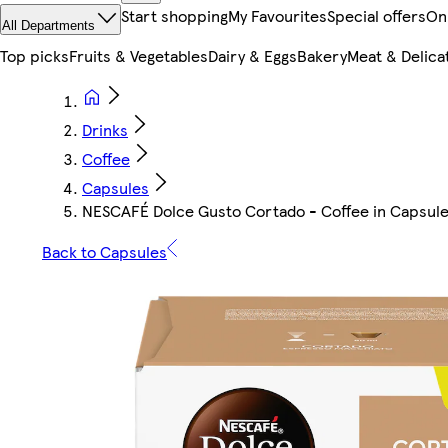
Start shopping
My Favourites
Special offers
On
All Departments
Top picks
Fruits & Vegetables
Dairy & Eggs
Bakery
Meat & Delica
Drinks
Coffee
Capsules
NESCAFÉ Dolce Gusto Cortado - Coffee in Capsule
Back to Capsules