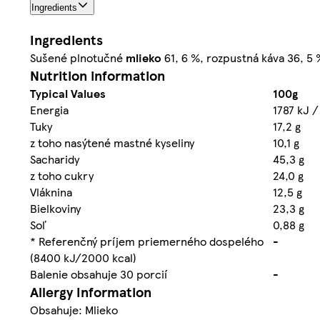
Ingredients
Ingredients
Sušené plnotučné
mlieko
61, 6 %, rozpustná káva 36, 5 
Nutrition information
Typical Values
100g
Energia
1787 kJ /
Tuky
17,2 g
z toho nasýtené mastné kyseliny
10,1 g
Sacharidy
45,3 g
z toho cukry
24,0 g
Vláknina
12,5 g
Bielkoviny
23,3 g
Soľ
0,88 g
* Referenčný príjem priemerného dospelého
-
(8400 kJ/2000 kcal)
Balenie obsahuje 30 porcií
-
Allergy Information
Obsahuje: Mlieko