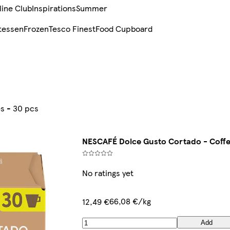
line Club
Inspirations
Summer
tessen
Frozen
Tesco Finest
Food Cupboard
s - 30 pcs
NESCAFÉ Dolce Gusto Cortado - Coffee
No ratings yet
66,08 €/kg
12,49 €
Add