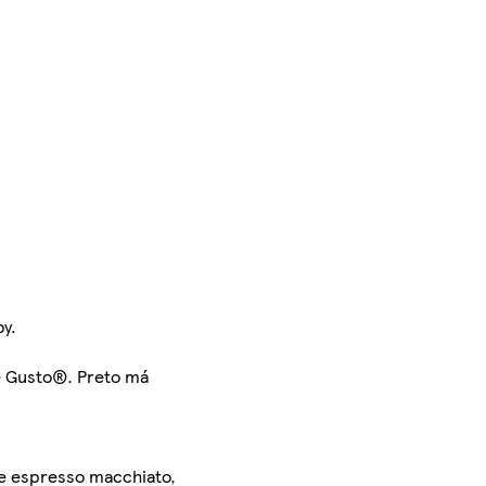
by.
e Gusto®. Preto má
ve espresso macchiato,