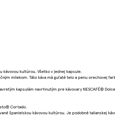
u kávovou kultúrou. Všetko v jednej kapsule.
učným mliekom. Táto káva má guľaté telo a penu orechovej far
 uzavretým kapsulám navrhnutým pre kávovary NESCAFÉ® Dolc
usto® Cortado.
ané španielskou kávovou kultúrou. Je podobné talianskej ká