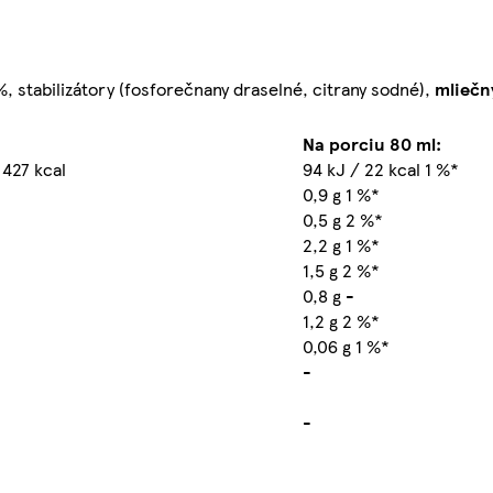
%, stabilizátory (fosforečnany draselné, citrany sodné),
mliečn
Na porciu 80 ml:
 427 kcal
94 kJ / 22 kcal 1 %*
0,9 g 1 %*
0,5 g 2 %*
2,2 g 1 %*
1,5 g 2 %*
0,8 g -
1,2 g 2 %*
0,06 g 1 %*
-
-