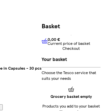
Basket
0,00 €
Current price of basket
0,00 €
Current price of bask
Checkout
Your basket
 in Capsules - 30 pcs
Choose the Tesco service that
suits your needs
Grocery basket empty
Products you add to your basket