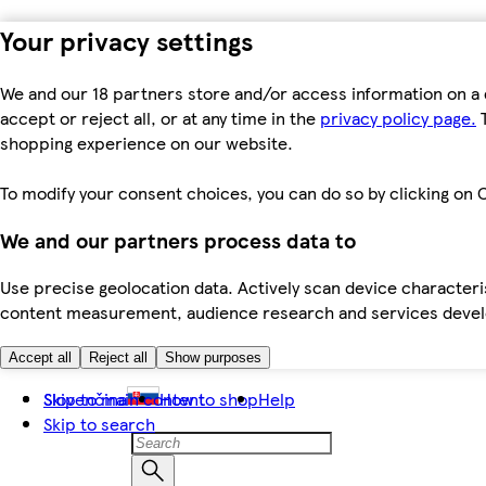
Your privacy settings
We and our 18 partners store and/or access information on a 
accept or reject all, or at any time in the
privacy policy page.
T
shopping experience on our website.
To modify your consent choices, you can do so by clicking on C
We and our partners process data to
Use precise geolocation data. Actively scan device characteris
content measurement, audience research and services dev
Accept all
Reject all
Show purposes
Skip to main content
Slovenčina
How to shop
Help
Skip to search