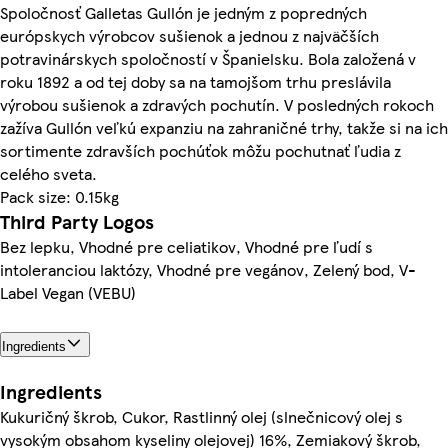
Spoločnosť Galletas Gullón je jedným z popredných
európskych výrobcov sušienok a jednou z najväčších
potravinárskych spoločností v Španielsku. Bola založená v
roku 1892 a od tej doby sa na tamojšom trhu preslávila
výrobou sušienok a zdravých pochutín. V posledných rokoch
zažíva Gullón veľkú expanziu na zahraničné trhy, takže si na ich
sortimente zdravších pochúťok môžu pochutnať ľudia z
celého sveta.
Pack size: 0.15kg
Third Party Logos
Bez lepku, Vhodné pre celiatikov, Vhodné pre ľudí s
intoleranciou laktózy, Vhodné pre vegánov, Zelený bod, V-
Label Vegan (VEBU)
Ingredients
Ingredients
Kukuričný škrob, Cukor, Rastlinný olej (slnečnicový olej s
vysokým obsahom kyseliny olejovej) 16%, Zemiakový škrob,