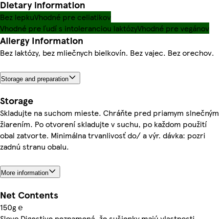
Dietary information
Bez lepku
Vhodné pre celiatikov
Vhodné pre ľudí s intoleranciou laktózy
Vhodné pre vegánov
Allergy Information
Bez laktózy, bez mliečnych bielkovín. Bez vajec. Bez orechov.
Storage and preparation
Storage
Skladujte na suchom mieste. Chráňte pred priamym slnečným
žiarením. Po otvorení skladujte v suchu, po každom použití
obal zatvorte. Minimálna trvanlivosť do/ a výr. dávka: pozri
zadnú stranu obalu.
More information
Net Contents
150g ℮
Slovo Digestive neznamená, že sušienky majú vlastnosti