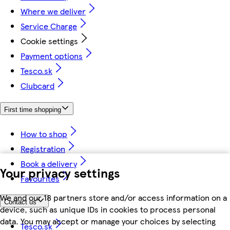
Where we deliver
Service Charge
Cookie settings
Payment options
Tesco.sk
Clubcard
First time shopping
How to shop
Registration
Book a delivery
Your privacy settings
Favourites
We and our 18 partners store and/or access information on a
Contact us
device, such as unique IDs in cookies to process personal
data. You may accept or manage your choices by selecting
Tesco.sk