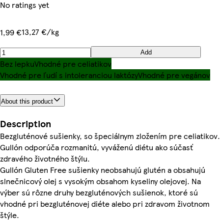
No ratings yet
13,27 €/kg
1,99 €
Add
Bez lepku
Vhodné pre celiatikov
Vhodné pre ľudí s intoleranciou laktózy
Vhodné pre vegánov
About this product
Description
Bezgluténové sušienky, so špeciálnym zložením pre celiatikov.
Gullón odporúča rozmanitú, vyváženú diétu ako súčasť
zdravého životného štýlu.
Gullón Gluten Free sušienky neobsahujú glutén a obsahujú
slnečnicový olej s vysokým obsahom kyseliny olejovej. Na
výber sú rôzne druhy bezgluténových sušienok, ktoré sú
vhodné pri bezgluténovej diéte alebo pri zdravom životnom
štýle.