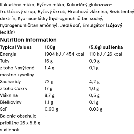
Kukuričná múka, Ryžová múka, Kukuričný glukozovo-
fruktózový sirup, Ryžový škrob, Hrachová vláknina, Rezistentný
dextrín, Kypriace látky (hydrogenuhličitan sodný,
hydrogenuhličitan amónny), Jedlá soľ, Emulgátor (
sójový
lecitín)
Nutrition information
Typical Values
100g
(5,8g) sušienka
Energia
1904 kJ / 454 kcal
110 kJ / 26 kcal
Tuky
16 g
0,9 g
z toho Nasýtené
1,4 g
0,1 g
mastné kyseliny
Sacharidy
72 g
4,2 g
z toho Cukry
17 g
1,0 g
Vláknina
8,7 g
0,5 g
Bielkoviny
1,1 g
0,1 g
Soľ
0,90 g
0,03 g
Balenie obsahuje
-
-
približne 26 x 5,8 g
sušienok