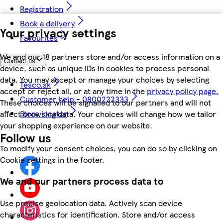
Registration
Book a delivery
Your privacy settings
Favourites
We and our 18 partners store and/or access information on a
Contact us
device, such as unique IDs in cookies to process personal
data. You may accept or manage your choices by selecting
Tesco.sk
accept or reject all, or at any time in the
privacy policy page.
Customer help - 0800222333
These choices will be signalled to our partners and will not
Store locator
affect browsing data. Your choices will change how we tailor
your shopping experience on our website.
Follow us
To modify your consent choices, you can do so by clicking on
Cookie settings in the footer.
We and our partners process data to
Use precise geolocation data. Actively scan device
characteristics for identification. Store and/or access