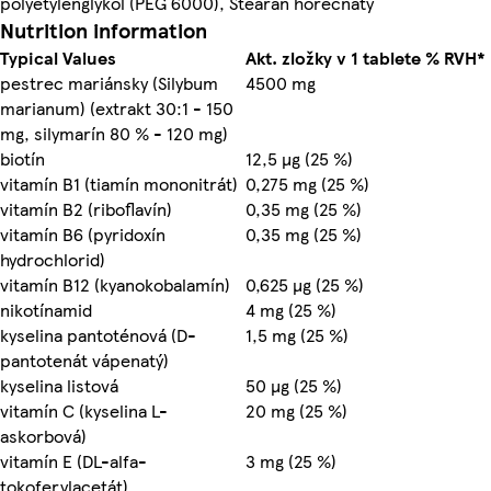
polyetylénglykol (PEG 6000), Stearan horečnatý
Nutrition information
Typical Values
Akt. zložky v 1 tablete % RVH*
pestrec mariánsky (Silybum
4500 mg
marianum) (extrakt 30:1 - 150
mg, silymarín 80 % - 120 mg)
biotín
12,5 µg (25 %)
vitamín B1 (tiamín mononitrát)
0,275 mg (25 %)
vitamín B2 (riboflavín)
0,35 mg (25 %)
vitamín B6 (pyridoxín
0,35 mg (25 %)
hydrochlorid)
vitamín B12 (kyanokobalamín)
0,625 µg (25 %)
nikotínamid
4 mg (25 %)
kyselina pantoténová (D-
1,5 mg (25 %)
pantotenát vápenatý)
kyselina listová
50 µg (25 %)
vitamín C (kyselina L-
20 mg (25 %)
askorbová)
vitamín E (DL-alfa-
3 mg (25 %)
tokoferylacetát)