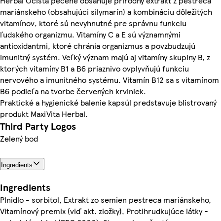
Herbal Očista pečene obsahuje prírodný extrakt z pestreca
mariánskeho (obsahujúci silymarín) a kombináciu dôležitých
vitamínov, ktoré sú nevyhnutné pre správnu funkciu
ľudského organizmu. Vitamíny C a E sú významnými
antioxidantmi, ktoré chránia organizmus a povzbudzujú
imunitný systém. Veľký význam majú aj vitamíny skupiny B, z
ktorých vitamíny B1 a B6 priaznivo ovplyvňujú funkciu
nervového a imunitného systému. Vitamín B12 sa s vitamínom
B6 podieľa na tvorbe červených krviniek.
Praktické a hygienické balenie kapsúl predstavuje blistrovaný
produkt MaxiVita Herbal.
Third Party Logos
Zelený bod
Ingredients
Ingredients
Plnidlo - sorbitol, Extrakt zo semien pestreca mariánskeho,
Vitamínový premix (viď akt. zložky), Protihrudkujúce látky -