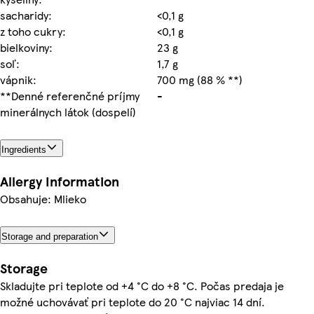
sacharidy:
<0,1 g
z toho cukry:
<0,1 g
bielkoviny:
23 g
soľ:
1,7 g
vápnik:
700 mg (88 % **)
**Denné referenčné príjmy
-
minerálnych látok (dospelí)
Ingredients
Allergy Information
Obsahuje: Mlieko
Storage and preparation
Storage
Skladujte pri teplote od +4 °C do +8 °C. Počas predaja je
možné uchovávať pri teplote do 20 °C najviac 14 dní.