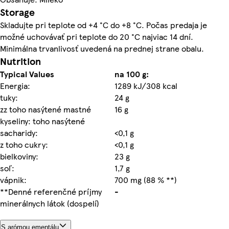
Storage
Skladujte pri teplote od +4 °C do +8 °C. Počas predaja je
možné uchovávať pri teplote do 20 °C najviac 14 dní.
Minimálna trvanlivosť uvedená na prednej strane obalu.
Nutrition
Typical Values
na 100 g:
Energia:
1289 kJ/308 kcal
tuky:
24 g
zz toho nasýtené mastné
16 g
kyseliny: toho nasýtené
sacharidy:
<0,1 g
z toho cukry:
<0,1 g
bielkoviny:
23 g
soľ:
1,7 g
vápnik:
700 mg (88 % **)
**Denné referenčné príjmy
-
minerálnych látok (dospelí)
S arómou ementálu