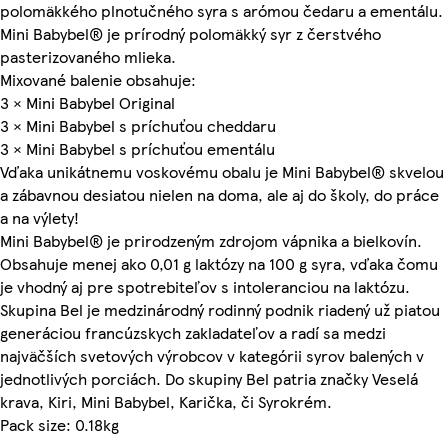
polomäkkého plnotučného syra s arómou čedaru a ementálu.
Mini Babybel® je prírodný polomäkký syr z čerstvého
pasterizovaného mlieka.
Mixované balenie obsahuje:
3 × Mini Babybel Original
3 × Mini Babybel s príchuťou cheddaru
3 × Mini Babybel s príchuťou ementálu
Vďaka unikátnemu voskovému obalu je Mini Babybel® skvelou
a zábavnou desiatou nielen na doma, ale aj do školy, do práce
a na výlety!
Mini Babybel® je prirodzeným zdrojom vápnika a bielkovín.
Obsahuje menej ako 0,01 g laktózy na 100 g syra, vďaka čomu
je vhodný aj pre spotrebiteľov s intoleranciou na laktózu.
Skupina Bel je medzinárodný rodinný podnik riadený už piatou
generáciou francúzskych zakladateľov a radí sa medzi
najväčších svetových výrobcov v kategórii syrov balených v
jednotlivých porciách. Do skupiny Bel patria značky Veselá
krava, Kiri, Mini Babybel, Karička, či Syrokrém.
Pack size: 0.18kg