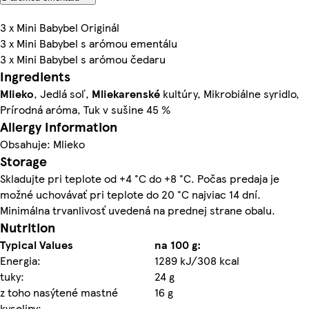
3 x Mini Babybel Originál
3 x Mini Babybel s arómou ementálu
3 x Mini Babybel s arómou čedaru
Ingredients
Mlieko
, Jedlá soľ,
Mliekarenské
kultúry, Mikrobiálne syridlo,
Prírodná aróma, Tuk v sušine 45 %
Allergy Information
Obsahuje: Mlieko
Storage
Skladujte pri teplote od +4 °C do +8 °C. Počas predaja je
možné uchovávať pri teplote do 20 °C najviac 14 dní.
Minimálna trvanlivosť uvedená na prednej strane obalu.
Nutrition
Typical Values
na 100 g:
Energia:
1289 kJ/308 kcal
tuky:
24 g
z toho nasýtené mastné
16 g
kyseliny: