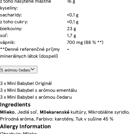
z toho nasýtené mastné
16 g
kyseliny:
sacharidy:
<0,1 g
z toho cukry:
<0,1 g
bielkoviny:
23 g
soľ:
1,7 g
vápnik:
700 mg (88 % **)
**Denné referenčné príjmy
-
minerálnych látok (dospelí)
S arómou čedaru
3 x Mini Babybel Originál
3 x Mini Babybel s arómou ementálu
3 x Mini Babybel s arómou čedaru
Ingredients
Mlieko
, Jedlá soľ,
Mliekarenské
kultúry, Mikrobiálne syridlo,
Prírodná aróma, Farbivo: karotény, Tuk v sušine 45 %
Allergy Information
Obsahuje: Mlieko