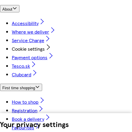
About
Accessibility
Where we deliver
Service Charge
Cookie settings
Payment options
Tesco.sk
Clubcard
First time shopping
How to shop
Registration
Book a delivery
Your privacy settings
Favourites