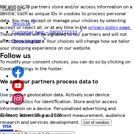
We and our 18 partners store and/or access information on a
Contact us
device, such as unique IDs in cookies to process personal
data. You may accept or manage your choices by selecting
Tesco.sk
accept or reject all, or at any time in the
privacy policy page.
Customer help - 0800222333
These choices will be signalled to our partners and will not
Store locator
affect browsing data. Your choices will change how we tailor
your shopping experience on our website.
Follow us
To modify your consent choices, you can do so by clicking on
Cookie settings in the footer.
We and our partners process data to
Use precise geolocation data. Actively scan device
characteristics for identification. Store and/or access
information on a device. Personalised advertising and
©
Tesco Stores SR, a.s. 2026
content, advertising and content measurement, audience
research and services development.
List of vendors