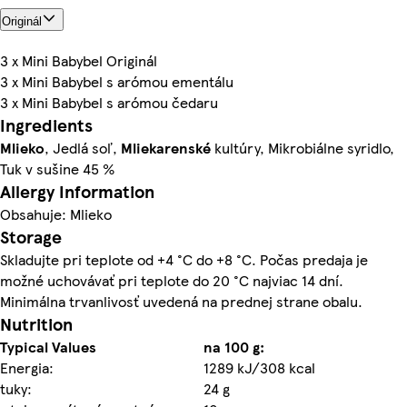
Originál
3 x Mini Babybel Originál
3 x Mini Babybel s arómou ementálu
3 x Mini Babybel s arómou čedaru
Ingredients
Mlieko
, Jedlá soľ,
Mliekarenské
kultúry, Mikrobiálne syridlo,
Tuk v sušine 45 %
Allergy Information
Obsahuje: Mlieko
Storage
Skladujte pri teplote od +4 °C do +8 °C. Počas predaja je
možné uchovávať pri teplote do 20 °C najviac 14 dní.
Minimálna trvanlivosť uvedená na prednej strane obalu.
Nutrition
Typical Values
na 100 g:
Energia:
1289 kJ/308 kcal
tuky:
24 g