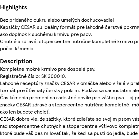
Highlights
Bez pridaného cukru alebo umelých dochucovadiel
Kapsičky CESAR sú ideálny formát pre lahodné čerstvé pokrm
ako doplnok k suchému krmivu pre psov.
Chutné a zdravé, stopercentne nutrične kompletné krmivo p
počas kŕmenia.
Description
Kompletné mokré krmivo pre dospelé psy.
Registračné číslo: SK 300010.
Lahodné receptúry značky CESAR v omáčke alebo v želé v pra
formát pre šťavnatý čerstvý pokrm. Podáva sa samostatne al
Čas kŕmenia premení na radostné chvíle pre vášho psa... aj p
značky CESAR zdravé a stopercentne nutrične kompletné, môže
ako len budete chcieť.
CESAR dobre vie, že zážitky, ktoré zdieľate so svojim psom vás
rad stopercentne chutných a stopercentne výživovo kompletn
ktoré bude váš pes milovať tak, že keď sa pustí do jedla, bude t