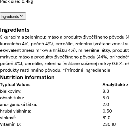
Pack size: 0.4kg
Ingredients
Ingredients
S kuracím a zeleninou: mäso a produkty živočíšneho pôvodu (
kuracieho 4%, pečeň 4%), cereálie, zelenina (vrátane zmesi s
ekvivalent zmesi mrkvy a hrášku 4%), minerálne látky, produk
mrkvou: mäso a produkty živočíšneho pôvodu (44%, prírodné
pečeň 4%), cereálie, zelenina (vrátane sušenej mrkvy 0.5%, ek
produkty rastlinného pôvodu, *Prírodné ingrediencie
Nutrition information
Typical Values
Analytické z
bielkoviny:
8.3
obsah tuku:
5.0
anorganická látka:
2.0
hrubá vláknina:
0.50
vlhkosť:
81.0
Vitamín D:
230 IU