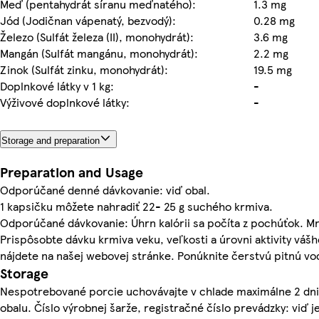
Meď (pentahydrát síranu meďnatého):
1.3 mg
Jód (Jodičnan vápenatý, bezvodý):
0.28 mg
Železo (Sulfát železa (II), monohydrát):
3.6 mg
Mangán (Sulfát mangánu, monohydrát):
2.2 mg
Zinok (Sulfát zinku, monohydrát):
19.5 mg
Doplnkové látky v 1 kg:
-
Výživové doplnkové látky:
-
Storage and preparation
Preparation and Usage
Odporúčané denné dávkovanie: viď obal.
1 kapsičku môžete nahradiť 22- 25 g suchého krmiva.
Odporúčané dávkovanie: Úhrn kalórii sa počíta z pochúťok. Mno
Prispôsobte dávku krmiva veku, veľkosti a úrovni aktivity váš
nájdete na našej webovej stránke. Ponúknite čerstvú pitnú vod
Storage
Nespotrebované porcie uchovávajte v chlade maximálne 2 dni.
obalu. Číslo výrobnej šarže, registračné číslo prevádzky: viď j