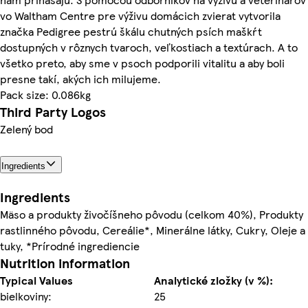
vo Waltham Centre pre výživu domácich zvierat vytvorila
značka Pedigree pestrú škálu chutných psích maškŕt
dostupných v rôznych tvaroch, veľkostiach a textúrach. A to
všetko preto, aby sme v psoch podporili vitalitu a aby boli
presne takí, akých ich milujeme.
Pack size: 0.086kg
Third Party Logos
Zelený bod
Ingredients
Ingredients
Mäso a produkty živočíšneho pôvodu (celkom 40%), Produkty
rastlinného pôvodu, Cereálie*, Minerálne látky, Cukry, Oleje a
tuky, *Prírodné ingrediencie
Nutrition information
Typical Values
Analytické zložky (v %):
bielkoviny:
25