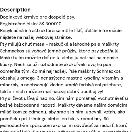
Description
Doplnkové krmivo pre dospelé psy.
Registračné číslo: SK 300010.
Recyklačná infraštruktúra sa môže líšiť, ďalšie informácie
nájdete na našej webovej stránke.
Psy milujú chuť mäsa – mäkučké a lahodné psie maškrty
Schmackos sú voňavé jemné prúžky, ktoré psy zbožňujú.
Maškrtu im môžete dať celú, alebo ju natrhať na menšie
kúsky. Nech sa už rozhodnete akokoľvek, svojho psa
odmeníte tým, čo má najradšej. Psie maškrty Schmackos
obsahujú omega-3 nenasýtené mastné kyseliny, vitamíny a
minerály, a neobsahujú žiadne umelé farbivá ani príchute,
takže z nich môžete mať naozaj dobrý pocit aj vy!
Psy si život užívajú naplno, čím nám pomáhajú vychutnávať si
bežné každodenné radosti. Maškrty dávame našim domácim
miláčikom za odmenu, aby sme si s nimi upevnili vzťah, ako
pomôcku pri tréningu alebo len tak, v rámci hry. Sú
jednoduchým spôsobom ako sa im odvďačiť za radosť, ktorú
nám prinášajú. S pomocou odborníkov na výživu a veterinárov