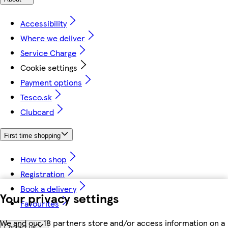
Accessibility
Where we deliver
Service Charge
Cookie settings
Payment options
Tesco.sk
Clubcard
First time shopping
How to shop
Registration
Book a delivery
Your privacy settings
Favourites
We and our 18 partners store and/or access information on a
Contact us