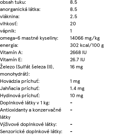
obsah tuku:
8.5
anorganická látka:
8.5
vláknina:
2.5
vlhkosť:
20
vápnik:
1
omega-6 mastné kyseliny:
14066 mg/kg
energia:
302 kcal/100 g
Vitamín A:
2668 IU
Vitamín E:
26.7 IU
Železo (Sulfát šeleza (II),
16 mg
monohydrát):
Hovädzia príchuť:
1 mg
Jahňacia príchuť:
1.4 mg
Hydinová príchuť:
10 mg
Doplnkové látky v 1 kg:
-
Antioxidanty a konzervačné
-
látky
Výživové doplnkové látky:
-
Senzorické dopInkové látky:
-