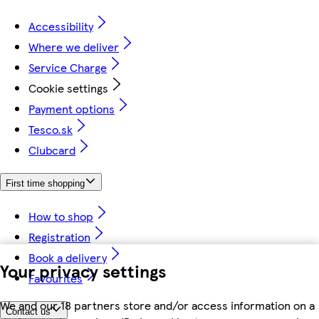
Accessibility
Where we deliver
Service Charge
Cookie settings
Payment options
Tesco.sk
Clubcard
First time shopping
How to shop
Registration
Book a delivery
Your privacy settings
Favourites
We and our 18 partners store and/or access information on a
Contact us