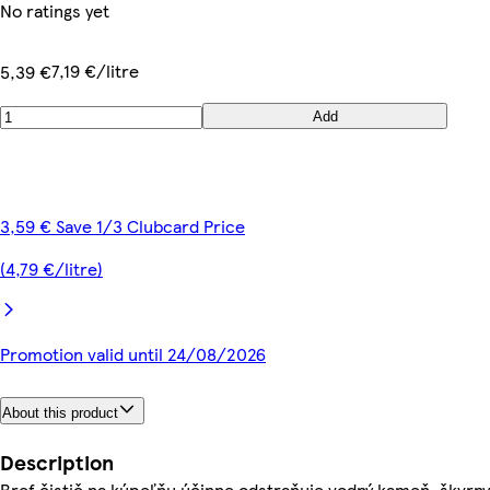
No ratings yet
7,19 €/litre
5,39 €
Add
3,59 € Save 1/3 Clubcard Price
(4,79 €/litre)
Promotion valid until 24/08/2026
About this product
Description
Bref čistič na kúpeľňu účinne odstraňuje vodný kameň, škvrny