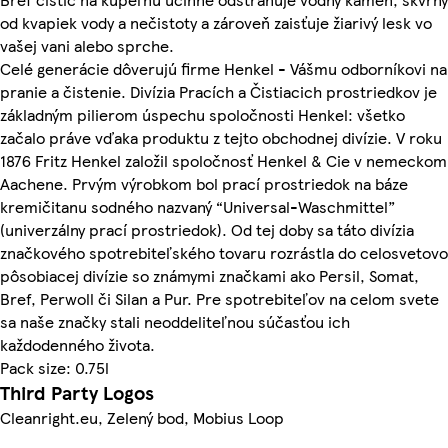
od kvapiek vody a nečistoty a zároveň zaisťuje žiarivý lesk vo
vašej vani alebo sprche.
Celé generácie dôverujú firme Henkel - Vášmu odborníkovi na
pranie a čistenie. Divízia Pracích a Čistiacich prostriedkov je
základným pilierom úspechu spoločnosti Henkel: všetko
začalo práve vďaka produktu z tejto obchodnej divízie. V roku
1876 Fritz Henkel založil spoločnosť Henkel & Cie v nemeckom
Aachene. Prvým výrobkom bol prací prostriedok na báze
kremičitanu sodného nazvaný “Universal-Waschmittel”
(univerzálny prací prostriedok). Od tej doby sa táto divízia
značkového spotrebiteľského tovaru rozrástla do celosvetovo
pôsobiacej divízie so známymi značkami ako Persil, Somat,
Bref, Perwoll či Silan a Pur. Pre spotrebiteľov na celom svete
sa naše značky stali neoddeliteľnou súčasťou ich
každodenného života.
Pack size: 0.75l
Third Party Logos
Cleanright.eu, Zelený bod, Mobius Loop