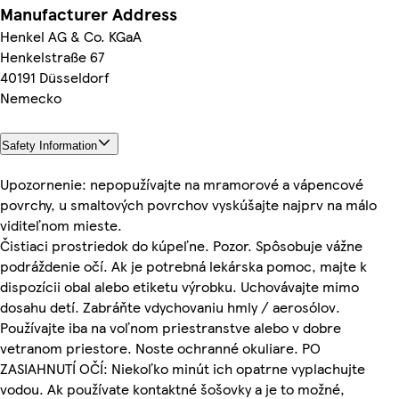
Manufacturer Address
Henkel AG & Co. KGaA
Henkelstraße 67
40191 Düsseldorf
Nemecko
Safety Information
Upozornenie: nepopužívajte na mramorové a vápencové
povrchy, u smaltových povrchov vyskúšajte najprv na málo
viditeľnom mieste.
Čistiaci prostriedok do kúpeľne. Pozor. Spôsobuje vážne
podráždenie očí. Ak je potrebná lekárska pomoc, majte k
dispozícii obal alebo etiketu výrobku. Uchovávajte mimo
dosahu detí. Zabráňte vdychovaniu hmly / aerosólov.
Používajte iba na voľnom priestranstve alebo v dobre
vetranom priestore. Noste ochranné okuliare. PO
ZASIAHNUTÍ OČÍ: Niekoľko minút ich opatrne vyplachujte
vodou. Ak používate kontaktné šošovky a je to možné,