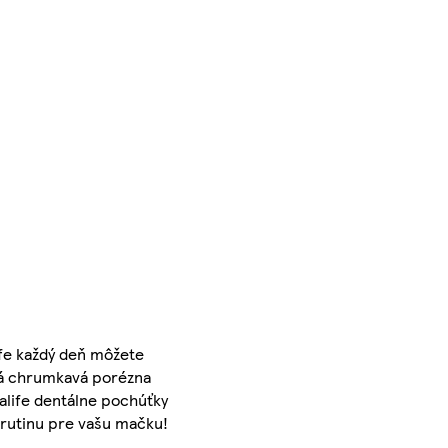
ife každý deň môžete
utá chrumkavá porézna
alife dentálne pochúťky
 rutinu pre vašu mačku!