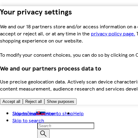
Your privacy settings
We and our 18 partners store and/or access information on a 
accept or reject all, or at any time in the
privacy policy page.
T
shopping experience on our website.
To modify your consent choices, you can do so by clicking on C
We and our partners process data to
Use precise geolocation data. Actively scan device characteris
content measurement, audience research and services dev
Accept all
Reject all
Show purposes
Skip to main content
Slovenčina
How to shop
Help
Skip to search