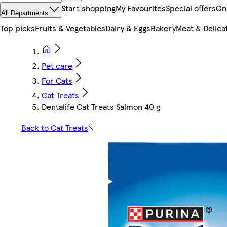
Start shopping
My Favourites
Special offers
On
All Departments
Top picks
Fruits & Vegetables
Dairy & Eggs
Bakery
Meat & Delica
Pet care
For Cats
Cat Treats
Dentalife Cat Treats Salmon 40 g
Back to Cat Treats