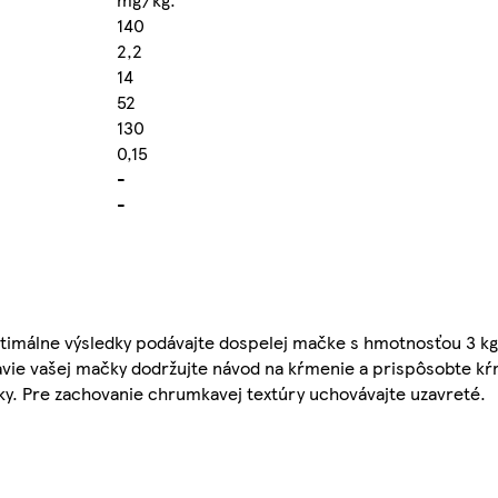
140
2,2
14
52
130
0,15
-
-
imálne výsledky podávajte dospelej mačke s hmotnosťou 3 kg
zdravie vašej mačky dodržujte návod na kŕmenie a prispôsobte 
ky. Pre zachovanie chrumkavej textúry uchovávajte uzavreté.