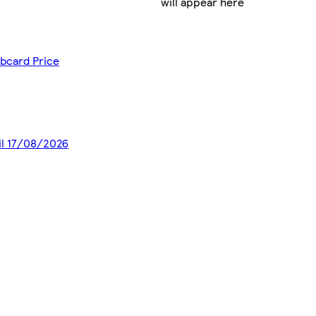
will appear here
ubcard Price
il 17/08/2026