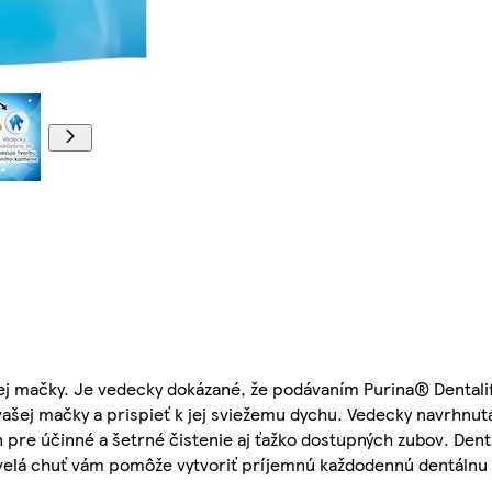
vašej mačky. Je vedecky dokázané, že podávaním Purina® Dental
vašej mačky a prispieť k jej sviežemu dychu. Vedecky navrhn
 pre účinné a šetrné čistenie aj ťažko dostupných zubov. Dent
 skvelá chuť vám pomôže vytvoriť príjemnú každodennú dentálnu