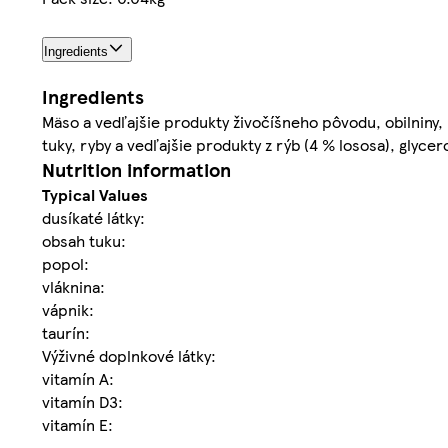
Ingredients
Ingredients
Mäso a vedľajšie produkty živočíšneho pôvodu, obilniny, 
tuky, ryby a vedľajšie produkty z rýb (4 % lososa), glycer
Nutrition information
Typical Values
dusíkaté látky:
obsah tuku:
popol:
vláknina:
vápnik:
taurín:
Výživné doplnkové látky:
vitamín A:
vitamín D3:
vitamín E:
-