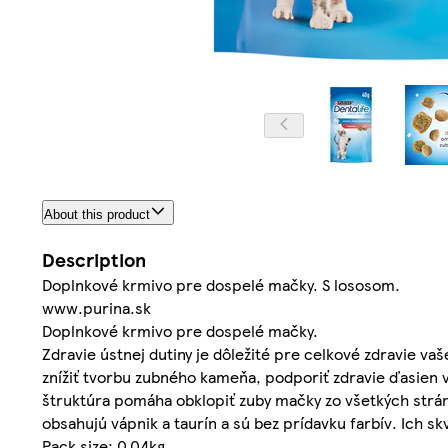
About this product
Description
Doplnkové krmivo pre dospelé mačky. S lososom.
www.purina.sk
Doplnkové krmivo pre dospelé mačky.
Zdravie ústnej dutiny je dôležité pre celkové zdravie 
znížiť tvorbu zubného kameňa, podporiť zdravie ďasien 
štruktúra pomáha obklopiť zuby mačky zo všetkých strán
obsahujú vápnik a taurín a sú bez prídavku farbív. Ich
Pack size: 0.04kg