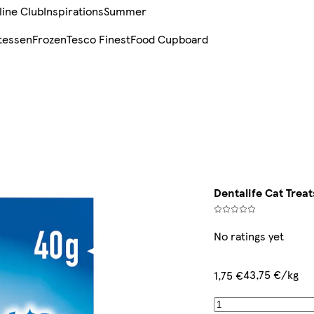
line Club
Inspirations
Summer
tessen
Frozen
Tesco Finest
Food Cupboard
Dentalife Cat Trea
No ratings yet
43,75 €/kg
1,75 €