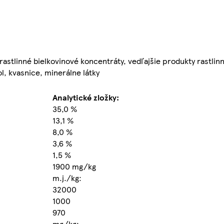
rastlinné bielkovinové koncentráty, vedľajšie produkty rastlin
ol, kvasnice, minerálne látky
Analytické zložky:
35,0 %
13,1 %
8,0 %
3,6 %
1,5 %
1900 mg/kg
m.j./kg:
32000
1000
970
mg/kg: