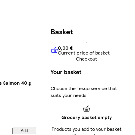
Basket
0,00 €
Current price of basket
0,00 €
Current price of bask
Checkout
Your basket
ts Salmon 40 g
Choose the Tesco service that
suits your needs
Grocery basket empty
Products you add to your basket
Add