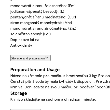
monohydrát síranu železnatého: (Fe:)
jodičnan vápenatý bezvodý: (I:)
pentahydrát síranu meďnatého: (Cu:)
síran manganatý monohydrát: (Mn:)
monohydrát síranu zinočnatého: (Zn:)
seleničitan sodný: (Se:)
Doplnkové látky:
Antioxidanty
Storage and preparation
Preparation and Usage
Návod na kŕmenie pre mačku s hmotnosťou 3 kg: Pre opt
Čerstvá pitná voda by mala byť vždy k dispozícii. Pre 
krmiva. Dohliadajte na svoju mačku pri podávaní pochúť
Storage
Krmivo skladujte na suchom a chladnom mieste.