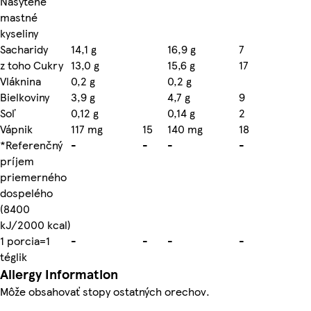
Nasýtené
mastné
kyseliny
Sacharidy
14,1 g
16,9 g
7
z toho Cukry
13,0 g
15,6 g
17
Vláknina
0,2 g
0,2 g
Bielkoviny
3,9 g
4,7 g
9
Soľ
0,12 g
0,14 g
2
Vápnik
117 mg
15
140 mg
18
*Referenčný
-
-
-
-
príjem
priemerného
dospelého
(8400
kJ/2000 kcal)
1 porcia=1
-
-
-
-
téglik
Allergy Information
Môže obsahovať stopy ostatných orechov.