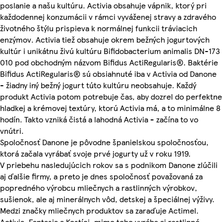
poslanie a našu kultúru. Activia obsahuje vápnik, ktorý pri
každodennej konzumácii v rámci vyváženej stravy a zdravého
životného štýlu prispieva k normálnej funkcii tráviacich
enzýmov. Activia tiež obsahuje okrem bežných jogurtových
kultúr i unikátnu živú kultúru Bifidobacterium animalis DN-173
010 pod obchodným názvom Bifidus ActiRegularis®. Baktérie
Bifidus ActiRegularis® sú obsiahnuté iba v Activia od Danone
- žiadny iný bežný jogurt túto kultúru neobsahuje. Každý
produkt Activia potom potrebuje čas, aby dozrel do perfektne
hladkej a krémovej textúry, ktorú Activia má, a to minimálne 8
hodín. Takto vzniká čistá a lahodná Activia - začína to vo
vnútri.
Spoločnosť Danone je pôvodne španielskou spoločnosťou,
ktorá začala vyrábať svoje prvé jogurty už v roku 1919.
V priebehu nasledujúcich rokov sa s podnikom Danone zlúčili
aj ďalšie firmy, a preto je dnes spoločnosť považovaná za
popredného výrobcu mliečnych a rastlinných výrobkov,
sušienok, ale aj minerálnych vôd, detskej a špeciálnej výživy.
Medzi značky mliečnych produktov sa zaraďuje Actimel.
Activia, Fantasia a Kostíci, mimo toho vyrába aj rastlinné