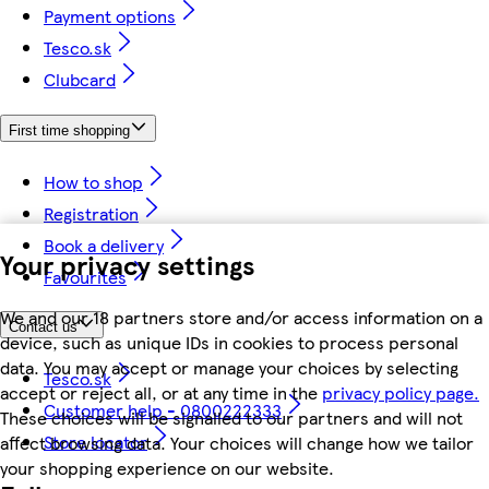
Payment options
Tesco.sk
Clubcard
First time shopping
How to shop
Registration
Book a delivery
Your privacy settings
Favourites
We and our 18 partners store and/or access information on a
Contact us
device, such as unique IDs in cookies to process personal
data. You may accept or manage your choices by selecting
Tesco.sk
accept or reject all, or at any time in the
privacy policy page.
Customer help - 0800222333
These choices will be signalled to our partners and will not
Store locator
affect browsing data. Your choices will change how we tailor
your shopping experience on our website.