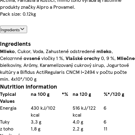
produkty značky Alpro a Provamel.
Pack size: 0.12kg
Ingredients
Ingredients
Mlieko
, Cukor, Voda, Zahustené odstredené
mlieko
,
Celozrnné
ovsené
vločky 1 %,
Vlašské orechy
0, 9 %,
Mliečne
bielkoviny, Arómy, Karamelizovaný cukrový sirup, Jogurtové
kultúry a Bifidus ActiRegularis CNCM I-2494 v počtu počte
min. 4x10⁹/100 g
Nutrition information
Typical
na 100 g
*%
na 120 g
%*/120 g
Values
Energia
430 kJ/102
516 kJ/122
6
kcal
kcal
Tuky
3,3 g
4,0 g
6
z toho
1,8 g
2,2 g
11