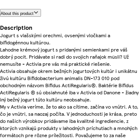
About this product
Description
Jogurt s vlašskými orechmi, ovsenými vločkami a
bifidogénnou kultúrou.
Lahodne krémový jogurt s pridanými semienkami pre váš
dobrý pocit. Pridávate si radi do svojich raňajok müsli? Už
nemusíte - Activia pre vás má praktické riešenie.
Activia obsahuje okrem bežných jogurtových kultúr i unikátnu
živú kultúru Bifidobacterium animalis DN-173 010 pod
obchodným názvom Bifidus ActiRegularis®. Baktérie Bifidus
ActiRegularis ® sú obsiahnuté iba v Activia od Danone - žiadny
iný bežný jogurt túto kultúru neobsahuje.
My v Activia veríme, že to ako sa cítime, začína vo vnútri. A to,
čo je vnútri, sa naozaj počíta. V jednoduchosti je krása, preto
do našich výrobkov pridávame iba kvalitné ingrediencie, z
ktorých vznikajú produkty v lahodných príchutiach a mnohých
formátoch pre rôzne príležitosti. Považujeme to za naše