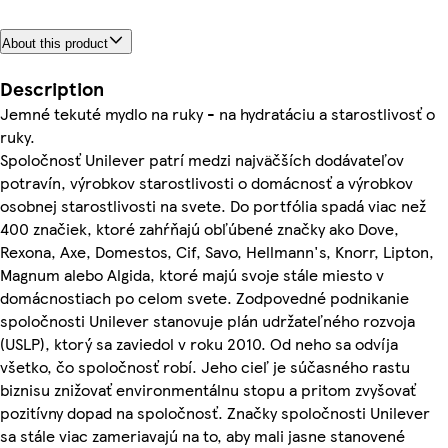
About this product
Description
Jemné tekuté mydlo na ruky - na hydratáciu a starostlivosť o
ruky.
Spoločnosť Unilever patrí medzi najväčších dodávateľov
potravín, výrobkov starostlivosti o domácnosť a výrobkov
osobnej starostlivosti na svete. Do portfólia spadá viac než
400 značiek, ktoré zahŕňajú obľúbené značky ako Dove,
Rexona, Axe, Domestos, Cif, Savo, Hellmann's, Knorr, Lipton,
Magnum alebo Algida, ktoré majú svoje stále miesto v
domácnostiach po celom svete. Zodpovedné podnikanie
spoločnosti Unilever stanovuje plán udržateľného rozvoja
(USLP), ktorý sa zaviedol v roku 2010. Od neho sa odvíja
všetko, čo spoločnosť robí. Jeho cieľ je súčasného rastu
biznisu znižovať environmentálnu stopu a pritom zvyšovať
pozitívny dopad na spoločnosť. Značky spoločnosti Unilever
sa stále viac zameriavajú na to, aby mali jasne stanovené