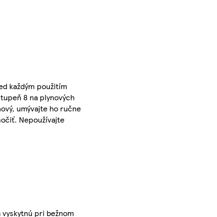
red každým použitím
stupeň 8 na plynových
nový, umývajte ho ručne
očiť. Nepoužívajte
a vyskytnú pri bežnom