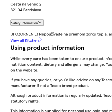
Cesta na Senec 2
821 04 Bratislava
Safety Information
UPOZORNENIE! Nepoužívajte na priamom zdroji tepla, ani 
View all Kitchen
Using product information
While every care has been taken to ensure product infor
nutrition content, dietary and allergens may change. You
on the website.
If you have any queries, or you'd like advice on any Te
manufacturer if not a Tesco brand product.
Although product information is regularly updated, Tesco 
statutory rights.
This information is supplied for personal use only, and