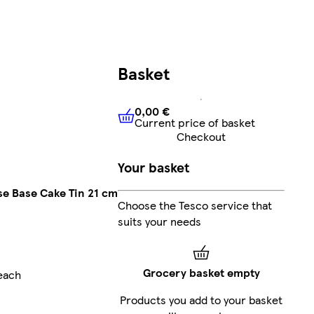
Basket
0,00 €
Current price of basket
0,00 €
Current price of bask
Checkout
Your basket
e Base Cake Tin 21 cm
Choose the Tesco service that
suits your needs
Grocery basket empty
each
Products you add to your basket