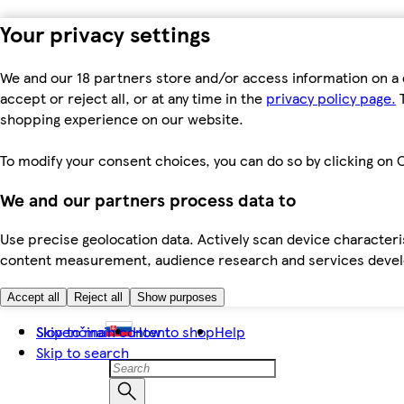
Your privacy settings
We and our 18 partners store and/or access information on a 
accept or reject all, or at any time in the
privacy policy page.
T
shopping experience on our website.
To modify your consent choices, you can do so by clicking on C
We and our partners process data to
Use precise geolocation data. Actively scan device characteris
content measurement, audience research and services dev
Accept all
Reject all
Show purposes
Skip to main content
Slovenčina
How to shop
Help
Skip to search