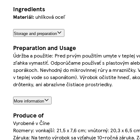
Ingredients
Materiál:
uhlíková oceľ
Storage and preparation
Preparation and Usage
Údržba a použitie: Pred prvým použitím umyte v teplej
zľahka vymastiť. Odporúčame používať s plastovým aleb
sporákoch. Nevhodný do mikrovlnnej rúry a mrazničky. V
v teplej vode so saponátom). Výrobok očistite hneď, ak
drôtenky, ani abrazívne čistiace prostriedky.
More information
Produce of
Vyrobené v Číne
Rozmery: vonkajší: 21,5 x 7,6 cm; vnútorný: 20,3 x 6,5 cm
Záruka: Na tento výrobok sa vzťahuje 10-ročná záruka. Z