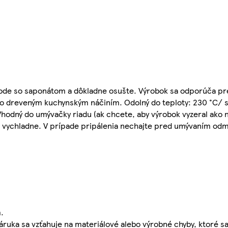
 vode so saponátom a dôkladne osušte. Výrobok sa odporúča p
o dreveným kuchynským náčiním. Odolný do teploty: 230 °C/ 
hodný do umývačky riadu (ak chcete, aby výrobok vyzeral ako 
o vychladne. V prípade pripálenia nechajte pred umývaním odm
.
áruka sa vzťahuje na materiálové alebo výrobné chyby, ktoré s