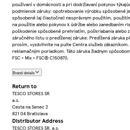
používaní v domácnosti a pri dodržiavaní pokynov týkaj
podmienok záruky: opotrebovanie výrobku spôsobené je
spôsobené (aj čiastočne) nesprávnym použitím, použit
na použitie alebo pokynov k údržbe alebo zanedbaním riad
poškodenie spôsobené prehriatím, poškriabania alebo zm
záručného listu o predĺženej záruke. Predĺžená záruka pl
prosím, vyzdvihnite na pulte Centra služieb zákazníkom
reklamačným poriadkom. Táto záruka žiadnym spôsobom 
FSC - Mix - FSC® C150870.
Brand details
Return to
TESCO STORES SR
a.s.
Cesta na Senec 2
821 04 Bratislava
Distributor Address
TESCO STORES SR, a.s.