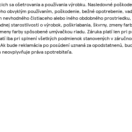
úcich sa ošetrovania a používania výrobku. Nasledovné poškode
ho obvyklým používaním, poškodenie, bežné opotrebenie, vady
ím nevhodného čistiaceho alebo iného obdobného prostriedku
nej starostlivosti o výrobok, poškriabania, škvrny, zmeny farb
eny farby spôsobené umývačkou riadu. Záruka platí len pri pr
atí iba pri splnení všetkých podmienok stanovených v záručnom 
. Ak bude reklamácia po posúdení uznaná za opodstatnenú, bud
neovplyvňuje práva spotrebiteľa.