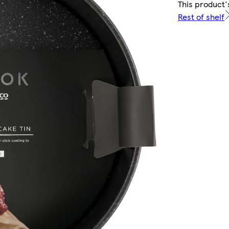
This product'
Rest of shelf