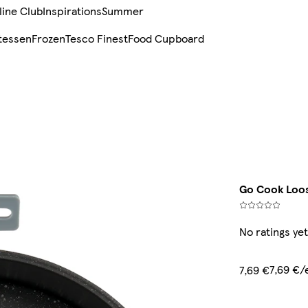
line Club
Inspirations
Summer
tessen
Frozen
Tesco Finest
Food Cupboard
Go Cook Loos
No ratings yet
7,69 €/
7,69 €