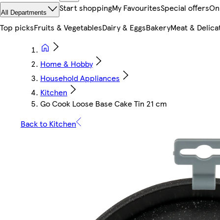
Start shopping
My Favourites
Special offers
On
All Departments
Top picks
Fruits & Vegetables
Dairy & Eggs
Bakery
Meat & Delica
Home & Hobby
Household Appliances
Kitchen
Go Cook Loose Base Cake Tin 21 cm
Back to Kitchen