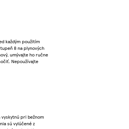
red každým použitím
stupeň 8 na plynových
nový, umývajte ho ručne
očiť. Nepoužívajte
a vyskytnú pri bežnom
nia sú vylúčené z