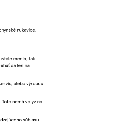
uchynské rukavice.
ustále menia, tak
iehať sa len na
servis, alebo výrobcu
. Toto nemá vplyv na
ádzajúceho súhlasu