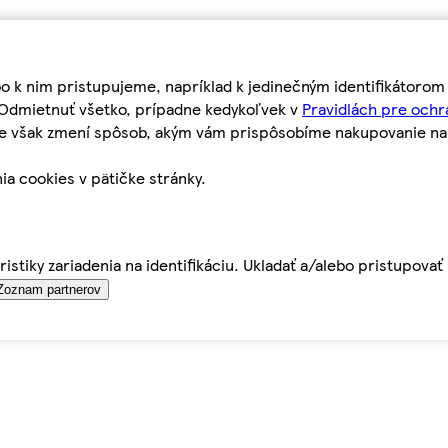
bo k nim pristupujeme, napríklad k jedinečným identifikátoro
o Odmietnuť všetko, prípadne kedykoľvek v
Pravidlách pre ochr
tie však zmení spôsob, akým vám prispôsobíme nakupovanie n
ia cookies v pätičke stránky.
istiky zariadenia na identifikáciu. Ukladať a/alebo pristupova
Zoznam partnerov