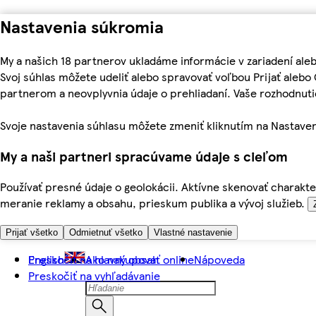
Nastavenia súkromia
My a našich 18 partnerov ukladáme informácie v zariadení ale
Svoj súhlas môžete udeliť alebo spravovať voľbou Prijať aleb
partnerom a neovplyvnia údaje o prehliadaní. Vaše rozhodnu
Svoje nastavenia súhlasu môžete zmeniť kliknutím na Nastaven
My a naši partneri spracúvame údaje s cieľom
Používať presné údaje o geolokácii. Aktívne skenovať charakter
meranie reklamy a obsahu, prieskum publika a vývoj služieb.
Prijať všetko
Odmietnuť všetko
Vlastné nastavenie
Preskočiť na hlavný obsah
English
Ako nakupovať online
Nápoveda
Preskočiť na vyhľadávanie