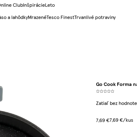
nline Club
Inšpirácie
Leto
so a lahôdky
Mrazené
Tesco Finest
Trvanlivé potraviny
Go Cook Forma na
Zatiaľ bez hodnote
7,69 €/kus
7,69 €