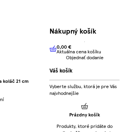
Nákupný košík
0,00 €
Aktuálna cena košíku
0,00 €
Aktuálna cena košíku
Objednať dodanie
Váš košík
 koláč 21 cm
Vyberte službu, ktorá je pre Vás
najvhodnejšie
ní
Prázdny košík
Produkty, ktoré pridáte do