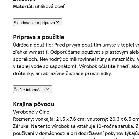
Materiál:
uhlíková oceľ
Skladovanie a príprava
Príprava a použitie
Údržba a použitie: Pred prvým použitím umyte v teplej
zľahka vymastiť. Odporúčame používať s plastovým aleb
sporákoch. Nevhodný do mikrovlnnej rúry a mrazničky. V
v teplej vode so saponátom). Výrobok očistite hneď, ak
drôtenky, ani abrazívne čistiace prostriedky.
Ďalšie informácie
Krajina pôvodu
Vyrobené v Číne
Rozmery: vonkajší: 21,5 x 7,6 cm; vnútorný: 20,3 x 6,5 cm
Záruka: Na tento výrobok sa vzťahuje 10-ročná záruka. Z
používaní v domácnosti a pri dodržiavaní pokynov týkaj