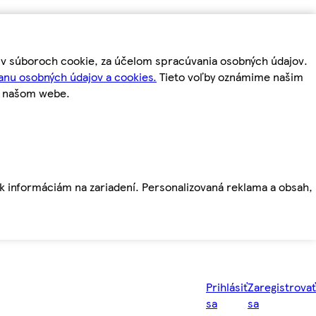
m v súboroch cookie, za účelom spracúvania osobných údajov.
anu osobných údajov a cookies.
Tieto voľby oznámime našim
a našom webe.
ť k informáciám na zariadení. Personalizovaná reklama a obsah,
Prihlásiť
Zaregistrovať
sa
sa