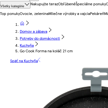
Nakupujte teraz
Obľúbené
Špeciálne ponuky
O
Všetky kategórie
Top ponuky
Ovocie, zelenina
Mliečne výrobky a vajcia
Pekáreň
Mä
Domov a zábava
Potreby do domácnosti
Kuchyňa
Go Cook Forma na koláč 21 cm
Späť na Kuchyňa