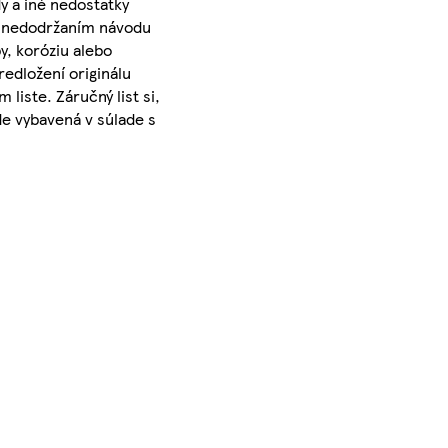
 a iné nedostatky
, nedodržaním návodu
y, koróziu alebo
edložení originálu
liste. Záručný list si,
e vybavená v súlade s