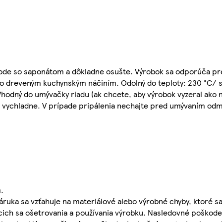
 vode so saponátom a dôkladne osušte. Výrobok sa odporúča p
o dreveným kuchynským náčiním. Odolný do teploty: 230 °C/ 
hodný do umývačky riadu (ak chcete, aby výrobok vyzeral ako 
o vychladne. V prípade pripálenia nechajte pred umývaním odm
.
áruka sa vzťahuje na materiálové alebo výrobné chyby, ktoré s
úcich sa ošetrovania a používania výrobku. Nasledovné poškode