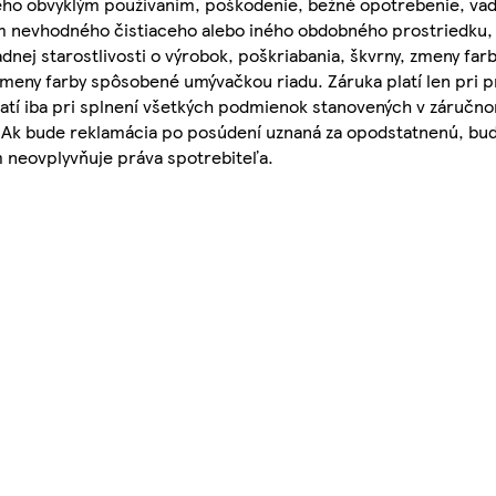
ho obvyklým používaním, poškodenie, bežné opotrebenie, vady
ím nevhodného čistiaceho alebo iného obdobného prostriedku
nej starostlivosti o výrobok, poškriabania, škvrny, zmeny farb
eny farby spôsobené umývačkou riadu. Záruka platí len pri pr
atí iba pri splnení všetkých podmienok stanovených v záručnom 
. Ak bude reklamácia po posúdení uznaná za opodstatnenú, bud
neovplyvňuje práva spotrebiteľa.