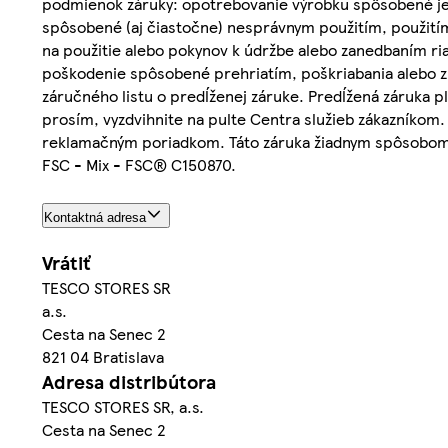
podmienok záruky: opotrebovanie výrobku spôsobené je
spôsobené (aj čiastočne) nesprávnym použitím, použit
na použitie alebo pokynov k údržbe alebo zanedbaním riad
poškodenie spôsobené prehriatím, poškriabania alebo zm
záručného listu o predĺženej záruke. Predĺžená záruka pl
prosím, vyzdvihnite na pulte Centra služieb zákazníkom
reklamačným poriadkom. Táto záruka žiadnym spôsobom 
FSC - Mix - FSC® C150870.
Kontaktná adresa
Vrátiť
TESCO STORES SR
a.s.
Cesta na Senec 2
821 04 Bratislava
Adresa distribútora
TESCO STORES SR, a.s.
Cesta na Senec 2