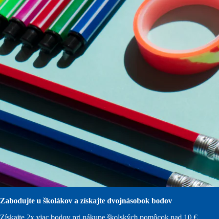
Zabodujte u školákov a získajte dvojnásobok bodov
Získajte 2x viac bodov pri nákupe školských pomôcok nad 10 €.