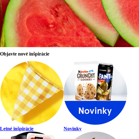
Letná ponuka
Prihlásiť sa
Zaregistrovať
sa
Začať nakupovať
Objavte nové inšpirácie
Letné inšpirácie
Novinky