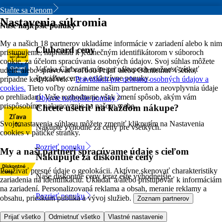
Staňte sa členom
Nastavenia súkromia
Naše najlepšie ponuky
My a našich 18 partnerov ukladáme informácie v zariadení alebo k nim
Clubcard ceny
pristupujeme, napríklad k jedinečným identifikátorom v súboroch
cookie, za účelom spracúvania osobných údajov. Svoj súhlas môžete
Vďaka Clubcard máte pri nákupoch možnosť získať
udeliť alebo spravovať voľbou Prijať alebo Odmietnuť všetko,
špeciálne ceny a exkluzívne ponuky.
prípadne kedykoľvek v
Pravidlách pre ochranu osobných údajov a
cookies.
Tieto voľby oznámime našim partnerom a neovplyvnia údaje
o prehliadaní. Vaše rozhodnutie však zmení spôsob, akým vám
Objavte najlepšie ponuky
prispôsobíme nakupovanie na našom webe.
Chcete ušetriť na každom nákupe?
Svoje nastavenia súhlasu môžete zmeniť kliknutím na Nastavenia
Nakúpte výhodne za ceny pre všetkých.
cookies v pätičke stránky.
Pozrieť ponuku
My a naši partneri spracúvame údaje s cieľom
Nakupujte za diskontné ceny
Používať presné údaje o geolokácii. Aktívne skenovať charakteristiky
Naše diskontné ceny teraz ešte výhodnejšie.
zariadenia na identifikáciu. Ukladať a/alebo pristupovať k informáciám
na zariadení. Personalizovaná reklama a obsah, meranie reklamy a
Pozrieť ponuku
obsahu, prieskum publika a vývoj služieb.
Zoznam partnerov
Prijať všetko
Odmietnuť všetko
Vlastné nastavenie
Dôvody, prečo s nami nakupovať