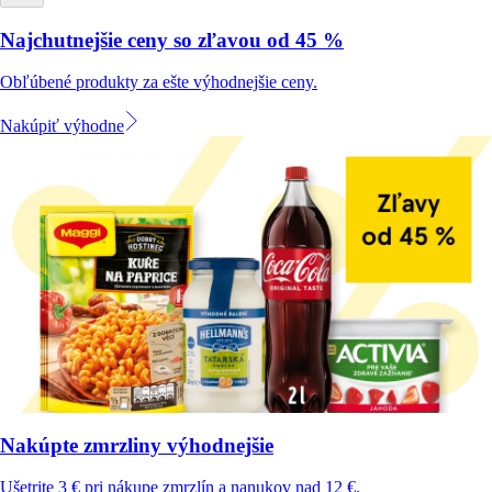
Najchutnejšie ceny so zľavou od 45 %
Obľúbené produkty za ešte výhodnejšie ceny.
Nakúpiť výhodne
Nakúpte zmrzliny výhodnejšie
Ušetrite 3 € pri nákupe zmrzlín a nanukov nad 12 €.