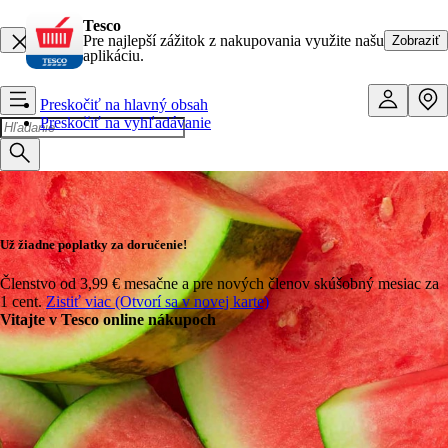
Tesco
Pre najlepší zážitok z nakupovania využite našu
Zobraziť
aplikáciu.
Preskočiť na hlavný obsah
Preskočiť na vyhľadávanie
Už žiadne poplatky za doručenie!
Členstvo od 3,99 € mesačne a pre nových členov skúšobný mesiac za
1 cent.
Zistiť viac (Otvorí sa v novej karte)
Vitajte v Tesco online nákupoch
Nalaďte sa na leto
Objavte všetko, čo patrí k letu – od špecialít na grilovanie a
chladených nápojov až po zmrzlinu a letné nevyhnutnosti. Tesco
Online sa postará o zvyšok.