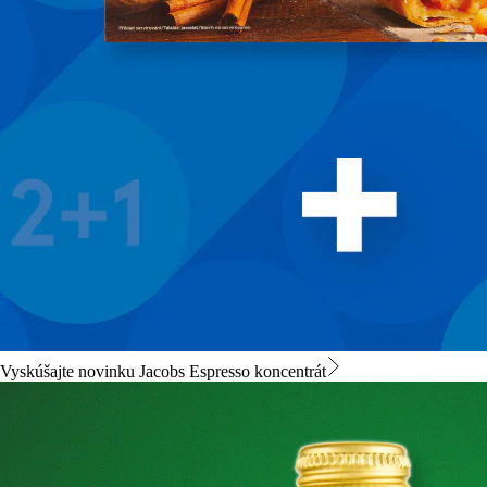
Vyskúšajte novinku Jacobs Espresso koncentrát