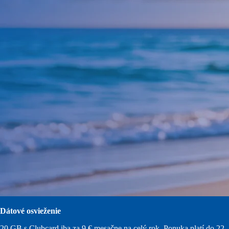
Dátové osvieženie
20 GB s Clubcard iba za 9 € mesačne na celý rok. Ponuka platí do 22.