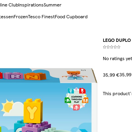
line Club
Inspirations
Summer
tessen
Frozen
Tesco Finest
Food Cupboard
LEGO DUPLO 
No ratings ye
35,99
35,99 €
This product'