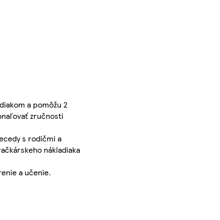
ladiakom a pomôžu 2
onaľovať zručnosti
ecedy s rodičmi a
račkárskeho nákladiaka
renie a učenie.