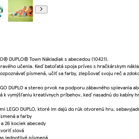
GO® DUPLO® Town Nákladiak s abecedou (10421).
hravého učenia. Keď batoľatá spoja príves s hračkárskym nák
ozpoznávať písmená, učiť sa farby, zlepšovať svoju reč a zdok
LEGO DUPLO a stereo prvok na podporu zábavného spievania ab
tá k vymýšľaniu kreatívnych príbehov, keď nasadnú do kabíny h
ami LEGO DUPLO, ktoré im dajú do rúk otvorenú hru, sebavyjad
ísmená a farby
a 26 kociek abecedy
voriť slová
as jednotlivé písmená