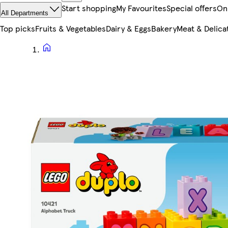
Start shopping
My Favourites
Special offers
On
All Departments
Top picks
Fruits & Vegetables
Dairy & Eggs
Bakery
Meat & Delica