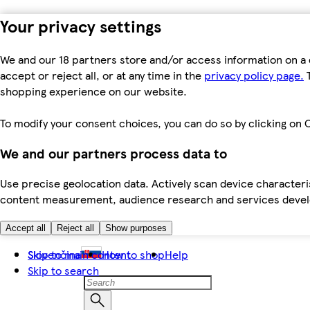
Your privacy settings
We and our 18 partners store and/or access information on a 
accept or reject all, or at any time in the
privacy policy page.
T
shopping experience on our website.
To modify your consent choices, you can do so by clicking on C
We and our partners process data to
Use precise geolocation data. Actively scan device characteris
content measurement, audience research and services dev
Accept all
Reject all
Show purposes
Skip to main content
Slovenčina
How to shop
Help
Skip to search