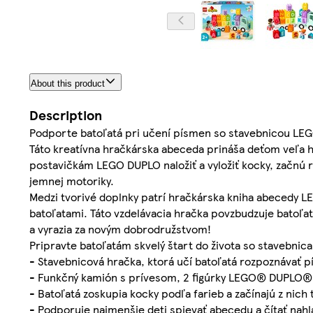
About this product
Description
Podporte batoľatá pri učení písmen so stavebnicou LE
Táto kreatívna hračkárska abeceda prináša deťom veľa 
postavičkám LEGO DUPLO naložiť a vyložiť kocky, začnú r
jemnej motoriky.
Medzi tvorivé doplnky patrí hračkárska kniha abecedy 
batoľatami. Táto vzdelávacia hračka povzbudzuje batoľa
a vyrazia za novým dobrodružstvom!
Pripravte batoľatám skvelý štart do života so stavebnic
- Stavebnicová hračka, ktorá učí batoľatá rozpoznávať p
- Funkčný kamión s prívesom, 2 figúrky LEGO® DUPLO® 
- Batoľatá zoskupia kocky podľa farieb a začínajú z nich t
- Podporuje najmenšie deti spievať abecedu a čítať nahl