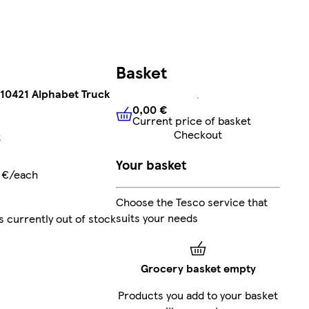
Basket
10421 Alphabet Truck
0,00 €
Current price of basket
0,00 €
Current price of bask
Checkout
t
Your basket
 €/each
Choose the Tesco service that
suits your needs
s currently out of stock
Grocery basket empty
Products you add to your basket