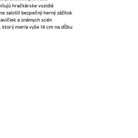
ilujú hračkárske vozidlá
e zaistili bezpečný herný zážitok
tavičiek a známych scén
, ktorý meria vyše 14 cm na dĺžku