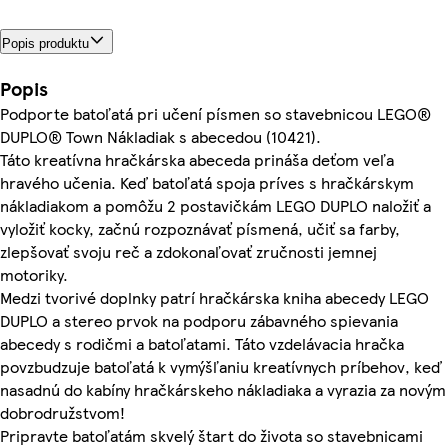
Popis produktu
Popis
Podporte batoľatá pri učení písmen so stavebnicou LEGO®
DUPLO® Town Nákladiak s abecedou (10421).
Táto kreatívna hračkárska abeceda prináša deťom veľa
hravého učenia. Keď batoľatá spoja príves s hračkárskym
nákladiakom a pomôžu 2 postavičkám LEGO DUPLO naložiť a
vyložiť kocky, začnú rozpoznávať písmená, učiť sa farby,
zlepšovať svoju reč a zdokonaľovať zručnosti jemnej
motoriky.
Medzi tvorivé doplnky patrí hračkárska kniha abecedy LEGO
DUPLO a stereo prvok na podporu zábavného spievania
abecedy s rodičmi a batoľatami. Táto vzdelávacia hračka
povzbudzuje batoľatá k vymýšľaniu kreatívnych príbehov, keď
nasadnú do kabíny hračkárskeho nákladiaka a vyrazia za novým
dobrodružstvom!
Pripravte batoľatám skvelý štart do života so stavebnicami