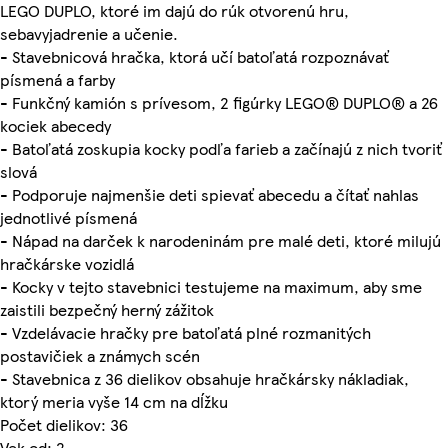
LEGO DUPLO, ktoré im dajú do rúk otvorenú hru,
sebavyjadrenie a učenie.
- Stavebnicová hračka, ktorá učí batoľatá rozpoznávať
písmená a farby
- Funkčný kamión s prívesom, 2 figúrky LEGO® DUPLO® a 26
kociek abecedy
- Batoľatá zoskupia kocky podľa farieb a začínajú z nich tvoriť
slová
- Podporuje najmenšie deti spievať abecedu a čítať nahlas
jednotlivé písmená
- Nápad na darček k narodeninám pre malé deti, ktoré milujú
hračkárske vozidlá
- Kocky v tejto stavebnici testujeme na maximum, aby sme
zaistili bezpečný herný zážitok
- Vzdelávacie hračky pre batoľatá plné rozmanitých
postavičiek a známych scén
- Stavebnica z 36 dielikov obsahuje hračkársky nákladiak,
ktorý meria vyše 14 cm na dĺžku
Počet dielikov: 36
Vek od: 2