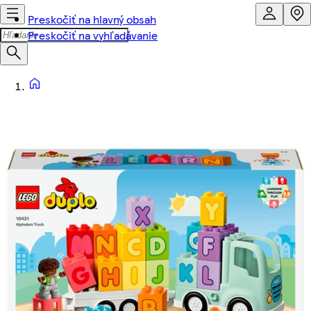
Preskočiť na hlavný obsah
Preskočiť na vyhľadávanie