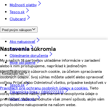
Možnosti platby
Tesco.sk
Clubcard
Pred prvým nákupom
Ako nakupovať
Nastavenia súkromia
Registrácia
Objednanie doručenia
My a našich 18 partnerov ukladáme informácie v zariadení
Moje obľúbené
alebo k nim pristupujeme, napríklad k jedinečným
identifikátorom v súboroch cookie, za účelom spracúvania
Kontaktujte nás
osobných údajov. Svoj súhlas môžete udeliť alebo spravovať
voľbou Prijať alebo Odmietnuť všetko, prípadne kedykoľvek v
Tesco.sk
Pravidlách pre ochranu osobných údajov a cookies.
Tieto
Zákaznícka linka - 0800222333
voľby oznámime našim partnerom a neovplyvnia údaje o
Výber obchodu
prehliadaní. Vaše rozhodnutie však zmení spôsob, akým vám
prispôsobíme nakupovanie na našom webe.