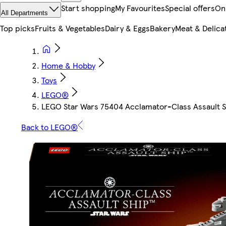
Start shopping
My Favourites
Special offers
On
All Departments
Top picks
Fruits & Vegetables
Dairy & Eggs
Bakery
Meat & Delica
Home & Hobby
Toys
LEGO®
LEGO Star Wars 75404 Acclamator-Class Assault S
Back to LEGO®