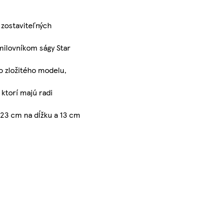
 zostaviteľných
milovníkom ságy Star
o zložitého modelu,
ktorí majú radi
 23 cm na dĺžku a 13 cm