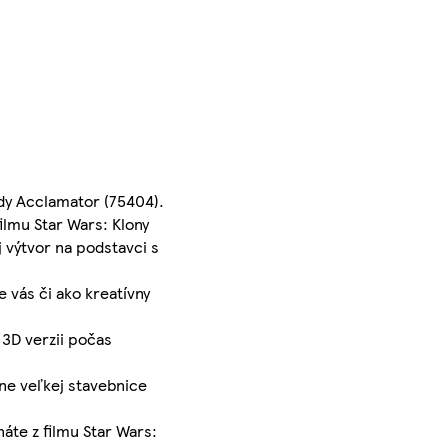
dy Acclamator (75404).
ilmu Star Wars: Klony
j výtvor na podstavci s
 vás či ako kreatívny
 3D verzii počas
dne veľkej stavebnice
áte z filmu Star Wars: