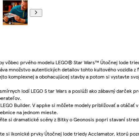
vby vôbec prvého modelu LEGO® Star Wars™ Útočnej lode trie
áva množstvo autentických detailov tohto kultového vozidla z f
tejto komplexnej a obohacujúcej stavby a potom si vystavte svo
smírnych lodí LEGO S tar Wars a poslúži ako zábavný darček pre
berateľov.
 LEGO Builder. V appke si môžete modely približovať a otáčať v
avebnice na jednom mieste.
ňte si dramatické scény z Bitky o Geonosis popri stavaní stre
te si ikonické prvky Útočnej lode triedy Acclamator, ktorú pozn