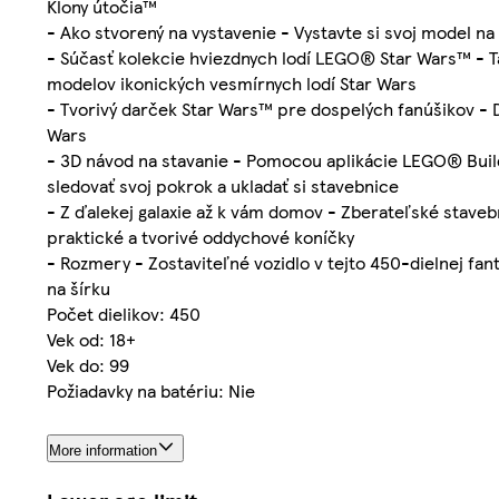
Klony útočia™
- Ako stvorený na vystavenie - Vystavte si svoj model n
- Súčasť kolekcie hviezdnych lodí LEGO® Star Wars™ - T
modelov ikonických vesmírnych lodí Star Wars
- Tvorivý darček Star Wars™ pre dospelých fanúšikov - 
Wars
- 3D návod na stavanie - Pomocou aplikácie LEGO® Build
sledovať svoj pokrok a ukladať si stavebnice
- Z ďalekej galaxie až k vám domov - Zberateľské stave
praktické a tvorivé oddychové koníčky
- Rozmery - Zostaviteľné vozidlo v tejto 450-dielnej f
na šírku
Počet dielikov: 450
Vek od: 18+
Vek do: 99
Požiadavky na batériu: Nie
More information