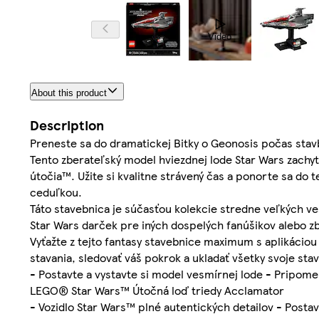
Video
About this product
Description
Preneste sa do dramatickej Bitky o Geonosis počas sta
Tento zberateľský model hviezdnej lode Star Wars zachyt
útočia™. Užite si kvalitne strávený čas a ponorte sa do 
ceduľkou.
Táto stavebnica je súčasťou kolekcie stredne veľkých ve
Star Wars darček pre iných dospelých fanúšikov alebo z
Vyťažte z tejto fantasy stavebnice maximum s aplikáciou
stavania, sledovať váš pokrok a ukladať všetky svoje st
- Postavte a vystavte si model vesmírnej lode - Pripome
LEGO® Star Wars™ Útočná loď triedy Acclamator
- Vozidlo Star Wars™ plné autentických detailov - Postav