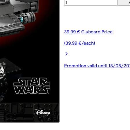
39,99 € Clubcard Price
(39,99 €/each)
Promotion valid until 18/08/20
00:00
00:00