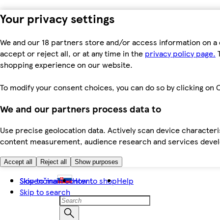
Your privacy settings
We and our 18 partners store and/or access information on a 
accept or reject all, or at any time in the
privacy policy page.
T
shopping experience on our website.
To modify your consent choices, you can do so by clicking on C
We and our partners process data to
Use precise geolocation data. Actively scan device characteris
content measurement, audience research and services dev
Accept all
Reject all
Show purposes
Skip to main content
Slovenčina
How to shop
Help
Skip to search