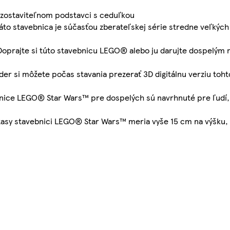
a zostaviteľnom podstavci s ceduľkou
áto stavebnica je súčasťou zberateľskej série stredne veľkých
Doprajte si túto stavebnicu LEGO® alebo ju darujte dospelým 
er si môžete počas stavania prezerať 3D digitálnu verziu toht
bnice LEGO® Star Wars™ pre dospelých sú navrhnuté pre ľudí, 
antasy stavebnici LEGO® Star Wars™ meria vyše 15 cm na výšku,