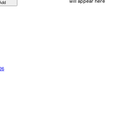
will appear here
Add
26