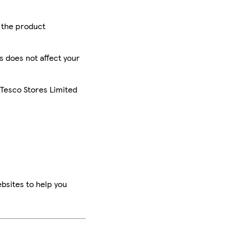
r the product
is does not affect your
 Tesco Stores Limited
bsites to help you