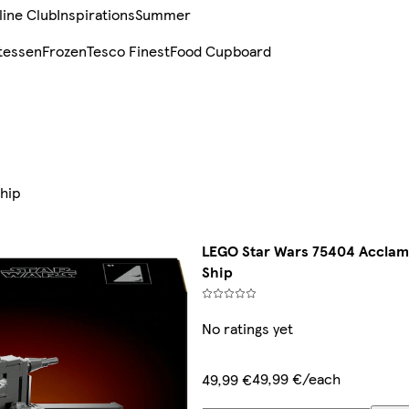
line Club
Inspirations
Summer
tessen
Frozen
Tesco Finest
Food Cupboard
hip
LEGO Star Wars 75404 Acclam
Ship
No ratings yet
49,99 €/each
49,99 €