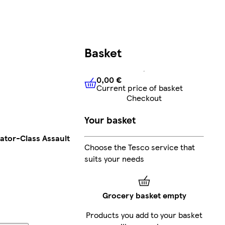
Basket
0,00 €
Current price of basket
0,00 €
Current price of bask
Checkout
Your basket
ator-Class Assault
Choose the Tesco service that
suits your needs
Grocery basket empty
Products you add to your basket